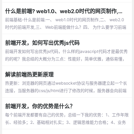
前端小伙伴，里面的内容讲解的比较详细，
作者也是一线的大厂工作者。有兴趣的小伙
什么是前端? web1.0、web2.0时代的网页制作,前端开发都有哪些内容等
伴快来打卡看一下吧
前端基础-什么是前端:一、 web1.0时代的网页制作,二、 web2.0
时代的前端开发,三、 Web前端能做什么？四、 为什么要学习前端
开发,五、 前端开发都有哪些内容,六、 开发环境
前端开发，如何写出优秀js代码
前端开发如何写出优秀js代码，什么样的javascript代码才是最优秀
的的呢？我总结的大概分为三点：性能好，简单优雅，通俗易懂，
这篇文章就将围绕这这3点来说明。
解读前端热更新原理
热更新：浏览器的网页通过websocket协议与服务器建立起一个长
连接，当服务器的css/js/html进行了修改的时候，服务器会向前端
发送一个更新的消息，如果是css或者html发生了改变，网页执行js
直接操作dom，局部刷新，如果是js发生了改变，只好刷新整个页
前端开发，你的优势是什么？
面。
每个前端开发都要有自己的优势，总结一下我的优势：1、工作年限
长、经验多；2、基础相对扎实；3、逻辑思维能力合格；4、业务
需求分析能合格。