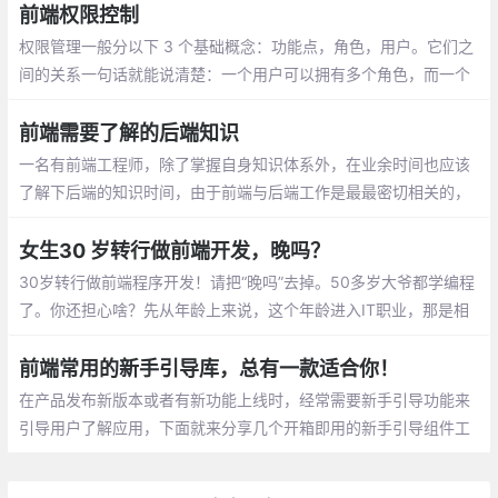
前端权限控制
权限管理一般分以下 3 个基础概念：功能点，角色，用户。它们之
间的关系一句话就能说清楚：一个用户可以拥有多个角色，而一个
角色可以包含多个功能。
前端需要了解的后端知识
一名有前端工程师，除了掌握自身知识体系外，在业余时间也应该
了解下后端的知识时间，由于前端与后端工作是最最密切相关的，
多学习些后端知识对自身也是大有好处的。当然除了上述这些，计
算机网络、数据结构和算法、计算机组成和原理、离散数学等知识
女生30 岁转行做前端开发，晚吗？
都要涉及。
30岁转行做前端程序开发！请把“晚吗”去掉。50多岁大爷都学编程
了。你还担心啥？先从年龄上来说，这个年龄进入IT职业，那是相
当棒的黄金时间，有目标，有干劲，有新颖的思想，而且仍是女孩
子。
前端常用的新手引导库，总有一款适合你！
在产品发布新版本或者有新功能上线时，经常需要新手引导功能来
引导用户了解应用，下面就来分享几个开箱即用的新手引导组件工
具库，帮你快速实现新手引导功能！