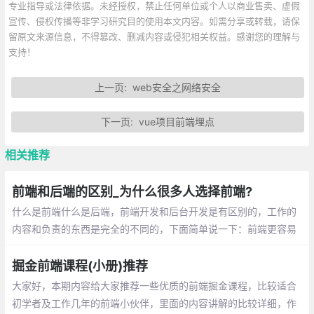
专业指导或法律依据。未经授权，禁止任何单位或个人以商业售卖、虚假
宣传、侵权传播等非学习研究目的使用本文内容。如需分享或转载，请保
留原文来源信息，不得篡改、删减内容或侵犯相关权益。感谢您的理解与
支持！
上一页:
web安全之网络安全
下一页:
vue项目前端埋点
相关推荐
前端和后端的区别_为什么很多人选择前端?
什么是前端什么是后端，前端开发和后台开发是有区别的，工作的
内容和负责的东西是完全的不同的，下面简单说一下：前端更容易
入门，每天调整界面的展示，通过代码 完成优美的界面和酷炫的交
互。后端入门稍困难，每天关注的是业务逻辑的处理，数据的增删
掘金前端课程(小册)推荐
改查，性能的优化
大家好，本期内容给大家推荐一些优质的前
端掘金课程，比较适合初学者及工作几年的