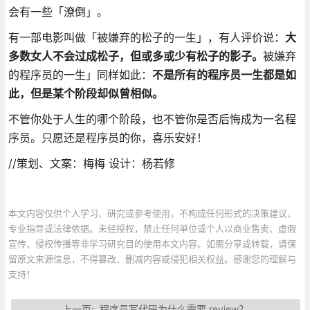
会有一些「潦倒」。
有一部电影叫做「被嫌弃的松子的一生」，有人评价说：
大
多数女人不会过成松子，但或多或少有松子的影子。
被嫌弃
的程序员的一生」同样如此：
不是所有的程序员一生都是如
此，但是某个阶段却似曾相似。
不管你处于人生的哪个阶段，也不管你是否后悔成为一名程
序员。只愿还是程序员的你，喜乐安好！
//策划、文案：梅梅 设计：杨若修
本文内容仅供个人学习、研究或参考使用，不构成任何形式的决策建议、
专业指导或法律依据。未经授权，禁止任何单位或个人以商业售卖、虚假
宣传、侵权传播等非学习研究目的使用本文内容。如需分享或转载，请保
留原文来源信息，不得篡改、删减内容或侵犯相关权益。感谢您的理解与
支持！
上一页:
程序员写代码为什么需要 review？