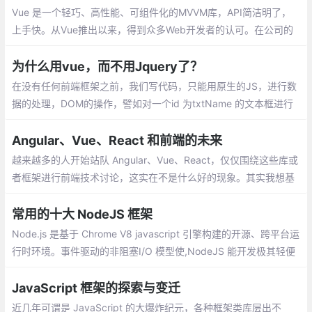
Vue 是一个轻巧、高性能、可组件化的MVVM库，API简洁明了，
上手快。从Vue推出以来，得到众多Web开发者的认可。在公司的
Web前端项目开发中，多个项目采用基于Vue的UI组件框架开发，
并投入正式使用
为什么用vue，而不用Jquery了？
在没有任何前端框架之前，我们写代码，只能用原生的JS，进行数
据的处理，DOM的操作，譬如对一个id 为txtName 的文本框进行
赋值,只不过用原生实现的代码比较多，开发起来慢啊，在这个时间
就是金钱的年代，显然不是很好的方式。
Angular、Vue、React 和前端的未来
越来越多的人开始站队 Angular、Vue、React，仅仅围绕这些库或
者框架进行前端技术讨论，这实在不是什么好的现象。其实我想基
于我个人的经验聊下前端的演进和未来，希望可以贡献微薄的力
量，消除一些我个人认为的前端社区不太好的风气。
常用的十大 NodeJS 框架
Node.js 是基于 Chrome V8 javascript 引擎构建的开源、跨平台运
行时环境。事件驱动的非阻塞I/O 模型使,NodeJS 能开发极其轻便
且高效的 Web 应用程序。客户端 和 服务端 脚本中使用相同的语言
JavaScript 框架的探索与变迁
近几年可谓是 JavaScript 的大爆炸纪元，各种框架类库层出不