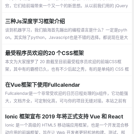
穷，它们给前端带来一个又一个的新思想。从以前我们用的 jQuery
直接操作 DOM，到 BackboneJS、Dojo 提供监听器的形式，在到
Ember.js、AngularJS 数据绑定的理念，再到现在的 React、Vue
三种Js深度学习框架介绍
虚拟 DOM 的思想。
谈到机器学习，我们脑海首先蹦出的编程语言是什么？一定是pyth
on。其实除了python，Javascript也是不错的选择。都说现在是大
前端时代，从移动开发、服务器端
最受程序员欢迎的20 个CSS框架
本文为大家搜罗了 20 款截至目前最受程序员欢迎的前端CSS框
架，其中有的霸榜已久，也有不少后起之秀，有的是单纯的 CSS 框
架，也有的结合了 JavaScript 以提供更丰富的功能
在Vue框架下使用Fullcalendar
Fullcalendar是一个非常受欢迎的日历日程处理的js组件，它功能强
大，文档齐全，可定制化高，可与你的项目无缝对接。本站之前有
很多文章介绍了Fullcalendar（v3）的使用。今天我们来看看如何
在Vue框架下使用Fullcalendar。
Ionic 框架宣布 2019 年将正式支持 Vue 和 React
Ionic 是一个高级的 HTML5 移动端应用框架，也是一个开发混合移
动应用的前端框架，旨在让 Web 开发者更轻松地构建、测试、部