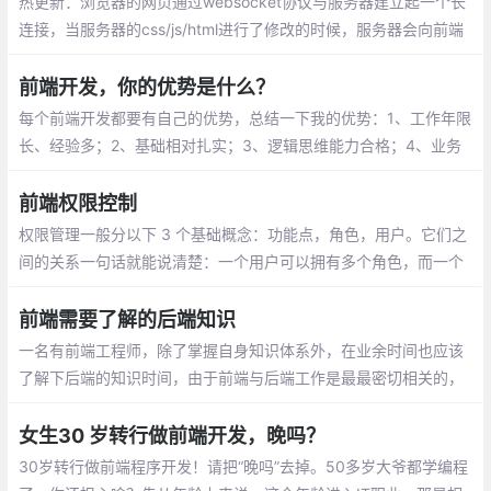
热更新：浏览器的网页通过websocket协议与服务器建立起一个长
连接，当服务器的css/js/html进行了修改的时候，服务器会向前端
发送一个更新的消息，如果是css或者html发生了改变，网页执行js
直接操作dom，局部刷新，如果是js发生了改变，只好刷新整个页
前端开发，你的优势是什么？
面。
每个前端开发都要有自己的优势，总结一下我的优势：1、工作年限
长、经验多；2、基础相对扎实；3、逻辑思维能力合格；4、业务
需求分析能合格。
前端权限控制
权限管理一般分以下 3 个基础概念：功能点，角色，用户。它们之
间的关系一句话就能说清楚：一个用户可以拥有多个角色，而一个
角色可以包含多个功能。
前端需要了解的后端知识
一名有前端工程师，除了掌握自身知识体系外，在业余时间也应该
了解下后端的知识时间，由于前端与后端工作是最最密切相关的，
多学习些后端知识对自身也是大有好处的。当然除了上述这些，计
算机网络、数据结构和算法、计算机组成和原理、离散数学等知识
女生30 岁转行做前端开发，晚吗？
都要涉及。
30岁转行做前端程序开发！请把“晚吗”去掉。50多岁大爷都学编程