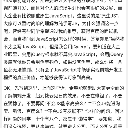
想从事前端开发，还是要进入大中型的互联网企业，不但重
视前端开发，而且对个人的职场生涯也会有很好的发展，而
大企业有比较侧重原生JavaScript，这里说的是“原生JS”，
大家可以暂时简单的理解为纯手写JS，为什么强调这一点
呢，曾经有些同学希望通过我的推荐，获得百度的面试机
会，而当我问到JavaScript怎么样的时候，答复却是“虽然我
不太会写JavaScript，但是我会用jQuery”，要知道在大企
业眼里，会用jQuery根本就不算会JavaScript，会用jQuery
类库就像你只会用鱼竿钓鱼，如果没有鱼竿，那么你将一条
鱼都无法捕到。只有会了JavaScript才能够实现前端开发工
程师的真正价值，才能够获得认可拿到高薪。
OK，先写到这里，上面这些话，希望能够帮助大家更全面的
了解前端开发，起到拨云见日的效果，不要在徘徊了，不要
在犹豫了，不要再问“不会JS能拿高薪么？”“不会JS能进淘
宝、新浪、百度么？”“不会JS有发展不？”这样的问题，问这
样问题的同学，十个有八个，都属于“懒得学”，要知道，我
们没有选择，要从事前端，就要进大公司，而大公司又看重