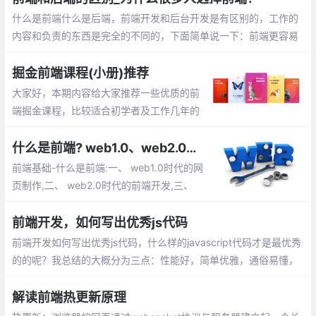
什么是前端什么是后端，前端开发和后台开发是有区别的，工作的
内容和负责的东西是完全的不同的，下面简单说一下：前端更容易
入门，每天调整界面的展示，通过代码 完成优美的界面和酷炫的交
互。后端入门稍困难，每天关注的是业务逻辑的处理，数据的增删
掘金前端课程(小册)推荐
改查，性能的优化
大家好，本期内容给大家推荐一些优质的前
端掘金课程，比较适合初学者及工作几年的
前端小伙伴，里面的内容讲解的比较详细，
作者也是一线的大厂工作者。有兴趣的小伙
什么是前端? web1.0、web2.0时代的网页制作,前端开发都有哪些内容等
伴快来打卡看一下吧
前端基础-什么是前端:一、 web1.0时代的网
页制作,二、 web2.0时代的前端开发,三、
Web前端能做什么？四、 为什么要学习前端
开发,五、 前端开发都有哪些内容,六、 开发
前端开发，如何写出优秀js代码
环境
前端开发如何写出优秀js代码，什么样的javascript代码才是最优秀
的的呢？我总结的大概分为三点：性能好，简单优雅，通俗易懂，
这篇文章就将围绕这这3点来说明。
解读前端热更新原理