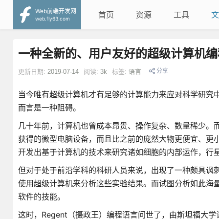
Web前端开发网
首页
资源
工具
文
web.fly63.com
一种全新的、用户友好的超级计算机编
分享
更新日期:
2019-07-14
阅读:
3k
标签:
语言
当今唯有超级计算机才有足够的计算能力来应对科学研究
而言是一种阻碍。
几十年前，计算机也曾成本昂贵、操作复杂、数量稀少。
获得的微型电脑设备，而且比之前的庞然大物更便宜、更
开发出基于计算机的技术来研究诸如细胞的内部运作，行
但对于处于前沿学科的科研人员来说，出现了一种颇具讽
使用超级计算机来分析这些实验结果。而试图分析如此海
软件的技能。
这时，Regent（摄政王）编程语言问世了，由斯坦福大学计