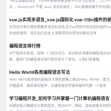
7种主流编程语言：Python需要拿着游标卡尺学习的语言 ，C/C++大
言 ，JavaScript 不是 Java 语言的语言 ，SQL数据库离不开的
vue.js实现多语言_vue.js国际化 vue-i18n插件的
在项目开发中遇到需要多语言的支持,在Vue项目中有对应的组件vue-
安装和使用，语言包的生成 & 替换项目中原有的静态文本
编程语言排行榜
对于程序员来说，选择一门适合自己，适合职业发展的编程语言也
起，最热门的编程语言排行榜也发生了变化。让我们来看看。
Hello World各类编程语言写法
Hello World程序指的是指在计算机屏幕上输出Hello, Wo
中最基本、最简单的程序，亦通常是初学者所编写的第一个程序
学习编程开发_如何学习并掌握一门计算机编程语言
如果你有兴趣编写计算机程序，移动APP，网站，游戏或者任何