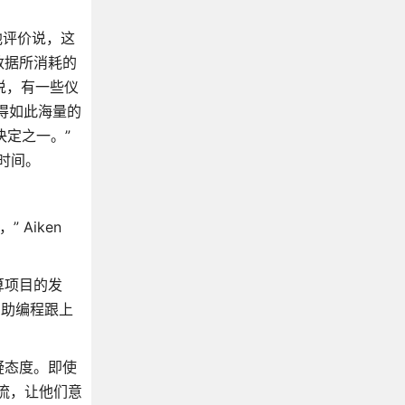
言，他评价说，这
数据所消耗的
 说，有一些仪
获得如此海量的
决定之一。”
和时间。
 Aiken
算项目的发
帮助编程跟上
疑态度。即使
流，让他们意