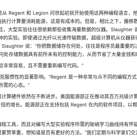
r 几乎是从 Regent 和 Legion 问世起初就开始使用这两种编程语
脑执行计算要消耗能源，这是有成本的。但是，相比之下，搬移
，大型实验往往很依赖那些收集海量数据的仪器。Slaughter
15 分钟的实验。即使通过光纤以光速传输数据，超级计算机从仪器
aughter 说：“你把数据储存在何处，往往是程序员最重要的
时，对在何处存储数据具有前所未有的控制能力，从而节省了大量金钱
这非常容易，且不需要重新编写代码。”
服惯性的显著影响。“Regent 是一种非常与众不同的编程方式，”
所需的心态。”
级计算硬件依然在不断进步。美国能源部正在推动其百万兆级计
0 倍的增长。能源部正在支持包括 Regent 在内的软件项目，以
编程工具，而且对编写大型实验程序所需的陡峭学习曲线持有怀
很累赘笨重，想知道是否有更好的方法。“我们定期与科学家们交