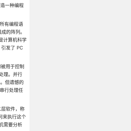
望打造一种编程
有所有编程语
组成的阵列。
上是计算机科学
引发了 PC
初被用于控制
处理。并行
化。但遗憾的
将串行处理任
二层软件，称
如何来执行这个
算机需要分析