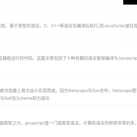
类型、基于原型的语言。C、C++等语言先编译后执行,而JavaScript是
浏览器能运行的代码。这篇文章包括了十种有趣的语言能够编译为Javascri
在网景导航者浏览器上首次设计实现而成。因为Netscape与Sun合作，Netscap
Self及Scheme较为接近
是强弱类型之分，javascript是一门弱类型语言。计算机语言的种类非常的