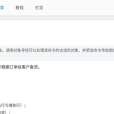
章
教程
栏目
象。调用对象寻找可以处理该命令的合适的对象，并把该命令传给相
库根据订单给客户备货。
何执行与谁执行）；
请求）；