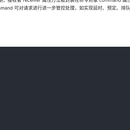
接收者 receiver 属性方法被封装在命令对象 command 
 command 可对请求进行进一步管控处理，如实现延时、预定、排