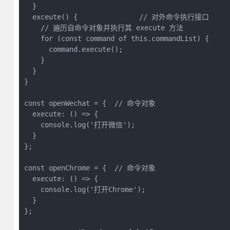
  }

  exceute() {               // 对外命令执行接口

    // 遍历自命令对象并执行其 execute 方法

    for (const command of this.commandList) {

      command.execute();

    }

  }

}

const openWechat = {  // 命令对象

  execute: () => {

    console.log('打开微信');

  }

};

const openChrome = {  // 命令对象

  execute: () => {

    console.log('打开Chrome');

  }

};
