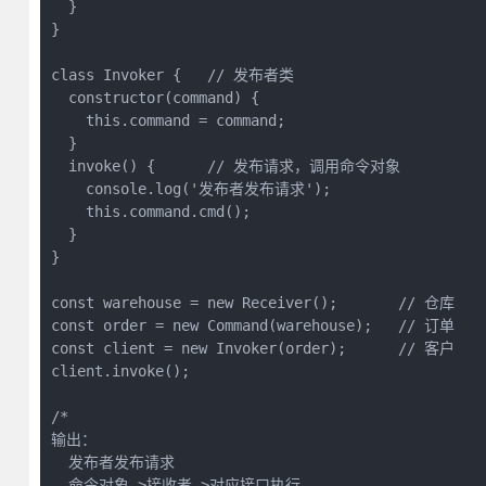
  }

}

class Invoker {   // 发布者类

  constructor(command) {

    this.command = command;

  }

  invoke() {      // 发布请求，调用命令对象

    console.log('发布者发布请求');

    this.command.cmd();

  }

}

const warehouse = new Receiver();       // 仓库

const order = new Command(warehouse);   // 订单

const client = new Invoker(order);      // 客户

client.invoke();

/*

输出：

  发布者发布请求

  命令对象->接收者->对应接口执行
