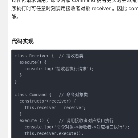
过程化请求调用，命令对象 command 拥有更长的生命周期，
序执行时可任意时刻调用接收者对象 receiver 。因此
能。
代码实现
class Receiver {  // 接收者类

  execute() {

    console.log('接收者执行请求');

  }

}

class Command {   // 命令对象类

  constructor(receiver) {

    this.receiver = receiver;

  }

  execute () {    // 调用接收者对应接口执行

    console.log('命令对象->接收者->对应接口执行');

    this.receiver.execute();
