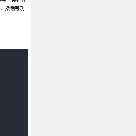
属性中，使得程
队、撤销等功