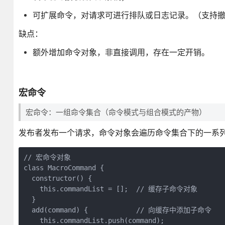
可扩展命令，对请求可进行排队或日志记录。（支持
缺点：
额外增加命令对象，非直接调用，存在一定开销。
宏命令
宏命令：一组命令集合（命令模式与组合模式的产物）
发布者发布一个请求，命令对象会遍历命令集合下的一系
// 宏命令对象

class MacroCommand {

  constructor() {

    this.commandList = [];  // 缓存子命令对象

  }

  add(command) {            // 向缓存中添加子命令

    this.commandList.push(command);
