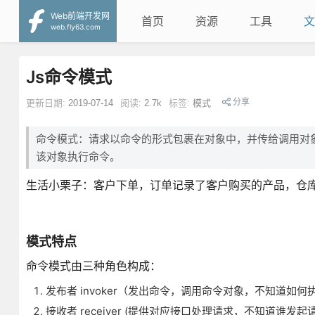
Web前端开发网
首页
资源
工具
文
web.fly63.com
Js命令模式
分享
更新日期:
2019-07-14
阅读:
2.7k
标签:
模式
命令模式：请求以命令的形式包裹在对象中，并传给调用对
该对象执行命令。
生活小栗子：客户下单，订单记录了客户购买的产品，仓
模式特点
命令模式由三种角色构成：
发布者 invoker（发出命令，调用命令对象，不知道如
接收者 receiver (提供对应接口处理请求，不知道谁发起