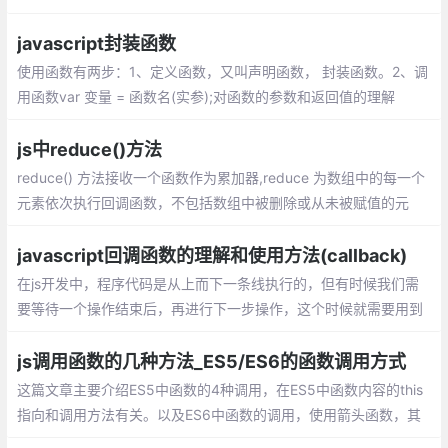
是升序还是降序，就需要提供比较函数了。该函数比较两个值的大
小，然后返回一个用于说明这两个值的相对顺序的数字
javascript封装函数
使用函数有两步：1、定义函数，又叫声明函数， 封装函数。2、调
用函数var 变量 = 函数名(实参);对函数的参数和返回值的理解
js中reduce()方法
reduce() 方法接收一个函数作为累加器,reduce 为数组中的每一个
元素依次执行回调函数，不包括数组中被删除或从未被赋值的元
素，接受四个参数：初始值（上一次回调的返回值），当前元素
值，当前索引，原数组。
javascript回调函数的理解和使用方法(callback)
在js开发中，程序代码是从上而下一条线执行的，但有时候我们需
要等待一个操作结束后，再进行下一步操作，这个时候就需要用到
回调函数。 在js中，函数也是对象，确切地说：函数是用Function
()构造函数创建的Function对象。
js调用函数的几种方法_ES5/ES6的函数调用方式
这篇文章主要介绍ES5中函数的4种调用，在ES5中函数内容的this
指向和调用方法有关。以及ES6中函数的调用，使用箭头函数，其
中箭头函数的this是和定义时有关和调用无关。