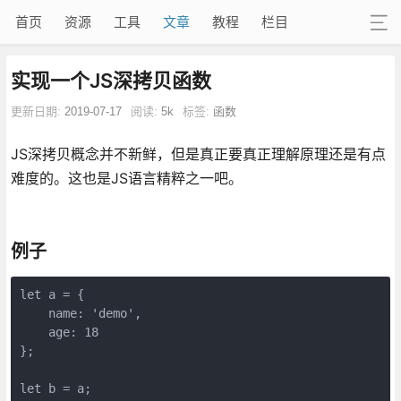
首页
资源
工具
文章
教程
栏目
实现一个JS深拷贝函数
更新日期:
2019-07-17
阅读:
5k
标签:
函数
JS深拷贝概念并不新鲜，但是真正要真正理解原理还是有点
难度的。这也是JS语言精粹之一吧。
例子
let a = {

    name: 'demo',

    age: 18

};

let b = a;
