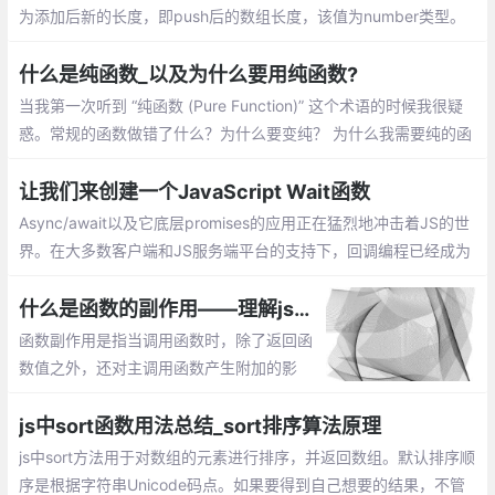
为添加后新的长度，即push后的数组长度，该值为number类型。
介绍：一个数组中添加新元素、把一个数组的值赋值到另一个数组
上、在对象使用push
什么是纯函数_以及为什么要用纯函数?
当我第一次听到 “纯函数 (Pure Function)” 这个术语的时候我很疑
惑。常规的函数做错了什么？为什么要变纯？ 为什么我需要纯的函
数？除非你已经知道什么是纯函数，否则你可能会问同样的疑惑
让我们来创建一个JavaScript Wait函数
Async/await以及它底层promises的应用正在猛烈地冲击着JS的世
界。在大多数客户端和JS服务端平台的支持下，回调编程已经成为
过去的事情。当然，基于回调的编程很丑陋的。
什么是函数的副作用——理解js编程中函数的副作用
函数副作用是指当调用函数时，除了返回函
数值之外，还对主调用函数产生附加的影
响。副作用的函数不仅仅只是返回了一个
值，而且还做了其他的事情
js中sort函数用法总结_sort排序算法原理
js中sort方法用于对数组的元素进行排序，并返回数组。默认排序顺
序是根据字符串Unicode码点。如果要得到自己想要的结果，不管