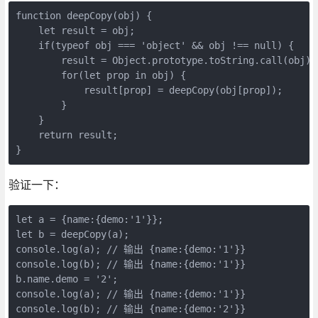
function deepCopy(obj) {

    let result = obj;

    if(typeof obj === 'object' && obj !== null) {

        result = Object.prototype.toString.call(obj) 
        for(let prop in obj) {

            result[prop] = deepCopy(obj[prop]);

        }

    }

    return result;

}
验证一下：
let a = {name:{demo:'1'}};

let b = deepCopy(a);

console.log(a); // 输出 {name:{demo:'1'}}

console.log(b); // 输出 {name:{demo:'1'}}

b.name.demo = '2';

console.log(a); // 输出 {name:{demo:'1'}}

console.log(b); // 输出 {name:{demo:'2'}}