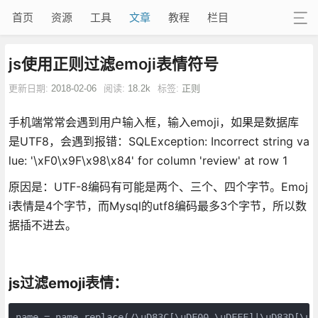
首页
资源
工具
文章
教程
栏目
js使用正则过滤emoji表情符号
更新日期:
2018-02-06
阅读:
18.2k
标签:
正则
手机端常常会遇到用户输入框，输入emoji，如果是数据库
是UTF8，会遇到报错：SQLException: Incorrect string va
lue: '\xF0\x9F\x98\x84' for column 'review' at row 1
原因是：UTF-8编码有可能是两个、三个、四个字节。Emoj
i表情是4个字节，而Mysql的utf8编码最多3个字节，所以数
据插不进去。
js过滤emoji表情：
name = name.replace(/\uD83C[\uDF00-\uDFFF]|\uD83D[\uD