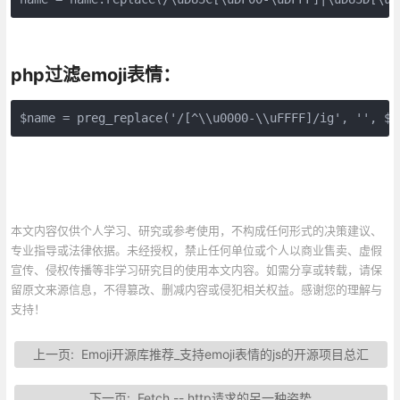
php过滤emoji表情：
$name = preg_replace('/[^\\u0000-\\uFFFF]/ig', '', $s
本文内容仅供个人学习、研究或参考使用，不构成任何形式的决策建议、
专业指导或法律依据。未经授权，禁止任何单位或个人以商业售卖、虚假
宣传、侵权传播等非学习研究目的使用本文内容。如需分享或转载，请保
留原文来源信息，不得篡改、删减内容或侵犯相关权益。感谢您的理解与
支持！
上一页:
Emoji开源库推荐_支持emoji表情的js的开源项目总汇
下一页:
Fetch -- http请求的另一种姿势