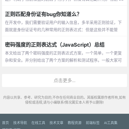
vaScript 唯一支持的 Lookaround Assertion 是 先行断言，其匹配
当前位置接下来的字符序列
正则匹配身份证有bug你知道么？
在开发中，我们需要验证用户的输入信息，多半采用正则验证，下
面就是身份证证号的几种常用的正则表达式：但是这些并不能管
用，是不是很气人？这是为什么呢？
密码强度的正则表达式（JavaScript）总结
本文给出了两个密码强度的正则表达式方案，一个简单，一个更复
杂和安全。并分别给出了两个方案的解析和测试程序。一般大家可
以根据自己的项目的实际需要，自行定义自己的密码正则约定。
点击更多...
内容以共享、参考、研究为目的,不存在任何商业目的。其版权属原作者所有,如有
侵权或违规,请与小编联系!情况属实本人将予以删除!
首页
技术导航
在线工具
技术文章
教程资源
前端标签
AI工具集