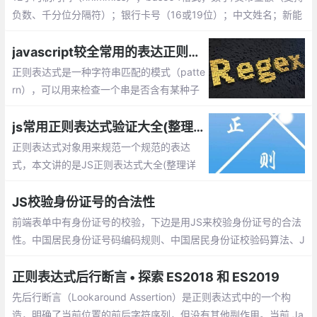
负数、千分位分隔符）；银行卡号（16或19位）；中文姓名；新能
源车牌号
javascript较全常用的表达正则验证,js中采用test()方法
正则表达式是一种字符串匹配的模式（patte
rn），可以用来检查一个串是否含有某种子
串、将匹配的子串替换或者从某个串中取出
符合某个条件的子串等。本文整理了JS较全
js常用正则表达式验证大全(整理详细且实用)
且实用正则表达式。
正则表达式对象用来规范一个规范的表达
式，本文讲的是JS正则表达式大全(整理详
细且实用),包括校验数字、字符、一些特殊
的需求等等
JS校验身份证号的合法性
前端表单中有身份证号的校验，下边是用JS来校验身份证号的合法
性。中国居民身份证号码编码规则、中国居民身份证校验码算法、J
S校验身份证合法性。
正则表达式后行断言 • 探索 ES2018 和 ES2019
先后行断言（Lookaround Assertion）是正则表达式中的一个构
造，明确了当前位置的前后字符序列，但没有其他副作用。当前 Ja