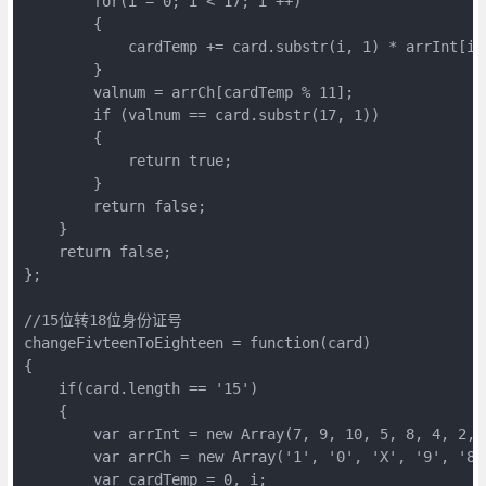
        for(i = 0; i < 17; i ++)   

        {   

            cardTemp += card.substr(i, 1) * arrInt[i];
        }   

        valnum = arrCh[cardTemp % 11];   

        if (valnum == card.substr(17, 1))   

        {  

            return true;  

        }  

        return false;  

    }  

    return false;  

};  

//15位转18位身份证号  

changeFivteenToEighteen = function(card)  

{  

    if(card.length == '15')  

    {  

        var arrInt = new Array(7, 9, 10, 5, 8, 4, 2, 
        var arrCh = new Array('1', '0', 'X', '9', '8'
        var cardTemp = 0, i;     
