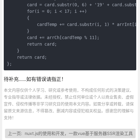
        card = card.substr(0, 6) + '19' + card.substr
        for(i = 0; i < 17; i ++)   

        {   

            cardTemp += card.substr(i, 1) * arrInt[i];
        }   

        card += arrCh[cardTemp % 11];   

        return card;  

    }  

    return card;  

};
待补充......如有错误请指正！
本文内容仅供个人学习、研究或参考使用，不构成任何形式的决策建议、
专业指导或法律依据。未经授权，禁止任何单位或个人以商业售卖、虚假
宣传、侵权传播等非学习研究目的使用本文内容。如需分享或转载，请保
留原文来源信息，不得篡改、删减内容或侵犯相关权益。感谢您的理解与
支持！
上一页:
nuxt.js的使用和开发，一款vue基于服务器SSR渲染工具