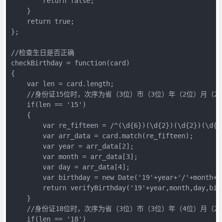
        return false;  

    }  

    return true;  

};  

//检查生日是否正确  

checkBirthday = function(card)  

{  

    var len = card.length;  

    //身份证15位时，次序为省（3位）市（3位）年（2位）月（2
    if(len == '15')  

    {  

        var re_fifteen = /^(\d{6})(\d{2})(\d{2})(\d{2}
        var arr_data = card.match(re_fifteen);  

        var year = arr_data[2];  

        var month = arr_data[3];  

        var day = arr_data[4];  

        var birthday = new Date('19'+year+'/'+month+'/
        return verifyBirthday('19'+year,month,day,birt
    }  

    //身份证18位时，次序为省（3位）市（3位）年（4位）月（2
    if(len == '18')  
