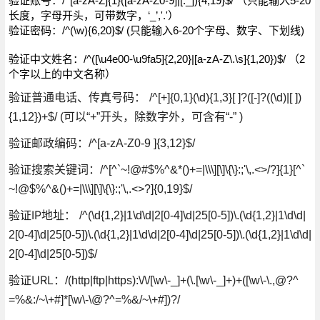
验证账号：
/^[a-zA-Z]{1}([a-zA-Z0-9]|[._]){4,19}$/ （只能输入5-20
长度，字母开头，可带数字，‘_’,'.'）
验证密码：
/^(\w){6,20}$/ (
只能输入6-20个字母、数字、下划线
)
验证中文姓名：
/^([\u4e00-\u9fa5]{2,20}|[a-zA-Z\.\s]{1,20})$/ （2
个字以上的中文名称）
验证普通电话、传真号码：
/^[+]{0,1}(\d){1,3}[ ]?([-]?((\d)|[ ])
{1,12})+$/ (
可以“+”开头，除数字外，可含有“-” )
验证邮政编码：
/^[a-zA-Z0-9 ]{3,12}$/
验证搜索关键词：
/^[^`~!@#$%^&*()+=|\\\][\]\{\}:;'\,.<>/?]{1}[^`
~!@$%^&()+=|\\\][\]\{\}:;'\,.<>?]{0,19}$/
验证IP地址：
/^(\d{1,2}|1\d\d|2[0-4]\d|25[0-5])\.(\d{1,2}|1\d\d|
2[0-4]\d|25[0-5])\.(\d{1,2}|1\d\d|2[0-4]\d|25[0-5])\.(\d{1,2}|1\d\d|
2[0-4]\d|25[0-5])$/
验证URL：
/(http|ftp|https):\/\/[\w\-_]+(\.[\w\-_]+)+([\w\-\.,@?^
=%&:/~\+
#]*[\w\-\@?^=%&/~\+#])?/