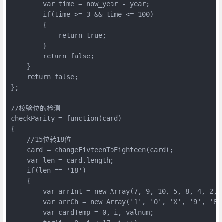
        var time = now_year - year;  

        if(time >= 3 && time <= 100)  

        {  

            return true;  

        }  

        return false;  

    }  

    return false;  

};  

//校验位的检测  

checkParity = function(card)  

{  

    //15位转18位  

    card = changeFivteenToEighteen(card);  

    var len = card.length;  

    if(len == '18')  

    {  

        var arrInt = new Array(7, 9, 10, 5, 8, 4, 2, 
        var arrCh = new Array('1', '0', 'X', '9', '8'
        var cardTemp = 0, i, valnum;   
