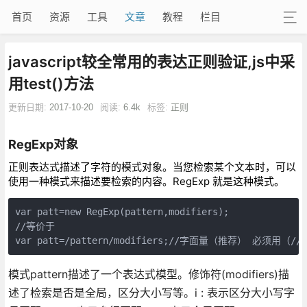
首页
资源
工具
文章
教程
栏目
javascript较全常用的表达正则验证,js中采
用test()方法
更新日期:
2017-10-20
阅读:
6.4k
标签:
正则
RegExp对象
正则表达式描述了字符的模式对象。当您检索某个文本时，可以
使用一种模式来描述要检索的内容。RegExp 就是这种模式。
var patt=new RegExp(pattern,modifiers);

//等价于

var patt=/pattern/modifiers;//字面量（推荐） 必须用（/
模式pattern描述了一个表达式模型。修饰符(modifiers)描
述了检索是否是全局，区分大小写等。i : 表示区分大小写字