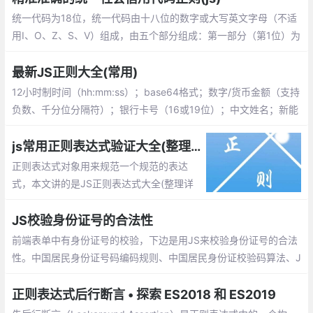
统一代码为18位，统一代码由十八位的数字或大写英文字母（不适
用I、O、Z、S、V）组成，由五个部分组成：第一部分（第1位）为
登记管理部门代码，9表示工商部门；(数字或大写英文字母)
最新JS正则大全(常用)
12小时制时间（hh:mm:ss）；base64格式；数字/货币金额（支持
负数、千分位分隔符）；银行卡号（16或19位）；中文姓名；新能
源车牌号
js常用正则表达式验证大全(整理详细且实用)
正则表达式对象用来规范一个规范的表达
式，本文讲的是JS正则表达式大全(整理详
细且实用),包括校验数字、字符、一些特殊
的需求等等
JS校验身份证号的合法性
前端表单中有身份证号的校验，下边是用JS来校验身份证号的合法
性。中国居民身份证号码编码规则、中国居民身份证校验码算法、J
S校验身份证合法性。
正则表达式后行断言 • 探索 ES2018 和 ES2019