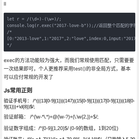
ll
let r = /(\d+)-(\w+)/;

console.log(r.exec("2017-love-b"));//返回整个匹配的字符
/*

[0:"2013-love",1:"2017",2:"love",index:0,input:"2017-l
*/
exec的方法功能较为强大，而我们常规使用匹配，只需要要
一次结果即可，个人更推荐采用test()的非全局方式，基本
可以应付常规的开发了
Js常用正则
验证手机号：
/^(((13[0-9]{1})|(147)|(15[0-9]{1})|(17[0-9]{1})|(18[0-
9]{1}))+\d{8})$/;
验证邮箱：
/^(\w-*\.*)+@(\w-?)+(\.\w{2,})+$/;
验证数字组成：
/^[0-9]{1,20}$/ (0-9的数组，1到20位)