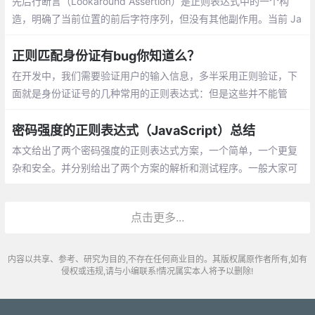
先后行断言（Lookaround Assertion）是正则表达式中的一个构
造，明确了当前位置的前后字符序列，但没有其他副作用。当前 Ja
vaScript 唯一支持的 Lookaround Assertion 是 先行断言，其匹配
当前位置接下来的字符序列
正则匹配身份证有bug你知道么？
在开发中，我们需要验证用户的输入信息，多半采用正则验证，下
面就是身份证证号的几种常用的正则表达式：但是这些并不能管
用，是不是很气人？这是为什么呢？
密码强度的正则表达式（JavaScript）总结
本文给出了两个密码强度的正则表达式方案，一个简单，一个更复
杂和安全。并分别给出了两个方案的解析和测试程序。一般大家可
以根据自己的项目的实际需要，自行定义自己的密码正则约定。
点击更多...
内容以共享、参考、研究为目的,不存在任何商业目的。其版权属原作者所有,如有
侵权或违规,请与小编联系!情况属实本人将予以删除!