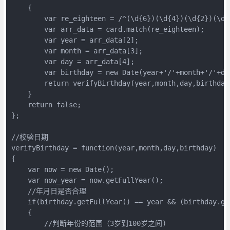
    {  

        var re_eighteen = /^(\d{6})(\d{4})(\d{2})(\d{
        var arr_data = card.match(re_eighteen);  

        var year = arr_data[2];  

        var month = arr_data[3];  

        var day = arr_data[4];  

        var birthday = new Date(year+'/'+month+'/'+day
        return verifyBirthday(year,month,day,birthday)
    }  

    return false;  

};  

//校验日期  

verifyBirthday = function(year,month,day,birthday)  

{  

    var now = new Date();  

    var now_year = now.getFullYear();  

    //年月日是否合理  

    if(birthday.getFullYear() == year && (birthday.ge
    {  

        //判断年份的范围（3岁到100岁之间)  
