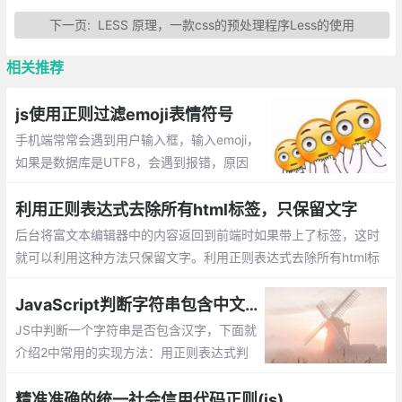
下一页:
LESS 原理，一款css的预处理程序Less的使用
相关推荐
js使用正则过滤emoji表情符号
手机端常常会遇到用户输入框，输入emoji，
如果是数据库是UTF8，会遇到报错，原因
是：UTF-8编码有可能是两个、三个、四个
字节。Emoji表情是4个字节，而Mysql的utf
利用正则表达式去除所有html标签，只保留文字
8编码最多3个字节，所以数据插不进去。
后台将富文本编辑器中的内容返回到前端时如果带上了标签，这时
就可以利用这种方法只保留文字。利用正则表达式去除所有html标
签，只保留文字
JavaScript判断字符串包含中文字符的方法总结
JS中判断一个字符串是否包含汉字，下面就
介绍2中常用的实现方法：用正则表达式判
断、用 Unicode 字符范围判断。
精准准确的统一社会信用代码正则(js)