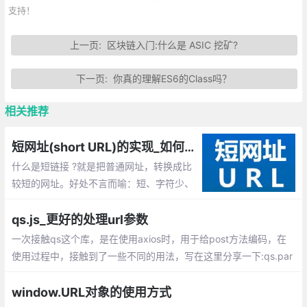
支持！
上一页:
区块链入门:什么是 ASIC 挖矿?
下一页:
你真的理解ES6的Class吗？
相关推荐
短网址(short URL)的实现_如何生成短链接URL？
什么是短链接 ?就是把普通网址，转换成比
较短的网址。好处不言而喻：短、字符少、
美观、便于发布、传播。所以如何来优雅的
生成足够短的字符串唯一ID呢？
qs.js_更好的处理url参数
一次接触qs这个库，是在使用axios时，用于给post方法编码，在
使用过程中，接触到了一些不同的用法，写在这里分享一下:qs.par
se、qs.stringify、排序、指定数组编码格式、处理json格式的参数
window.URL对象的使用方式