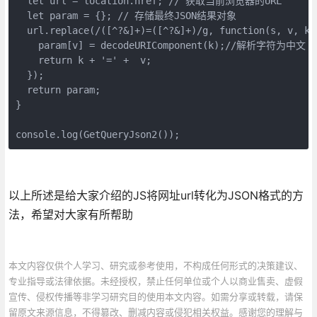
  let url = location.href; // 获取当前浏览器的URL

  let param = {}; // 存储最终JSON结果对象

  url.replace(/([^?&]+)=([^?&]+)/g, function(s, v, k) 
    param[v] = decodeURIComponent(k);//解析字符为中文

    return k + '=' +  v;

  });

  return param;

}

console.log(GetQueryJson2());
以上所述是给大家介绍的JS将网址url转化为JSON格式的方
法，希望对大家有所帮助
本文内容仅供个人学习、研究或参考使用，不构成任何形式的决策建议、
专业指导或法律依据。未经授权，禁止任何单位或个人以商业售卖、虚假
宣传、侵权传播等非学习研究目的使用本文内容。如需分享或转载，请保
留原文来源信息，不得篡改、删减内容或侵犯相关权益。感谢您的理解与