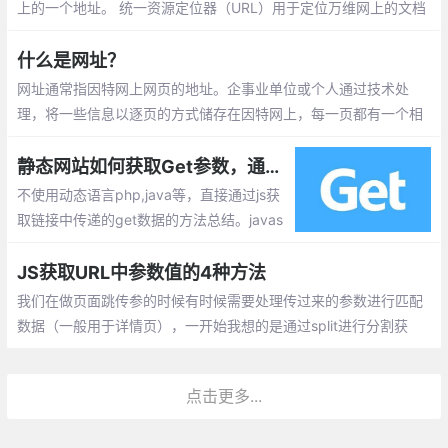
上的一个地址。 统一资源定位器（URL）用于定位万维网上的文档
（或其他数据）。
什么是网址？
网址通常指因特网上网页的地址。企事业单位或个人通过技术处
理，将一些信息以逐页的方式储存在因特网上，每一页都有一个相
应的地址，以便其他用户访询而获取信息资料，这样的地址叫做网
址。
静态网站如何获取Get参数，通过js获取url的参数数据的实现方式
不使用动态语言php,java等，直接通过js获
取链接中传递的get数据的方法总结。javas
cript可以获取当前页面的url 只要对获取下
来的url进行简单地解析即可。
JS获取URL中参数值的4种方法
我们在做页面跳传参的时候有时候需要处理传过来的参数进行匹配
数据（一般用于详情页），一开始我想的是通过split进行分割获
取，但是在实际开发过程中觉得有点单一
点击更多...