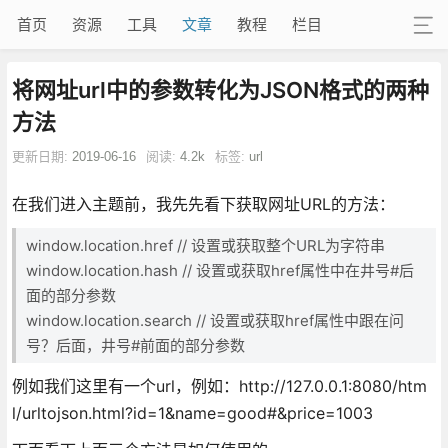
首页
资源
工具
文章
教程
栏目
将网址url中的参数转化为JSON格式的两种
方法
更新日期:
2019-06-16
阅读:
4.2k
标签:
url
在我们进入主题前，我先先看下获取网址URL的方法：
window.location.href // 设置或获取整个URL为字符串
window.location.hash // 设置或获取href属性中在井号#后
面的部分参数
window.location.search // 设置或获取href属性中跟在问
号？后面，井号#前面的部分参数
例如我们这里有一个url，例如：http://127.0.0.1:8080/htm
l/urltojson.html?id=1&name=good#&price=1003