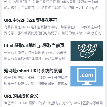
window对象的URL对象是专门用来将blob或者file读取成一个url
的。这个url可以用在html的任何可以使用url的地方，比如img的src
; audio/video的src和source标签等。
URL中%2F,%2B等特殊字符
有些符号在URL中是不能直接传递的，如果要在URL中传递这些特
殊符号，那么就要使用他们的编码了。 编码的格式为：%加字符的
ASCII码，即一个百分号%，后面跟对应字符的ASCII（16进制）码
值。
html 获取url地址_js获取当前页面的url网址信息汇总
在WEB开发中，时常会用到javascript来获
取当前页面的url网址信息，在这里是我的一
些获取url信息的小总结。window.location.h
ref(设置或获取整个 URL 为字符串),windo
短网址(short URL)系统的原理及其实现
w.location.protocol(设置或获取 URL 的协
做一个短链接生成器，可以将一个长链接缩
议部分)
短成一个短链接。就是把普通网址，转换成
比较短的网址。好处不言而喻。短、字符
少、美观、便于发布、传播。
URL的组成和含义
当您点击 HTML 页面中的某个链接时，对应的 <a>标签指向万维网