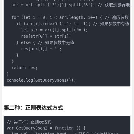
  arr = url.split('?')[1].split('&'); // 获取浏览器
  for (let i = 0; i < arr.length; i++) { // 遍历参数

    if (arr[i].indexOf('=') != -1){ // 如果参数中有值

      let str = arr[i].split('=');

      res[str[0]] = str[1];

    } else { // 如果参数中无值

      res[arr[i]] = '';

    }

  }

  return res;

}

console.log(GetQueryJson1());
第二种：正则表达式方式
// 第二种：正则表达式

var GetQueryJson2 = function () {
