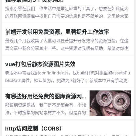
搜索引擎在我们工作生活中是举足轻重的工具了，想要在如此庞大
的互联网资源库中找到自己需要的信息也是不简单的，这里给大家
分享5个优质的资源网站，看完你肯定有相见恨晚的感觉。
前端开发常用免费资源，显著提升工作效率
最近几个月我收集了大量可以显著提升开发效率的资源链接，在这
篇文章中我会分享其中一些。这些资源对我很有帮助，希望对你也
是如此
vue打包后静态资源图片失效
老版本中需要找到config/index.js，找build打包对象里的assetsPu
blicPath属性，默认值为/，更改为./就好了；新版本中只有手动更
改vue.config.js， 在里面配置publicPath即可
有哪些好用还免费的图库资源网站？
那说到资源网站，我们是不是都会有一个想
法，平时搜集的网站素材并不少，但是真的
到用的时候，没一点头绪，平时我们在网上
能看到很多设计咨询，可能是推荐网站，也
http访问控制（CORS）
可能是推荐软件，但是有时候一看就过了，