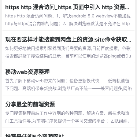
https http 混合访问_https 页面中引入 http 资源的解决方式
https http 混合访问问题：1、解决android 5.0 webview不能加载
http与https混合内容的问题；2、解决浏览器默认是不允许在 http
s 里面引用 http 资源
现在要这样才能搜索到网盘上的资源:site命令获取网上资源
如何更好地使用搜索引擎找到我们需要的资源,目前百度搜索，谷歌
搜索都屏蔽了搜索结果的显示，目前可以使用的浏览器ping或者Du
ckduckgo。
移动web资源整理
首先了解下移动web带来的问题：设备更新换代快——低端机遗留
下问题、高端机带来新挑战,浏览器厂商不统一——兼容问题多,网络
更复杂——弱网络，页面打开慢,低端机性能差——页面操作卡顿,H
TML5新技术多——学习成本不低,未知问题——坑多
分享最全的前端资源
专门搜集整理前端工作中遇到的各种问题、解决方案、新技术和热
门工具插件等,为前端程序员提供一个学习交流的平台 ：团队组织、
开发社区、前端门户、前端大牛
推荐最佳的5个资源网站