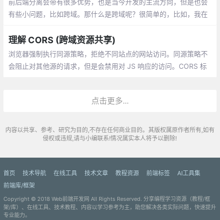
前后端分离会带有很多优势，也是当今开发的主流方向，但是也会
也没记住啥
有些小问题，比如跨域。那什么是跨域呢？很简单的，比如，我在
开源中国去访问百度的资源，那就是跨域，只要资源提供方和当前
地址不一致就是跨域请求
理解 CORS (跨域资源共享)
浏览器强制执行同源策略，拒绝不同站点的网站访问。同源策略不
会阻止对其他源的请求，但是会禁用对 JS 响应的访问。CORS 标
头允许访问跨域响应。CORS 与 Credentials 一起时需要谨慎。
点击更多...
内容以共享、参考、研究为目的,不存在任何商业目的。其版权属原作者所有,如有
侵权或违规,请与小编联系!情况属实本人将予以删除!
首页
技术导航
在线工具
技术文章
教程资源
前端标签
AI工具集
前端库/框架