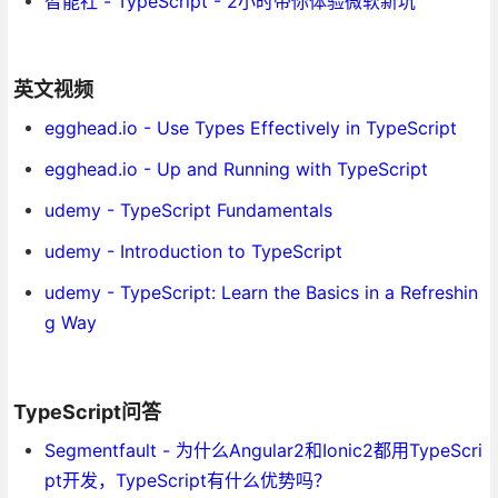
智能社 - TypeScript - 2小时带你体验微软新坑
英文视频
egghead.io - Use Types Effectively in TypeScript
egghead.io - Up and Running with TypeScript
udemy - TypeScript Fundamentals
udemy - Introduction to TypeScript
udemy - TypeScript: Learn the Basics in a Refreshin
g Way
TypeScript问答
Segmentfault - 为什么Angular2和Ionic2都用TypeScri
pt开发，TypeScript有什么优势吗？