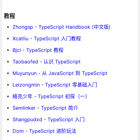
教程
Zhongsp - TypeScript Handbook (中文版)
Xcatliu - TypeScript 入门教程
Bjcl - TypeScript 教程
Taobaofed - 认识 TypeScript
Muyunyun - 从 JavaScript 到 TypeScript
Leizongmin - TypeScript 零基础入门
絡克少年 - TypeScript 初探（一）
Semlinker - TypeScript 简介
Shangpudxd - TypeScript 入门
Dom - TypeScript 进阶玩法