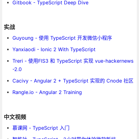
Gitbook - TypeScript Deep Dive
实战
Guyoung - 使用 TypeScript 开发微信小程序
Yanxiaodi - Ionic 2 With TypeScript
Treri - 使用FIS3 和 TypeScript 实现 vue-hackernews
-2.0
Cacivy - Angular 2 + TypeScript 实现的 Cnode 社区
Rangle.io - Angular 2 Training
中文视频
慕课网 - TypeScript 入门