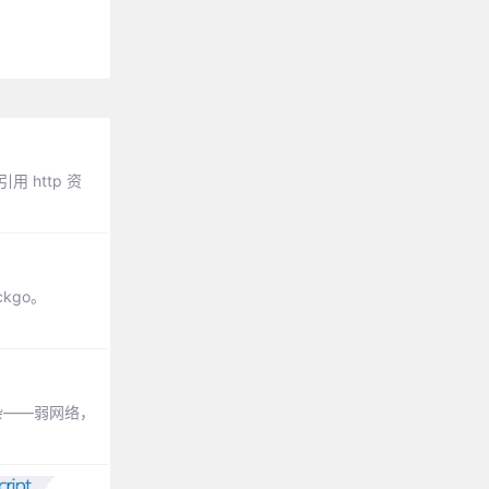
用 http 资
kgo。
杂——弱网络，