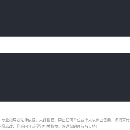
、专业指导或法律依据。未经授权，禁止任何单位或个人以商业售卖、虚假宣传
不得篡改、删减内容或侵犯相关权益。感谢您的理解与支持！