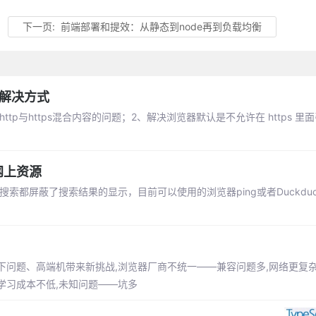
下一页:
前端部署和提效：从静态到node再到负载均衡
源的解决方式
不能加载http与https混合内容的问题；2、解决浏览器默认是不允许在 https 里面引
网上资源
都屏蔽了搜索结果的显示，目前可以使用的浏览器ping或者Duckduc
下问题、高端机带来新挑战,浏览器厂商不统一——兼容问题多,网络更复
—学习成本不低,未知问题——坑多