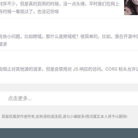
材并不少，但是真的到用的时候，没一点头绪，平时我们在网上
有时候一看就过了，也没记住啥
有些小问题，比如跨域。那什么是跨域呢？很简单的，比如，我在开源中
请求
止对其他源的请求，但是会禁用对 JS 响应的访问。CORS 标头允许
点击更多...
其版权属原作者所有,如有侵权或违规,请与小编联系!情况属实本人将予以删除!