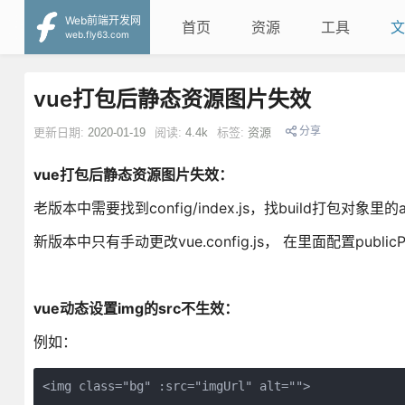
Web前端开发网
首页
资源
工具
文
web.fly63.com
vue打包后静态资源图片失效
分享
更新日期:
2020-01-19
阅读:
4.4k
标签:
资源
vue打包后静态资源图片失效：
老版本中需要找到config/index.js，找build打包对象里的
新版本中只有手动更改vue.config.js， 在里面配置publicP
vue动态设置img的src不生效：
例如：
<img class="bg" :src="imgUrl" alt="">
