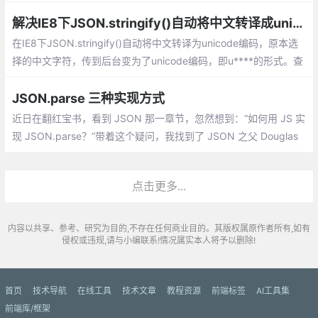
的三种解析json字符串的方法
解决IE8下JSON.stringify()自动将中文转译成unicode的方法
在IE8下JSON.stringify()自动将中文转译为unicode编码，原本选
择的中文字符，传到后台变为了unicode编码，即u****的形式。查
找资料后发现，与标准的JSON.stringify()不同，IE8内置的JSON.
stringify()会自动将编码从utf-8转为unicode编码，导致出现这种类
JSON.parse 三种实现方式
似于乱码的情况。
近日在翻红宝书，看到 JSON 那一章节，忽然想到：“如何用 JS 实
现 JSON.parse？”带着这个疑问，我找到了 JSON 之父 Douglas
Crockford 写的 ployfill，里面提供了三种实现方式，下面我们逐一
来分析。
点击更多...
内容以共享、参考、研究为目的,不存在任何商业目的。其版权属原作者所有,如有
侵权或违规,请与小编联系!情况属实本人将予以删除!
首页
技术导航
在线工具
技术文章
教程资源
前端标签
AI工具集
前端库/框架