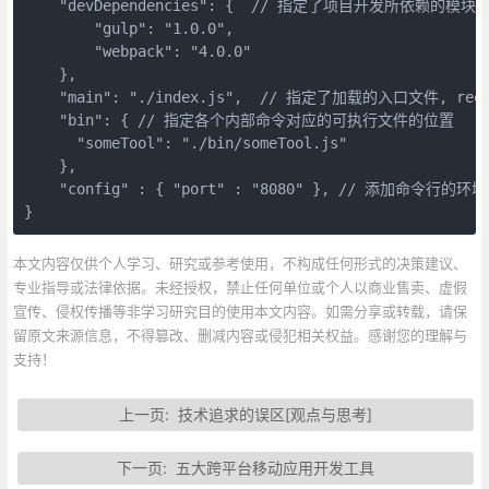
    "devDependencies": {  // 指定了项目开发所依赖的模块

        "gulp": "1.0.0",

        "webpack": "4.0.0"

    },

    "main": "./index.js",  // 指定了加载的入口文件, req
    "bin": { // 指定各个内部命令对应的可执行文件的位置

      "someTool": "./bin/someTool.js"

    },

    "config" : { "port" : "8080" }, // 添加命令行的环境变量
}
本文内容仅供个人学习、研究或参考使用，不构成任何形式的决策建议、
专业指导或法律依据。未经授权，禁止任何单位或个人以商业售卖、虚假
宣传、侵权传播等非学习研究目的使用本文内容。如需分享或转载，请保
留原文来源信息，不得篡改、删减内容或侵犯相关权益。感谢您的理解与
支持！
上一页:
技术追求的误区[观点与思考]
下一页:
五大跨平台移动应用开发工具