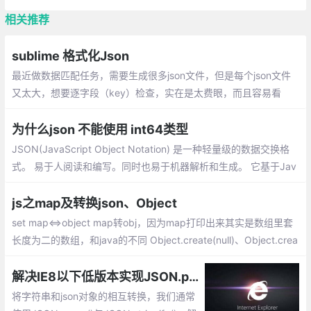
相关推荐
sublime 格式化Json
最近做数据匹配任务，需要生成很多json文件，但是每个json文件
又太大，想要逐字段（key）检查，实在是太费眼，而且容易看
错。因此每次生成的json文件，用sublime或者vscode将json数据
格式化
为什么json 不能使用 int64类型
JSON(JavaScript Object Notation) 是一种轻量级的数据交换格
式。 易于人阅读和编写。同时也易于机器解析和生成。 它基于Jav
aScript Programming Language, Standard ECMA-262 3rd Editi
on - December 1999的一个子集
js之map及转换json、Object
set map<=>object map转obj，因为map打印出来其实是数组里套
长度为二的数组，和java的不同 Object.create(null)、Object.crea
te({}),{}的不同创建对象的区别 第一个，默认是null对象，啥方法都
没有、后两个一样继承了object类，有两个内置方法
解决IE8以下低版本实现JSON.parse()与JSON.stringify()的兼容
将字符串和json对象的相互转换，我们通常