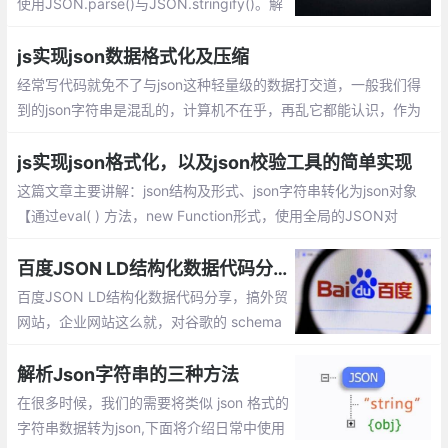
使用JSON.parse()与JSON.stringify()。解
决IE8以下低版本实现JSON.parse()与JSO
N.stringify()的兼容呢：利用eval方式解析、
js实现json数据格式化及压缩
new Function形式、自定义兼容json的方
经常写代码就免不了与json这种轻量级的数据打交道，一般我们得
法、head头添加mate等
到的json字符串是混乱的，计算机不在乎，再乱它都能认识，作为
人类，虽然也能认识，但识读起来比较困难。
js实现json格式化，以及json校验工具的简单实现
这篇文章主要讲解：json结构及形式、json字符串转化为json对象
【通过eval( ) 方法，new Function形式，使用全局的JSON对
象】、json校验格式化工具简单实现
百度JSON LD结构化数据代码分享
百度JSON LD结构化数据代码分享，搞外贸
网站，企业网站这么就，对谷歌的 schema
结构化数据比较熟悉，但是对百度的结构化
数据就了解太少了
解析Json字符串的三种方法
在很多时候，我们的需要将类似 json 格式的
字符串数据转为json,下面将介绍日常中使用