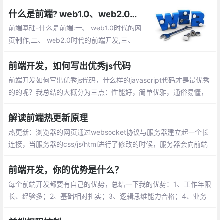
前端小伙伴，里面的内容讲解的比较详细，
作者也是一线的大厂工作者。有兴趣的小伙
什么是前端? web1.0、web2.0时代的网页制作,前端开发都有哪些内容等
伴快来打卡看一下吧
前端基础-什么是前端:一、 web1.0时代的网
页制作,二、 web2.0时代的前端开发,三、
Web前端能做什么？四、 为什么要学习前端
开发,五、 前端开发都有哪些内容,六、 开发
前端开发，如何写出优秀js代码
环境
前端开发如何写出优秀js代码，什么样的javascript代码才是最优秀
的的呢？我总结的大概分为三点：性能好，简单优雅，通俗易懂，
这篇文章就将围绕这这3点来说明。
解读前端热更新原理
热更新：浏览器的网页通过websocket协议与服务器建立起一个长
连接，当服务器的css/js/html进行了修改的时候，服务器会向前端
发送一个更新的消息，如果是css或者html发生了改变，网页执行js
直接操作dom，局部刷新，如果是js发生了改变，只好刷新整个页
前端开发，你的优势是什么？
面。
每个前端开发都要有自己的优势，总结一下我的优势：1、工作年限
长、经验多；2、基础相对扎实；3、逻辑思维能力合格；4、业务
需求分析能合格。