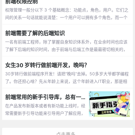
前端权限控制
权限管理一般分以下 3 个基础概念：功能点，角色，用户。它们之
间的关系一句话就能说清楚：一个用户可以拥有多个角色，而一个
角色可以包含多个功能。
前端需要了解的后端知识
一名有前端工程师，除了掌握自身知识体系外，在业余时间也应该
了解下后端的知识时间，由于前端与后端工作是最最密切相关的，
多学习些后端知识对自身也是大有好处的。当然除了上述这些，计
算机网络、数据结构和算法、计算机组成和原理、离散数学等知识
女生30 岁转行做前端开发，晚吗？
都要涉及。
30岁转行做前端程序开发！请把“晚吗”去掉。50多岁大爷都学编程
了。你还担心啥？先从年龄上来说，这个年龄进入IT职业，那是相
当棒的黄金时间，有目标，有干劲，有新颖的思想，而且仍是女孩
子。
前端常用的新手引导库，总有一款适合你！
在产品发布新版本或者有新功能上线时，经
常需要新手引导功能来引导用户了解应用，
下面就来分享几个开箱即用的新手引导组件
工具库，帮你快速实现新手引导功能！
点击更多...