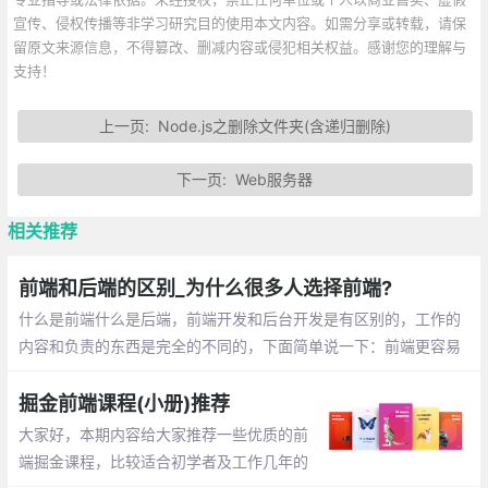
宣传、侵权传播等非学习研究目的使用本文内容。如需分享或转载，请保
留原文来源信息，不得篡改、删减内容或侵犯相关权益。感谢您的理解与
支持！
上一页:
Node.js之删除文件夹(含递归删除)
下一页:
Web服务器
相关推荐
前端和后端的区别_为什么很多人选择前端?
什么是前端什么是后端，前端开发和后台开发是有区别的，工作的
内容和负责的东西是完全的不同的，下面简单说一下：前端更容易
入门，每天调整界面的展示，通过代码 完成优美的界面和酷炫的交
互。后端入门稍困难，每天关注的是业务逻辑的处理，数据的增删
掘金前端课程(小册)推荐
改查，性能的优化
大家好，本期内容给大家推荐一些优质的前
端掘金课程，比较适合初学者及工作几年的