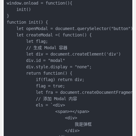
window.onload = function(){

    init()

}

function init() {

    let openModal = document.querySelector("button")

    let createModal =( function() {

        let flag;

        // 生成 Modal 容器

        let div = document.createElement('div')

        div.id = "modal"

        div.style.display = "none";

        return function() {

            if(flag) return div;

            flag = true;

            let fra = document.createDocumentFragment(
            // 添加 Modal 内容

            els = `<div>

                    <span>×</span>

                        <div>

                            我是弹框

                        </div>
