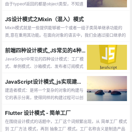
由于typeof返回的都是object类型，不知道
它是那个对象的实例。另外每次造人时都要
创建一个独立的person的对象，会造成代码
JS设计模式之Mixin（混入）模式
臃肿的情况。
Mixin模式就是一些提供能够被一个或者一组子类简单继承功能的
类,意在重用其功能。在面向对象的语言中，我们会通过接口继承的
方式来实现功能的复用。
前端四种设计模式_JS常见的4种模式
JavaScript中常见的四种设计模式：工厂模
式、单例模式、沙箱模式、发布者订阅模式
JavaScript设计模式_js实现建造者模式
建造者模式：是将一个复杂的对象的构建与
它的表示分离，使得同样的构建过程可以创
建不同的表示。工厂类模式提供的是创建单
个类的模式，而建造者模式则是将各种产品
Flutter 设计模式 - 简单工厂
集中起来进行管理，用来创建复合对象
在围绕设计模式的话题中，工厂这个词频繁出现，从 简单工厂 模式
到 工厂方法 模式，再到 抽象工厂 模式。工厂名称含义是制造产品