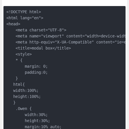
<!DOCTYPE html>

<html lang="en">

<head>

    <meta charset="UTF-8">

    <meta name="viewport" content="width=device-width,
    <meta http-equiv="X-UA-Compatible" content="ie=edg
    <title>modal box</title>

    <style>

    * {

        margin: 0;

        padding:0;

    }

   html{

   width:100%;

   height:100%;

   }

    .Owen {

        width:30%;

        height:30%;

        margin:10% auto;
