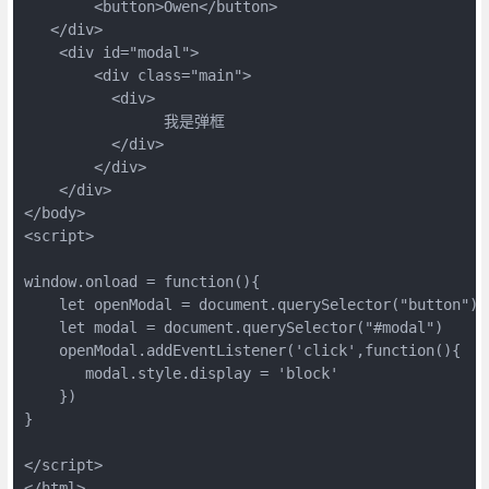
        <button>Owen</button>

   </div>

    <div id="modal">

        <div class="main">

          <div>

                我是弹框

          </div>

        </div>

    </div>

</body>

<script>

window.onload = function(){

    let openModal = document.querySelector("button")

    let modal = document.querySelector("#modal")

    openModal.addEventListener('click',function(){

       modal.style.display = 'block'

    })

}

</script>

</html>