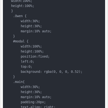
   width:100%;

   height:100%;

   }

    .Owen {

        width:30%;

        height:30%;

        margin:10% auto;

    }

    #modal {

        width:100%;

        height:100%;

        position:fixed;

        left:0;

        top:0;

        background: rgba(0, 0, 0, 0.52);

    }

    .main{

        width:30%;

        height:30%;

        margin:10% auto;

        padding:20px;

        text-align: right;
