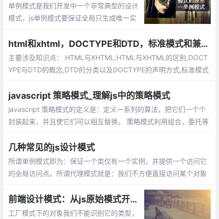
单例模式是我们开发中一个非常典型的设计
模式，js单例模式要保证全局只生成唯一实
例，提供一个单一的访问入口，单例的对象
不同于静态类，我们可以延迟单例对象的初
html和xhtml，DOCTYPE和DTD，标准模式和兼容模式
始化，通常这种情况发生在我们需要等待加
主要涉及知识点： HTML与XHTML,HTML与XHTML的区别,DOCT
载创建单例的依赖。
YPE与DTD的概念,DTD的分类以及DOCTYPE的声明方式,标准模式
（Standard Mode）和兼容模式（Quircks Mode）,标准模式（St
andard Mode）和兼容模式（Quircks Mode）的区别
javascript 策略模式_理解js中的策略模式
javascript 策略模式的定义是：定义一系列的算法，把它们一个个
封装起来，并且使它们可以相互替换。 策略模式利用组合，委托等
技术和思想，有效的避免很多if条件语句，策略模式提供了开放-封
闭原则，使代码更容易理解和扩展， 策略模式中的代码可以复用。
几种常见的js设计模式
所谓单例模式即为：保证一个类仅有一个实例，并提供一个访问它
的全局访问点。所谓代理模式就是：我们不方便直接访问某个对象
时，可以为对象创建一个占位符（代理），以便控制对它的访问，
我们实际上访问的是代理对象。
前端设计模式：从js原始模式开始，去理解Js工厂模式和构造函数模式
工厂模式下的对象我们不能识别它的类型，