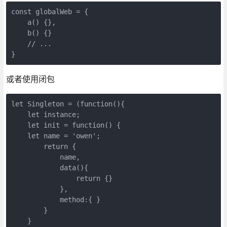
const globalWeb = {

    a() {},

    b() {}

    // ...

}
或者使用闭包
let Singleton = (function(){

    let instance;

    let init = function() {

    let name = 'owen';

        return {

            name,

            data(){

                return {}

            },

            method:{ }

        }

    }
