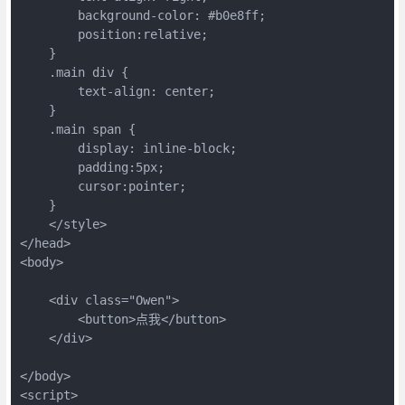
        background-color: #b0e8ff;

        position:relative;

    }

    .main div {

        text-align: center;

    }

    .main span {

        display: inline-block;

        padding:5px;

        cursor:pointer;

    }

    </style>

</head>

<body>

    <div class="Owen">

        <button>点我</button>

    </div>

</body>

<script>
