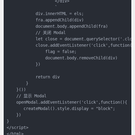
                    </div>

                    `

            div.innerHTML = els;

            fra.appendChild(div)

            document.body.appendChild(fra)

            // 关闭 Modal

            let close = document.querySelector('.close
            close.addEventListener('click',function(){
                flag = false;

                document.body.removeChild(div)

            })

            return div

        }

    }())

    // 显示 Modal

    openModal.addEventListener('click',function(){

       createModal().style.display = "block";

    })

}

</script>

</html>