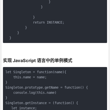
                      }

                  }

              }

              return INSTANCE;

          }

      }

  }
实现 JavaScript 语言中的单例模式
let Singleton = function(name){

    this.name = name;

}

Singleton.prototype.getName = function() {

    console.log(this.name)

}

Singleton.getInstance = (function() {

   let instance;
