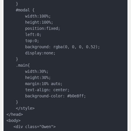
    }

    #modal {

        width:100%;

        height:100%;

        position:fixed;

        left:0;

        top:0;

        background: rgba(0, 0, 0, 0.52);

        display:none;

    }

    .main{

        width:30%;

        height:30%;

        margin:10% auto;

        text-align: center;

        background-color: #b0e8ff;

    }

    </style>

</head>

<body>

   <div class="Owen">
