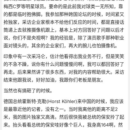
梅西C罗等明星球员。要命的是此前我对球类一无所知，靠
的都是临时抱佛脚。我参加那种跨国论坛的时候，时间紧又
抢独家，采访企业家根本不给他们反应的时间，都是直接话
筒递上去就推摄像机跟上，基本上对方回答好了问题以后才
说，你们不是央视啊？我的经验是，除了演员歌手那种职业
面对镜头的，其余的企业家们，再大的腕儿也怕摄像机。
印象中有一次采冯仑，估计他看得出我业务不行，但是笑笑
的不急不躁，说你有什么问题慢慢问啊，我可以都回答好了
再走。后来果然讲了很多东西，对我的内容帮助很大。采访
结束他跟我说，好好加油，我跟你们老板是朋友。
当然也有搞砸了的时候。
德国总统霍斯特·克勒(Horst Köhler)来中国的时候，我应该
是最靠近他的记者，没有之一。当时我离他的距离不足2
米，我的图片独家又高清。然后很快我被总统的保安拎了起
来。抬头看看总统的保安哇好像个巨人，我身高164啊，然