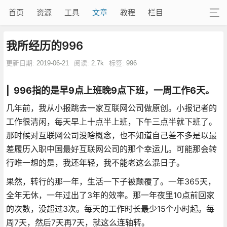
首页
资源
工具
文章
教程
栏目
我所经历的996
更新日期:
2019-06-21
阅读:
2.7k
标签:
996
| 996指的是早9点上班晚9点下班，一周工作6天。
几年前，我从小报跳去一家互联网公司做原创。小报记者的
工作很清闲，每天早上十点半上班，下午三点半就下班了。
那时候对互联网公司没啥概念，也不知道自己差不多是以最
差履历入职中国最好互联网公司的那个幸运儿。可能那会转
行唯一想的是，我还年轻，我不能老这么混日子。
果然，转行的那一年，生活一下子被颠覆了。一年365天，
全年无休，一年过出了3年的效率。那一年夜里10点前回家
的次数，没超过3次。每天的工作时长最少15个小时起。每
周7天，然后7天再7天，就这么连轴转。