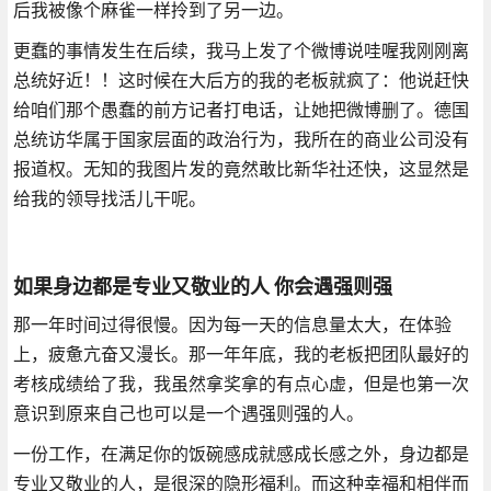
后我被像个麻雀一样拎到了另一边。
更蠢的事情发生在后续，我马上发了个微博说哇喔我刚刚离
总统好近！！这时候在大后方的我的老板就疯了：他说赶快
给咱们那个愚蠢的前方记者打电话，让她把微博删了。德国
总统访华属于国家层面的政治行为，我所在的商业公司没有
报道权。无知的我图片发的竟然敢比新华社还快，这显然是
给我的领导找活儿干呢。
如果身边都是专业又敬业的人 你会遇强则强
那一年时间过得很慢。因为每一天的信息量太大，在体验
上，疲惫亢奋又漫长。那一年年底，我的老板把团队最好的
考核成绩给了我，我虽然拿奖拿的有点心虚，但是也第一次
意识到原来自己也可以是一个遇强则强的人。
一份工作，在满足你的饭碗感成就感成长感之外，身边都是
专业又敬业的人，是很深的隐形福利。而这种幸福和相伴而