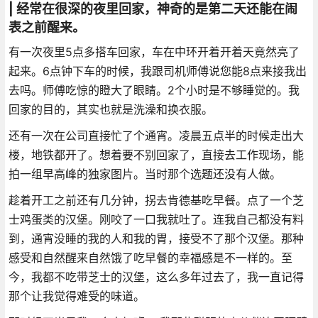
| 经常在很深的夜里回家，神奇的是第二天还能在闹
表之前醒来。
有一次夜里5点多搭车回家，车在中环开着开着天竟然亮了
起来。6点钟下车的时候，我跟司机师傅说您能8点来接我出
去吗。师傅吃惊的瞪大了眼睛。2个小时是不够睡觉的。我
回家的目的，其实也就是洗澡和换衣服。
还有一次在公司直接忙了个通宵。凌晨五点半的时候走出大
楼，地铁都开了。想着要不别回家了，直接去工作现场，能
拍一组早高峰的独家图片。当时那个选题还没有人做。
趁着开工之前还有几分钟，拐去肯德基吃早餐。点了一个芝
士鸡蛋类的汉堡。刚咬了一口我就吐了。连我自己都没有料
到，通宵没睡的我的人和我的胃，接受不了那个汉堡。那种
感受和自然醒来自然饿了吃早餐的幸福感是不一样的。至
今，我都不吃带芝士的汉堡，这么多年过去了，我一直记得
那个让我觉得难受的味道。