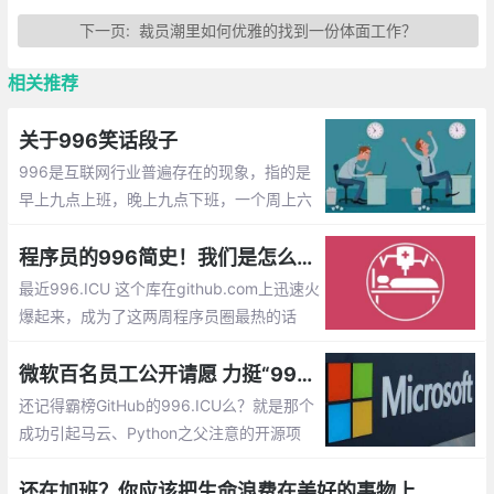
下一页:
裁员潮里如何优雅的找到一份体面工作？
相关推荐
关于996笑话段子
996是互联网行业普遍存在的现象，指的是
早上九点上班，晚上九点下班，一个周上六
天，最后的结果就是进ICU病房。下面为大
家整理下关于996的笑话段子
程序员的996简史！我们是怎么一步步陷入996工作制的
最近996.ICU 这个库在github.com上迅速火
爆起来，成为了这两周程序员圈最热的话
题。 这是仓库创建者对国内程序员职场996
工作制发起的抗议。
微软百名员工公开请愿 力挺“996ICU”
还记得霸榜GitHub的996.ICU么？就是那个
成功引起马云、Python之父注意的开源项
目，许多企业家都对其进行了评论，图灵得
主Yoshua Bengio直斥马云观点为：“现代奴
还在加班？你应该把生命浪费在美好的事物上