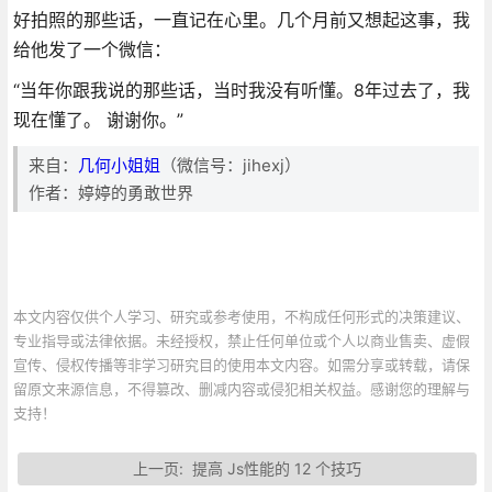
好拍照的那些话，一直记在心里。几个月前又想起这事，我
给他发了一个微信：
“当年你跟我说的那些话，当时我没有听懂。8年过去了，我
现在懂了。 谢谢你。”
来自：
几何小姐姐
（微信号：jihexj）
作者：婷婷的勇敢世界
本文内容仅供个人学习、研究或参考使用，不构成任何形式的决策建议、
专业指导或法律依据。未经授权，禁止任何单位或个人以商业售卖、虚假
宣传、侵权传播等非学习研究目的使用本文内容。如需分享或转载，请保
留原文来源信息，不得篡改、删减内容或侵犯相关权益。感谢您的理解与
支持！
上一页:
提高 Js性能的 12 个技巧