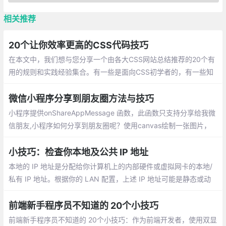
相关推荐
20个让你效率更高的CSS代码技巧
在本文中，我们想与您分享一个由各大CSS网站总结推荐的20个有
用的规则和实践经验集合。有一些是面向CSS初学者的，有一些知
识点是进阶型的。希望每个人通过这篇文章都能学到对自己有用的
知识
微信小程序分享到朋友圈方法与技巧
小程序提供onShareAppMessage 函数，此函数只支持分享给我微
信朋友,小程序如何分享到朋友圈呢？使用canvas绘制一张图片，
并用wx.previewImage预览图片，然后长按图片保存图片到手机。
小技巧：检查你本地及公共 IP 地址
本地的 IP 地址是分配给你计算机上的内部硬件或虚拟网卡的本地/
私有 IP 地址。根据你的 LAN 配置，上述 IP 地址可能是静态或动
态的。公共的 IP 地址是你的 Internet 服务提供商（ISP）为你分配
的公共/外部 IP 地址。
前端新手程序员不知道的 20个小技巧
前端新手程序员不知道的 20个小技巧：作为前端开发者，使用双显