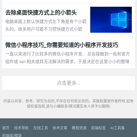
xy坐标;验证元素是否为空;替换元素
去除桌面快捷方式上的小箭头
电脑桌面上默认快捷方式左下角是有个小箭
头的。很多用户可能不习惯快捷方式小箭
头。那怎么去掉呢？新建一个TXT文档（文
档的名称自己顺便命名即可），然后把下面
微信小程序技巧_你需要知道的小程序开发技巧
的这些英文全部复制到TXT文档内保存。把
一直以来进行了比较多的微信小程序开发... 总会接触到一些和官方
TXT文档的扩展名改成 .bat
组件或 api 相关或其无法解决的需求，于是决定在这里小小的整理
一下微信小程序开发的一些技巧
点击更多...
内容以共享、参考、研究为目的,不存在任何商业目的。其版权属原作者所有,如有
侵权或违规,请与小编联系!情况属实本人将予以删除!
首页
技术导航
在线工具
技术文章
教程资源
前端标签
AI工具集
前端库/框架