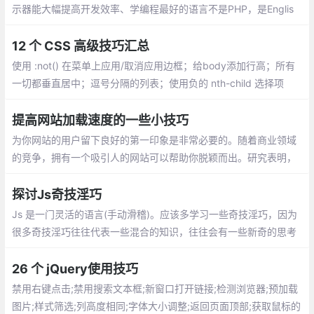
示器能大幅提高开发效率、学编程最好的语言不是PHP，是Englis
h、东西交付之前偷偷测试一遍、问别人之前最好先自己百度，goo
gle一下、把觉得不靠谱的需求放到最后做，很可能到时候需求就变
12 个 CSS 高级技巧汇总
了...
使用 :not() 在菜单上应用/取消应用边框；给body添加行高；所有
一切都垂直居中；逗号分隔的列表；使用负的 nth-child 选择项
目；对图标使用SVG；优化显示文本；对纯CSS滑块使用 max-hei
ght；继承 box-sizing
提高网站加载速度的一些小技巧
为你网站的用户留下良好的第一印象是非常必要的。随着商业领域
的竞争，拥有一个吸引人的网站可以帮助你脱颖而出。研究表明，
如果加载时间超过3秒，会有 40％ 的用户放弃访问你的网站
探讨Js奇技淫巧
Js 是一门灵活的语言(手动滑稽)。应该多学习一些奇技淫巧，因为
很多奇技淫巧往往代表一些混合的知识，往往会有一些新奇的思考
与体验（怎么我想不出来？）
26 个 jQuery使用技巧
禁用右键点击;禁用搜索文本框;新窗口打开链接;检测浏览器;预加载
图片;样式筛选;列高度相同;字体大小调整;返回页面顶部;获取鼠标的