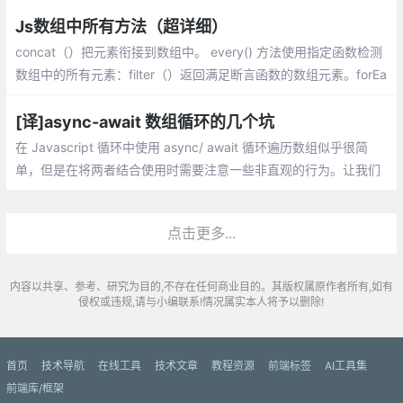
Set来进行数组和字符串的去重。
Js数组中所有方法（超详细）
concat（）把元素衔接到数组中。 every() 方法使用指定函数检测
数组中的所有元素：filter（）返回满足断言函数的数组元素。forEa
ch（）为数组的每一个元素调用指定函数。
[译]async-await 数组循环的几个坑
在 Javascript 循环中使用 async/ await 循环遍历数组似乎很简
单，但是在将两者结合使用时需要注意一些非直观的行为。让我们
看看三个不同的例子，看看你应该注意什么，以及哪个循环最适合
特定用例。
点击更多...
内容以共享、参考、研究为目的,不存在任何商业目的。其版权属原作者所有,如有
侵权或违规,请与小编联系!情况属实本人将予以删除!
首页
技术导航
在线工具
技术文章
教程资源
前端标签
AI工具集
前端库/框架