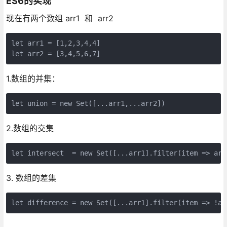
ES6的实现
现在有两个数组 arr1 和 arr2
let arr1 = [1,2,3,4,4]

let arr2 = [3,4,5,6,7]
1.数组的并集：
let union = new Set([...arr1,...arr2])
2.数组的交集
let intersect  = new Set([...arr1].filter(item => arr
3. 数组的差集
let difference = new Set([...arr1].filter(item => !ar