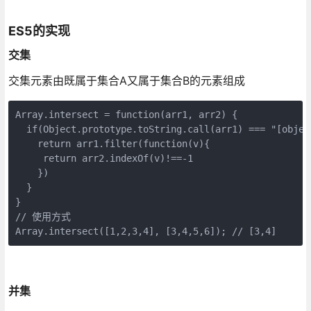
ES5的实现
交集
交集元素由既属于集合A又属于集合B的元素组成
Array.intersect = function(arr1, arr2) {

  if(Object.prototype.toString.call(arr1) === "[objec
    return arr1.filter(function(v){ 

     return arr2.indexOf(v)!==-1

    })

  }

}

// 使用方式

Array.intersect([1,2,3,4], [3,4,5,6]); // [3,4]
并集