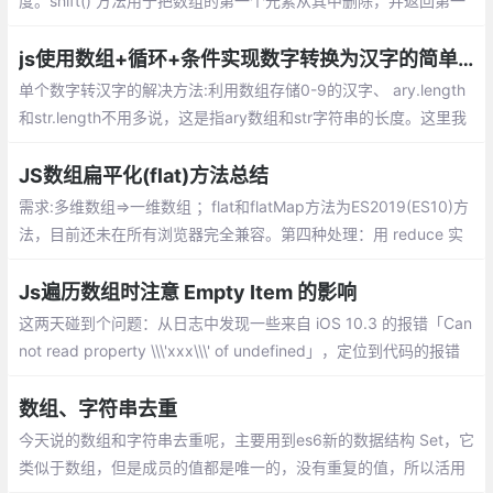
度。shift() 方法用于把数组的第一个元素从其中删除，并返回第一
个元素的值。splice() 方法可删除从 index 处开始的零个或多个元
素
js使用数组+循环+条件实现数字转换为汉字的简单方法。
单个数字转汉字的解决方法:利用数组存储0-9的汉字、 ary.length
和str.length不用多说，这是指ary数组和str字符串的长度。这里我
们需要注意的是str.charAt(j)和ary[i],分别指在str这个字符串中索引
为j的元素,在ary中索引为i的元素。
JS数组扁平化(flat)方法总结
需求:多维数组=>一维数组 ；flat和flatMap方法为ES2019(ES10)方
法，目前还未在所有浏览器完全兼容。第四种处理：用 reduce 实
现数组的 flat 方法
Js遍历数组时注意 Empty Item 的影响
这两天碰到个问题：从日志中发现一些来自 iOS 10.3 的报错「Can
not read property \\\'xxx\\\' of undefined」，定位到代码的报错
位置，发现是遍历某数组时产生的报错，该数组的元素应该全都是
Object，但实际上出现了异常的元素
数组、字符串去重
今天说的数组和字符串去重呢，主要用到es6新的数据结构 Set，它
类似于数组，但是成员的值都是唯一的，没有重复的值，所以活用