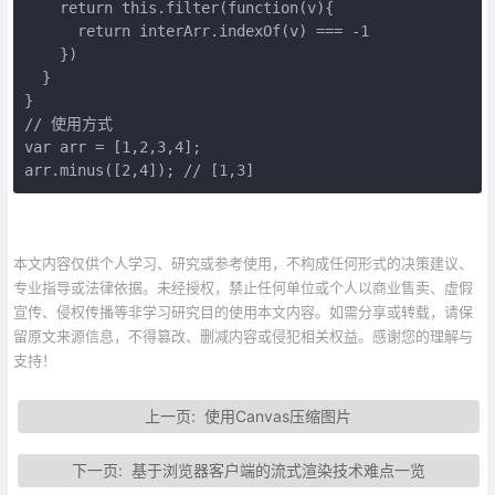
    return this.filter(function(v){

      return interArr.indexOf(v) === -1

    })

  }

}

// 使用方式

var arr = [1,2,3,4];

arr.minus([2,4]); // [1,3]
本文内容仅供个人学习、研究或参考使用，不构成任何形式的决策建议、
专业指导或法律依据。未经授权，禁止任何单位或个人以商业售卖、虚假
宣传、侵权传播等非学习研究目的使用本文内容。如需分享或转载，请保
留原文来源信息，不得篡改、删减内容或侵犯相关权益。感谢您的理解与
支持！
上一页:
使用Canvas压缩图片
下一页:
基于浏览器客户端的流式渲染技术难点一览