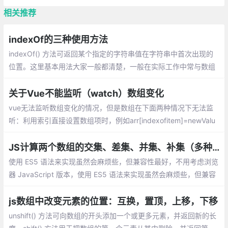
相关推荐
indexOf的三种使用方法
indexOf() 方法可返回某个指定的字符串值在字符串中首次出现的
位置。这里基本用法大家一般都清楚，一般在实际工作中常与数组
的方法合用来对数组进行一些操作
关于Vue不能监听（watch）数组变化
vue无法监听数组变化的情况，但是数组在下面两种情况下无法监
听：利用索引直接设置数组项时，例如arr[indexofitem]=newValu
e；修改数组的长度时，例如arr.length=newLength
JS计算两个数组的交集、差集、并集、补集（多种实现方式）
使用 ES5 语法来实现虽然会麻烦些，但兼容性最好，不用考虑浏览
器 JavaScript 版本，使用 ES5 语法来实现虽然会麻烦些，但兼容
性最好，不用考虑浏览器 JavaScript 版本。也不用引入其他第三
方库。
js数组中改变元素的位置：互换，置顶，上移，下移
unshift() 方法可向数组的开头添加一个或更多元素，并返回新的长