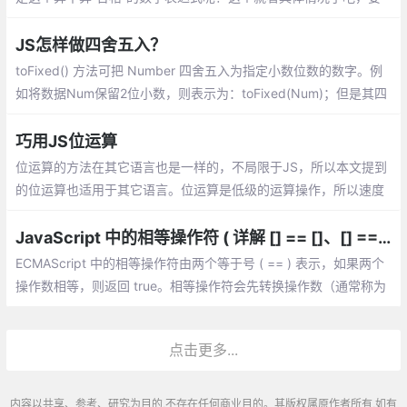
规避也比较简单
JS怎样做四舍五入？
toFixed() 方法可把 Number 四舍五入为指定小数位数的数字。例
如将数据Num保留2位小数，则表示为：toFixed(Num)；但是其四
舍五入的规则与数学中的规则不同，使用的是银行家舍入规则
巧用JS位运算
位运算的方法在其它语言也是一样的，不局限于JS，所以本文提到
的位运算也适用于其它语言。位运算是低级的运算操作，所以速度
往往也是最快的
JavaScript 中的相等操作符 ( 详解 [] == []、[] == ![]、{} == !{} )
ECMAScript 中的相等操作符由两个等于号 ( == ) 表示，如果两个
操作数相等，则返回 true。相等操作符会先转换操作数（通常称为
强制转型），然后比较它们的相等性。
点击更多...
内容以共享、参考、研究为目的,不存在任何商业目的。其版权属原作者所有,如有