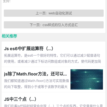
支持！
上一页:
web自动化测试
下一页:
css样式的引入方式总汇
相关推荐
Js es6中扩展运算符（...）
拓展运算符，是es6一个很好的特性，它们可以通过减少赋值语句
的使用，或者减少通过下标访问数组或对象的方式，使代码更加简
洁优雅，可读性更佳。下面我将列出拓展运算符的主要应用场景，
以及相关知识。
js除了Math.floor方法，还可以通过位运算|，>>实现向下取整
我们都知道通过Math.floor()方法可实现数值
的向下取整，得到小于或等于该数字的最大
整数。除了Math.floor方法，还可以使用位
运算|，>>来实现向下取整哦
JS中三个点（...）
我们在看js代码时经常会出现（...）三个点的东西，它究竟是什么意