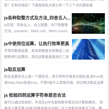
思？又有何用处？下面我就给大家分享一下三个点的那些事
js各种取整方式及方法_四舍五入、向上取整、向下取整
js实现：四舍五入、向上取整、向下取整等
方法。parseInt、Math.ceil、Math.round、
Math.floor、toFixed等的使用
js中使用位运算，让执行效率更高
平常的数值运算，其本质都是先转换成二进
制再进行运算的，而位运算是直接进行二进
制运算，所以原则上位运算的执行效率是比
较高的，由于位运算的博大精深，下面通过
js取反运算
一些在js中使用位运算的实例
取反运算形式上是一个感叹号，用于将布尔值变为相反值,即true变
成false,false变成true。不管X是什么类型的值，经过两次取反运算
后，变成了与Boolean函数结果相同的布尔值。所以，两次取反就
是将一个值转成布尔值的简便写法。
js 检验四则运算字符串是否合法
是可以通过检验的，并且在js中也是按数学表达式计算结果的， 但
是这个算不算“合格”的数学表达式呢？这个就看具体情况了吧，要