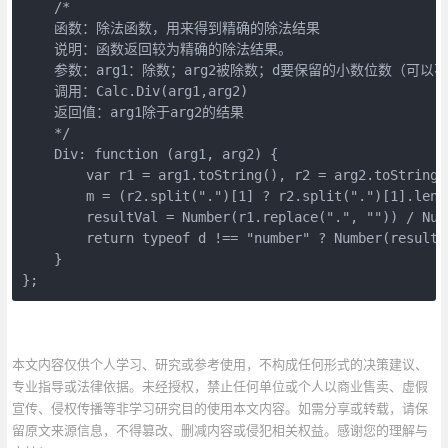
    /*

    函数：除法函数，用来得到精确的除法结果

    说明：函数返回较为精确的除法结果。

    参数：arg1：除数；arg2被除数；d要保留的小数位数（可
    调用：Calc.Div(arg1,arg2)

    返回值：arg1除于arg2的结果

    */

    Div: function (arg1, arg2) {

        var r1 = arg1.toString(), r2 = arg2.toString(
        m = (r2.split(".")[1] ? r2.split(".")[1].leng
        resultVal = Number(r1.replace(".", "")) / Num
        return typeof d !== "number" ? Number(resultV
    }

};
本文内容仅供个人学习、研究或参考使用，不构成任何形式的决策建议、
专业指导或法律依据。未经授权，禁止任何单位或个人以商业售卖、虚假
宣传、侵权传播等非学习研究目的使用本文内容。如需分享或转载，请保
留原文来源信息，不得篡改、删减内容或侵犯相关权益。感谢您的理解与