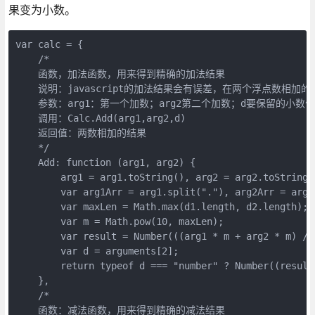
果变为小数。
var calc = {

    /*

    函数，加法函数，用来得到精确的加法结果

    说明：javascript的加法结果会有误差，在两个浮点数相
    参数：arg1：第一个加数；arg2第二个加数；d要保留的小
    调用：Calc.Add(arg1,arg2,d)

    返回值：两数相加的结果

    */

    Add: function (arg1, arg2) {

        arg1 = arg1.toString(), arg2 = arg2.toString()
        var arg1Arr = arg1.split("."), arg2Arr = arg2
        var maxLen = Math.max(d1.length, d2.length);

        var m = Math.pow(10, maxLen);

        var result = Number(((arg1 * m + arg2 * m) / m
        var d = arguments[2];

        return typeof d === "number" ? Number((result
    },

    /*

    函数：减法函数，用来得到精确的减法结果
