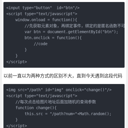
<input type="button"  id="btn"/>

<script type="text/javascript">

    window.onload = function(){

        //先获取元素对象，再绑定事件，绑定的是匿名函数不可重
        var btn = document.getElementById("btn");

        btn.onclick = function(){

            //code

        }

    }

</script>
以前一直以为两种方式的区别不大，直到今天遇到这段代码
<img src="/path" id="img" onclick="change()"/>

<script type="text/javascript">

    //每次点击给图片地址后面加随机的查询参数

    function change(){

        this.src = "/path?num="+Math.random();

    }

</script>