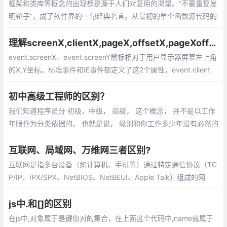
框架和类库等概念的出现都是源于人们对复用的渴望。“不要重复发
明轮子”，成了软件界的一句经典名言。从最初的单个函数源代码的
复用，到面向对象中类的复用（通常以类库的形式体现）
理解screenX,clientX,pageX,offsetX,pageXoffset的区别
event.screenX、event.screenY鼠标相对于用户显示器屏幕左上角
的X,Y坐标。标准事件和IE事件都定义了这2个属性，event.client
X、event.clientY鼠标相对于浏览器可视区域的X,Y坐标
初中高级工程师的区别？
我们知道程序员分 初级，中级， 高级， 这个概念， 并不是以工作
年限作为分类依据的。 也就是说， 级别和你工作多少年没有必然的
联系。一个初级工程师可能工作很多年依然是初级工程师， 也有的
工程师， 工作短短两三年， 就跻身高级工程师的行列。
互联网、局域网、万维网三者区别?
互联网是指多台设备（如计算机、手机等）通过特定通信协议（TC
P/IP、IPX/SPX、NetBIOS、NetBEUI、Apple Talk）组成的网
络。一般可分为以下三种：局域网LAN(Local Area Network)：一
般不大于10公里，而且通常只使用一种传输介质
js中.和[]的区别
在js中,对象属于是键值对的集合，在上面这个代码中,name就属于