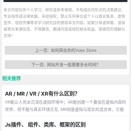
本文内容仅供个人学习、研究或参考使用，不构成任何形式的决策建议、
专业指导或法律依据。未经授权，禁止任何单位或个人以商业售卖、虚假
宣传、侵权传播等非学习研究目的使用本文内容。如需分享或转载，请保
留原文来源信息，不得篡改、删减内容或侵犯相关权益。感谢您的理解与
支持！
上一页:
如何简化你的Vuex Store
下一页:
网站开发一般需要多长时间？
相关推荐
AR / MR / VR / XR有什么区别？
VR能让人完全沉浸在虚拟环境中；AR能创建一个叠加在虚拟内容的
世界，但不能与真实环境交互; MR则是虚拟与现实的混合体，它能
创造出可以与真实环境交互的虚拟物体。最后，XR则是包括三种
“现实”（AR，VR，MR）的术语。
Js插件、 组件、类库、框架的区别