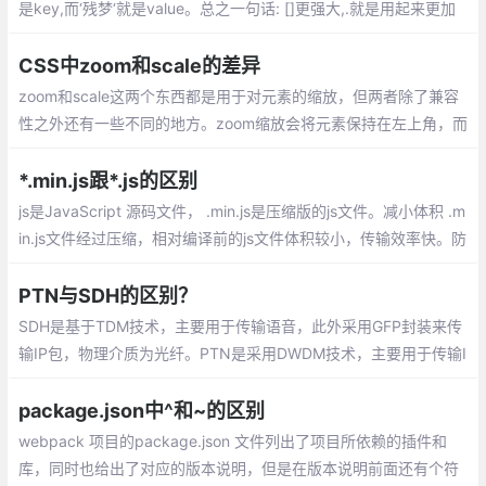
是key,而‘残梦‘就是value。总之一句话: []更强大,.就是用起来更加
习惯一些,一开始用[]的时候总是会当成数组,需要注意一下
CSS中zoom和scale的差异
zoom和scale这两个东西都是用于对元素的缩放，但两者除了兼容
性之外还有一些不同的地方。zoom缩放会将元素保持在左上角，而
scale默认是中间位置，可以通过transform-origin来设置。
*.min.js跟*.js的区别
js是JavaScript 源码文件， .min.js是压缩版的js文件。减小体积 .m
in.js文件经过压缩，相对编译前的js文件体积较小，传输效率快。防
止窥视和窃取源代码
PTN与SDH的区别？
SDH是基于TDM技术，主要用于传输语音，此外采用GFP封装来传
输IP包，物理介质为光纤。PTN是采用DWDM技术，主要用于传输I
P包、以太网帧，此外采用MPLS-TP技术来实现PWE3伪线
package.json中^和~的区别
webpack 项目的package.json 文件列出了项目所依赖的插件和
库，同时也给出了对应的版本说明，但是在版本说明前面还有个符