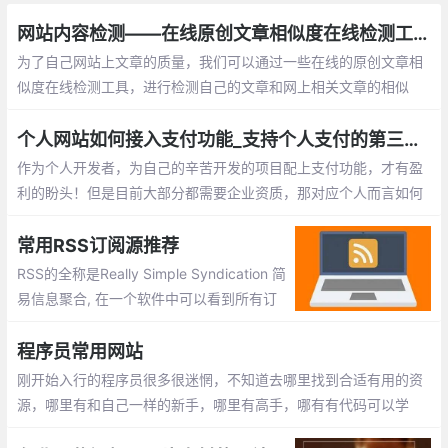
网站内容检测——在线原创文章相似度在线检测工具总汇
为了自己网站上文章的质量，我们可以通过一些在线的原创文章相
似度在线检测工具，进行检测自己的文章和网上相关文章的相似
率！下面就为此整理了一些目网上已有的工具，以供大家参考使用
个人网站如何接入支付功能_支持个人支付的第三方平台整理
作为个人开发者，为自己的辛苦开发的项目配上支付功能，才有盈
利的盼头！但是目前大部分都需要企业资质，那对应个人而言如何
在网站、应用中接入支付功能呢？这里找了一些不需要企业资质的
第三方支付平台。
常用RSS订阅源推荐
RSS的全称是Really Simple Syndication 简
易信息聚合, 在一个软件中可以看到所有订
阅网址更新内容。没有RSS, 如果你要A B C
D网站信息, 需要一个个上去看看有没有更
程序员常用网站
新, 这样无疑很费时。
刚开始入行的程序员很多很迷惘，不知道去哪里找到合适有用的资
源，哪里有和自己一样的新手，哪里有高手，哪有有代码可以学
习。我将分享一些收藏多年且非常有价值的网站跟大家分享。