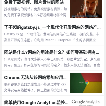
免费下载视频、图片素材的网站
找视频素材的网站，免费视频素材资源，如
何免费下载视频素材? 推荐视频素材哪个网
站好：videezy、pexels、splashbase 、fo
otage crate、monzoom、Wedistill、Maz
了不起的gatsby.js_一个现代化开发网站的网站产生系统
wai
GatsbyJS 是一个现代化开发网站的网站产生系统，拥有完整、丰
富且开源的生态圈。它利用 React + GraphQL 产生的多页面应
用，让前端工程师，编辑，用户都感到满意。就让我们一步步地探
索这个系统吧。 GatsbyJS 是一个拥有超过 2万 Stars，3500 fork
网站是什么?网站的用途是什么？如何零基础拥有自己的网站？
s 的 React 网站生成系统。
什么是网站？也许大多数人心中出现的第一张图片是淘宝，京东和
网易。但是，如果您想询问网站的定义，很多人都无法回答。百度
百科全书定义了这样的网站： 网站是指利用HTML（标准通用标记
语言下的应用程序）等工具
Chrome无法从该网站添加应用，扩展程序和用户脚本
更新谷歌浏览器之后发现不能通过本地 crx
文件安装离线插件了，网上找到的方法有两
种 ：一个就是通过添加浏览器参数解决 但
是这个方法我尝试之后失败了 ，第二个方法
简单使用Google Analytics监控网站浏览行为