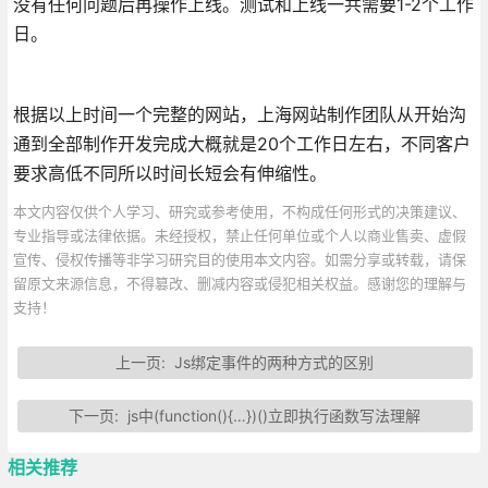
没有任何问题后再操作上线。测试和上线一共需要1-2个工作
日。
根据以上时间一个完整的网站，上海网站制作团队从开始沟
通到全部制作开发完成大概就是20个工作日左右，不同客户
要求高低不同所以时间长短会有伸缩性。
本文内容仅供个人学习、研究或参考使用，不构成任何形式的决策建议、
专业指导或法律依据。未经授权，禁止任何单位或个人以商业售卖、虚假
宣传、侵权传播等非学习研究目的使用本文内容。如需分享或转载，请保
留原文来源信息，不得篡改、删减内容或侵犯相关权益。感谢您的理解与
支持！
上一页:
Js绑定事件的两种方式的区别
下一页:
js中(function(){…})()立即执行函数写法理解
相关推荐