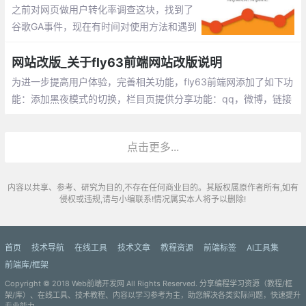
就是用工具安装，具体如何太麻烦了就没有
之前对网页做用户转化率调查这块，找到了
用
谷歌GA事件，现在有时间对使用方法和遇到
问题做个简单记录。官方文档其实也介绍的
比较清楚，可以查看官方文档。
网站改版_关于fly63前端网站改版说明
为进一步提高用户体验，完善相关功能，fly63前端网添加了如下功
能：添加黑夜模式的切换，栏目页提供分享功能：qq，微博，链接
复制，手机二维码预览，模块添加圆角呈现方式，取消分割线，主
色调调整
点击更多...
内容以共享、参考、研究为目的,不存在任何商业目的。其版权属原作者所有,如有
侵权或违规,请与小编联系!情况属实本人将予以删除!
首页
技术导航
在线工具
技术文章
教程资源
前端标签
AI工具集
前端库/框架