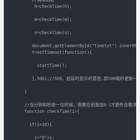
           h=checkTime(h);

           m=checkTime(m);

           s=checkTime(s);

          document.getElementById("timetxt").inner
          t=setTimeout(function(){

            startTime();

          },500);//500，是延时显示的意思,即500毫秒更新一次
       }

       //当分钟和秒是一位时候，需要在前面加0（才更符合要求）
       function checkTime(i){

         if(i<10){

           i="0"+i;
