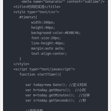
        <meta name="Genarator" content="sublime"/>

    <title>时间的实现</title>

    <style type="text/css">

       #timetxt{

             width:100px;

             height:40px;

             background-color:#EABC46;

             font-size:20px;

             line-height:40px;

             margin:auto auto;

             text-align:center;

       }

    </style>

    <script type="text/javascript">

       function startTime(){

          var today=new Date(); //定义时间

          var h=today.getHours();  //小时

          var m=today.getMinutes();  //分钟

          var s=today.getSeconds();  //秒

          //调用函数
