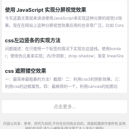
S代码如下：
使用 JavaScript 实现分屏视觉效果
今天这篇文章就来讲讲使用JavaScript来实现这种分屏的视觉UI效
果。现在在网站上这种分屏视觉效果应用的也非常广泛，比如 Cors
air website。
css左边竖条的实现方法
问题描述：在只使用一个标签的情况下实现左边竖线。使用borde
r；使用伪元素来实现；内/外阴影；drop-shadow；渐变 linearGra
dient
css 遮照镂空效果
一：最简单最粗暴的方法！截图！二：利用css3的阴影效果。三：
利用css的边框属性。四：最麻烦的一个，利用canvas的绘图功
能。五：遮罩层加box
点击更多...
内容以共享、参考、研究为目的,不存在任何商业目的。其版权属原作者所有,如有
侵权或违规,请与小编联系!情况属实本人将予以删除!