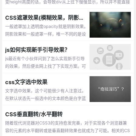
变height高度的话，会导致div从上往下慢慢显示，所以并不能直接
设置div2的高度来达成效果，此时我们需要一个遮罩mask来帮助di
v2达成想要的效果。
CSS遮罩效果(模糊效果，阴影效果，毛玻璃效果)
一般遮罩加上透明度opacity就是阴影效果。
阴影效果和一般遮罩一样，唯一不同的是设
置.mask遮罩的背景色用rgba()表示，当然h
sla()也是可以的。模糊效果(毛玻璃效果) 通
js如何实现新手引导效果？
过 filter来实现
js最近有个小伙伴问到了怎么实现新手引导
的效果，然后便去网上找了下实现方案。可
以通过css的border来实现。
css文字选中效果
文字选中效果，这个可能很少有人注意过。
在默认状态先一般选中的文本颜色是白字蓝
底的，不过可以通过CSS进行设置。::select
ion定义元素上的伪选择器，以便在选定元素
CSS垂直翻转/水平翻转
时设置其中文本的样式。
随着现代浏览器对CSS3的支持愈发完善，对于实现各个浏览器兼
容的元素的水平翻转或是垂直翻转效果也就成为了可能。相关的CS