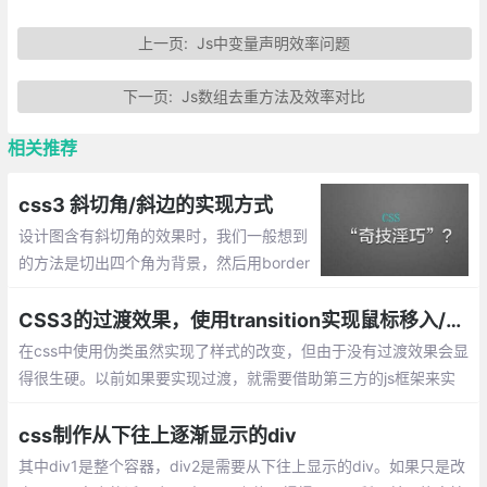
上一页:
Js中变量声明效率问题
下一页:
Js数组去重方法及效率对比
相关推荐
css3 斜切角/斜边的实现方式
设计图含有斜切角的效果时，我们一般想到
的方法是切出四个角为背景，然后用border
连起来，这样就能显示出该效果了，那么直
接使用css呢？下面就整理css做斜边的效
CSS3的过渡效果，使用transition实现鼠标移入/移出效果
果。
在css中使用伪类虽然实现了样式的改变，但由于没有过渡效果会显
得很生硬。以前如果要实现过渡，就需要借助第三方的js框架来实
现。现在只需要使用CSS3的过渡（transition）功能，就可以从一
组样式平滑的切换到另一组样式。
css制作从下往上逐渐显示的div
其中div1是整个容器，div2是需要从下往上显示的div。如果只是改