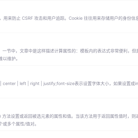
te 属性，用来防止 CSRF 攻击和用户追踪。Cookie 往往用来存储用户的身
器》 一节中，文章中是这样描述计算属性的：模板内的表达式非常便利，但
难以维护。
 | left | right | justify;font-size表示设置字体大小，如果设置成i
值。prop() 方法设置或返回被选元素的属性和值。当该方法用于返回属性值时，
个或多个属性/值对。