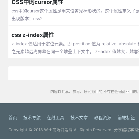
CSS中的cursor属性
css中的cursor这个属性是用来设置光标形状的。这个属性定义
出现版本：css2
css z-index属性
z-index 仅适用于定位元素。即 postition 值为 relative,
之元素越远离屏幕在同一个堆叠上下文中， z-index 值越大，越
内容以共享、参考、研究为目的,不存在任何商业目的。
首页
技术导航
在线工具
技术文章
教程资源
前端标签
Copyright © 2018
Web前端开发网
All Rights Reserved