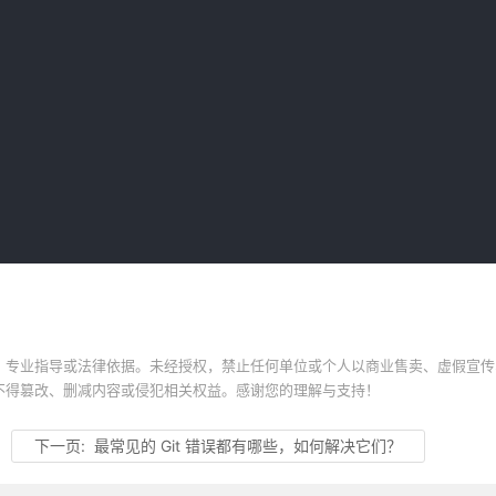
、专业指导或法律依据。未经授权，禁止任何单位或个人以商业售卖、虚假宣传
不得篡改、删减内容或侵犯相关权益。感谢您的理解与支持！
下一页:
最常见的 Git 错误都有哪些，如何解决它们？