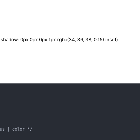
0px 0px 0px 1px rgba(34, 36, 38, 0.15) inset)
us | color */
