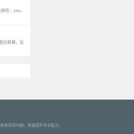
承性：yes，
元素越靠近屏幕，反
您解决各类实际问题，快速提升专业能力。