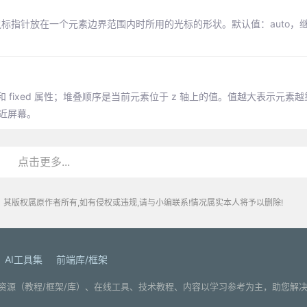
了鼠标指针放在一个元素边界范围内时所用的光标的形状。默认值：auto，继
 absolute 和 fixed 属性；堆叠顺序是当前元素位于 z 轴上的值。值越大表示
靠近屏幕。
点击更多...
其版权属原作者所有,如有侵权或违规,请与小编联系!情况属实本人将予以删除!
AI工具集
前端库/框架
. 分享编程学习资源（教程/框架/库）、在线工具、技术教程、内容以学习参考为主，助