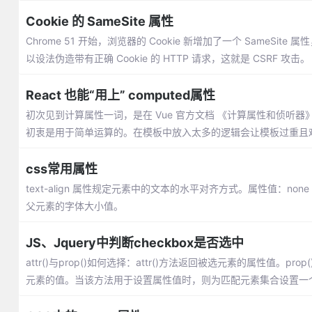
Cookie 的 SameSite 属性
Chrome 51 开始，浏览器的 Cookie 新增加了一个 SameSi
以设法伪造带有正确 Cookie 的 HTTP 请求，这就是 CSRF 攻击。
React 也能“用上” computed属性
初次见到计算属性一词，是在 Vue 官方文档 《计算属性和侦听
初衷是用于简单运算的。在模板中放入太多的逻辑会让模板过重且
css常用属性
text-align 属性规定元素中的文本的水平对齐方式。属性值：none | center
父元素的字体大小值。
JS、Jquery中判断checkbox是否选中
attr()与prop()如何选择：attr()方法返回被选元素的属性
元素的值。当该方法用于设置属性值时，则为匹配元素集合设置一