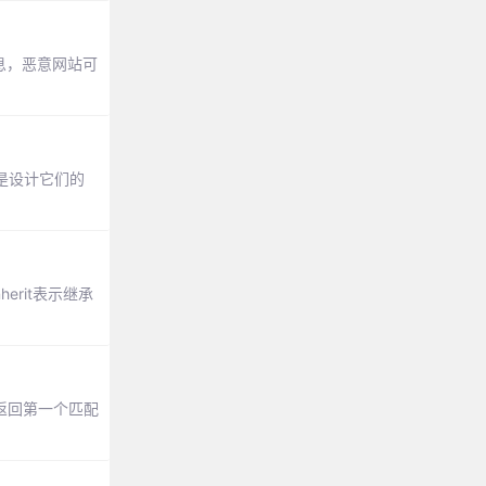
份信息，恶意网站可
是设计它们的
nherit表示继承
则返回第一个匹配