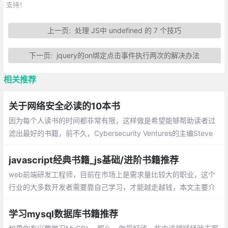
支持！
上一页:
处理 JS中 undefined 的 7 个技巧
下一页:
jquery的on绑定点击事件执行两次的解决办法
相关推荐
关于网络安全必读的10本书
因为每个人读书的时间都非常有限，这样做是希望能够帮助读者过
滤出最好的书籍，前不久，Cybersecurity Ventures的主编Steve
Morgan在发表了一篇文章，里面推荐了十本关于网络安全的好书
javascript经典书籍_js基础/进阶书籍推荐
web前端研发工程师，目前在市场上是需求量比较大的职业，这个
行业的大多数开发者需要靠自己学习，才能越走越钱，本文主要介
绍一些比较好的书籍，目前是想介绍给需要学习js的朋友，和需要
更上一层楼的同行们。
学习mysql数据库书籍推荐