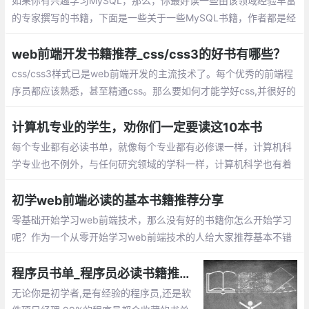
如果你有兴趣学习MySQL，那么，你最好读一些由该领域经验丰富
的专家撰写的书籍，下面是一些关于一些MySQL书籍，作者都是经
验非常丰富的专业人士，如果你打算在2019年学习MySQL，这些
书籍一定是不二之选
web前端开发书籍推荐_css/css3的好书有哪些？
css/css3样式已是web前端开发的主流技术了。每个优秀的前端程
序员都应该熟悉，甚至精通css。那么要如何才能学好css,并很好的
应用到实际开发中，这篇文章就推荐一些关于css相关的书籍给大
家。
计算机专业的学生，劝你们一定要读这10本书
每个专业都有必读书单，就像每个专业都有必修课一样，计算机科
学专业也不例外，与任何研究领域的学科一样，计算机科学也有着
悠久的历史，其发展历程和成果，足以填满一座图书馆。
初学web前端必读的基本书籍推荐分享
零基础开始学习web前端技术，那么没有好的书籍你怎么开始学习
呢？作为一个从零开始学习web前端技术的人给大家推荐基本不错
的书籍，希望对于刚刚想进入web前端的人有一定的帮助，以下就
是给初学web前端最近书籍推荐。
程序员书单_程序员必读书籍推荐,你收藏过几本
无论你是初学者,是有经验的程序员,还是软