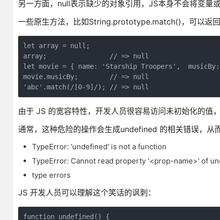
另一方面，null表示缺少的对象引用，JS本身不会将变量或
一些原生方法，比如String.prototype.match()，
let array = null;  

array;                // => null

let movie = { name: 'Starship Troopers',  musicBy: 
movie.musicBy;        // => null

由于 JS 的宽容特性，开发人员很容易访问未初始化的值
通常，这种危险的操作会生成undefined 的相关错误，
TypeError: 'undefined' is not a function
TypeError: Cannot read property '<prop-name>' of un
type errors
JS 开发人员可以理解这个笑话的讽刺：
function undefined() {
