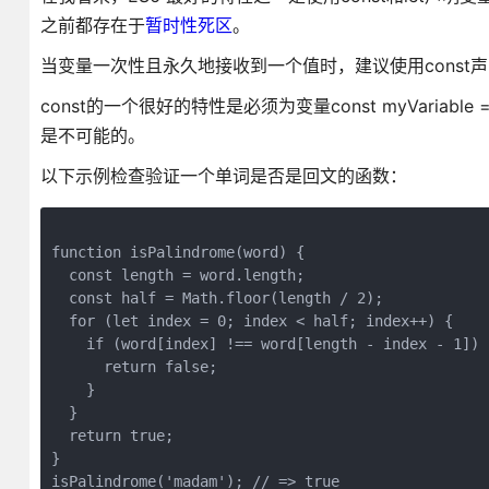
之前都存在于
暂时性死区
。
当变量一次性且永久地接收到一个值时，建议使用const
const的一个很好的特性是必须为变量const myVariable
是不可能的。
以下示例检查验证一个单词是否是回文的函数：
function isPalindrome(word) {

  const length = word.length;

  const half = Math.floor(length / 2);

  for (let index = 0; index < half; index++) {

    if (word[index] !== word[length - index - 1]) {
      return false;

    }

  }

  return true;

}

isPalindrome('madam'); // => true
