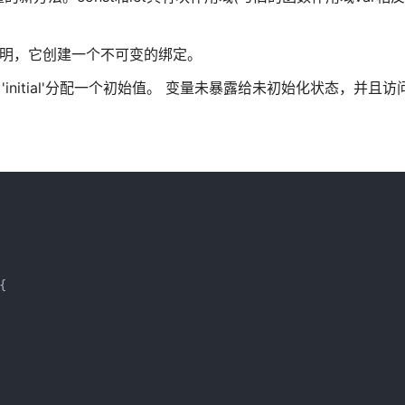
声明，它创建一个不可变的绑定。
 ='initial'分配一个初始值。 变量未暴露给未初始化状态，并且访问u

