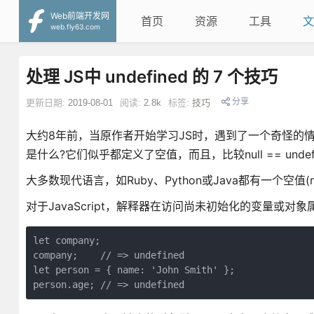
Web前端开发网
首页
资源
工具
文
web.fly63.com
处理 JS中 undefined 的 7 个技巧
分享
更新日期:
2019-08-01
阅读:
2.8k
标签:
技巧
大约8年前，当原作者开始学习JS时，遇到了一个奇怪的情况，
是什么?它们似乎都定义了空值，而且，比较null == undef
大多数现代语言，如Ruby、Python或Java都有一个空值(
对于JavaScript，解释器在访问尚未初始化的变量或对象属
let company;

company;    // => undefined

let person = { name: 'John Smith' };
