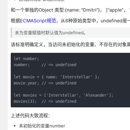
和一个单独的Object 类型:{name: "Dmitri"}， ["apple"， 
根据
ECMAScript规范
，从6种原始类型中，undefined
未为变量赋值时默认值为undefined。
该标准明确定义，当访问未初始化的变量、不存在的对象属性、
let number;

number;     // => undefined

let movie = { name: 'Interstellar' };

movie.year; // => undefined

let movies = ['Interstellar', 'Alexander'];

上述代码大致流程：
未初始化的变量number