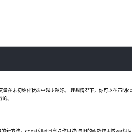
未初始化状态中越少越好。 理想情况下，你可以在声明const 
可行的。
量的新方法。const和let具有块作用域(与旧的函数作用域var相