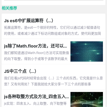
相关推荐
Js es6中扩展运算符（...）
拓展运算符，是es6一个很好的特性，它们可以通过减少赋值语句
的使用，或者减少通过下标访问数组或对象的方式，使代码更加简
洁优雅，可读性更佳。下面我将列出拓展运算符的主要应用场景，
以及相关知识。
js除了Math.floor方法，还可以通过位运算|，>>实现向下取整
我们都知道通过Math.floor()方法可实现数值
的向下取整，得到小于或等于该数字的最大
整数。除了Math.floor方法，还可以使用位
运算|，>>来实现向下取整哦
JS中三个点（...）
我们在看js代码时经常会出现（...）三个点的东西，它究竟是什么意
思？又有何用处？下面我就给大家分享一下三个点的那些事
js各种取整方式及方法_四舍五入、向上取整、向下取整
js实现：四舍五入、向上取整、向下取整等