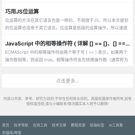
舍五入的规则与数学中的规则不同，使用的是银行家舍入规则
巧用JS位运算
位运算的方法在其它语言也是一样的，不局限于JS，所以本文提到
的位运算也适用于其它语言。位运算是低级的运算操作，所以速度
往往也是最快的
JavaScript 中的相等操作符 ( 详解 [] == []、[] == ![]、{} == !{} )
ECMAScript 中的相等操作符由两个等于号 ( == ) 表示，如果两个
操作数相等，则返回 true。相等操作符会先转换操作数（通常称为
强制转型），然后比较它们的相等性。
点击更多...
内容以共享、参考、研究为目的,不存在任何商业目的。其版权属原作者所有,如有
侵权或违规,请与小编联系!情况属实本人将予以删除!
首页
技术导航
在线工具
技术文章
教程资源
前端标签
AI工具集
前端库/框架