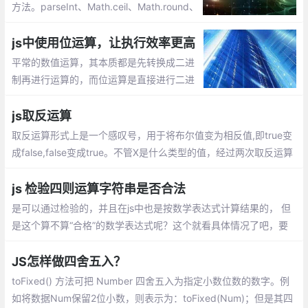
方法。parseInt、Math.ceil、Math.round、
Math.floor、toFixed等的使用
js中使用位运算，让执行效率更高
平常的数值运算，其本质都是先转换成二进
制再进行运算的，而位运算是直接进行二进
制运算，所以原则上位运算的执行效率是比
较高的，由于位运算的博大精深，下面通过
js取反运算
一些在js中使用位运算的实例
取反运算形式上是一个感叹号，用于将布尔值变为相反值,即true变
成false,false变成true。不管X是什么类型的值，经过两次取反运算
后，变成了与Boolean函数结果相同的布尔值。所以，两次取反就
是将一个值转成布尔值的简便写法。
js 检验四则运算字符串是否合法
是可以通过检验的，并且在js中也是按数学表达式计算结果的， 但
是这个算不算“合格”的数学表达式呢？这个就看具体情况了吧，要
规避也比较简单
JS怎样做四舍五入？
toFixed() 方法可把 Number 四舍五入为指定小数位数的数字。例
如将数据Num保留2位小数，则表示为：toFixed(Num)；但是其四