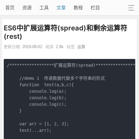
首页
资源
工具
文章
教程
栏目
ES6中扩展运算符(spread)和剩余运算符
(rest)
更新日期:
2019-08-02
阅读:
2.8k
标签:
运算
/******************扩展运算符(spread)******************
     //demo 1  传递数据代替多个字符串的形式

     function  test(a,b,c){

         console.log(a);

         console.log(b);

         console.log(c);

     }

     var arr = [1, 2, 3];

     test(...arr);
