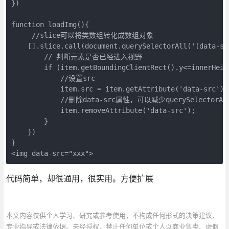
})

function loadImg(){

     //slice可以将类数组转化成数组对象

    [].slice.call(document.querySelectorAll('[data-sr
        // 判断元素是否已经进入视野

        if (item.getBoundingClientRect().y<=innerHeigh
            //设置src

            item.src = item.getAttribute('data-src');

            //删除data-src属性，可以减少querySelectorA
            item.removeAttribute('data-src');

        }

    })

}

<img data-src="xxx">
代码简单，却很通用，很实用。方便扩展
本文内容仅供个人学习、研究或参考使用，不构成任何形式的决策建议、
专业指导或法律依据。未经授权，禁止任何单位或个人以商业售卖、虚假