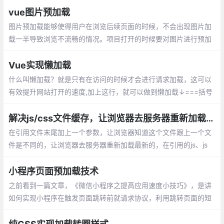
vue图片预加载
图片预加载能够使得用户在浏览后续页面的时候，不会出现图片加
载一半导致浏览不流畅的情况。项目打开的时候要对图片进行预加
载，在App.vue里面的beforeCreate添加预加载程序
Vue实现懒加载
什么叫懒加载？就是只有在访问的时候才会进行请求加载，这可以
有效提升网站打开的速度,加上这行，就可以做到懒加载↓===括号
里的路径改成组件的路径，然后就不需要在上面import了
解决js/css文件缓存，让浏览器去服务器重新加载最新js/css
在引用文件末尾加上一个参数，让浏览器知道这个文件跟上一个文
件是不同的，让浏览器去服务器重新加载最新的，在引用的js、js
p、css、html等文件的地址后面加上参数的作用：
小程序页面预加载技术
之前看到一篇文章，《微信小程序之提高应用速度小技巧》，是讲
如何实现小程序在触发页面跳转前就请求协议，利用跳转页面的短
短200~300ms的时间，获取到数据并渲染到页面上，实现数据在
小程序页面中预加载。这种技术