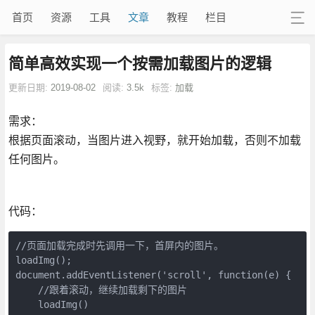
首页
资源
工具
文章
教程
栏目
简单高效实现一个按需加载图片的逻辑
更新日期:
2019-08-02
阅读:
3.5k
标签:
加载
需求：
根据页面滚动，当图片进入视野，就开始加载，否则不加载
任何图片。
代码：
//页面加载完成时先调用一下，首屏内的图片。

loadImg();

document.addEventListener('scroll', function(e) {

    //跟着滚动，继续加载剩下的图片

    loadImg()
