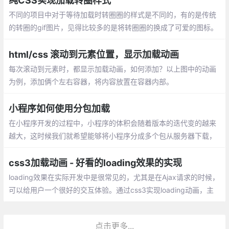
纯CSS实现加载转圈样式
不同的项目中对于等待加载时转圈圈的样式是不同的，有的是传统
的转圈的gif图片，见得比较多的是将转圈圈的换成了可爱的图标。
有时候项目中加入等待加载的图片会很违和，不符合美观，所以需
要用CSS做一个。
html/css 滚动到元素位置，显示加载动画
每次滚动到元素时，都显示加载动画，如何添加？以上图中的动画
为例，添加俩个左右容器，将内容放置在容器内部。
小程序如何使用分包加载
在小程序开发的过程中，小程序的体积会随着版本的迭代变的越来
越大，这时候我们就希望能够将小程序分成多个包从服务器下载，
这样既可以加快首屏的渲染也便于后续按需加载的实现
css3加载动画 - 好看的loading效果的实现
loading效果在实际开发中是很常见的，尤其是在Ajax请求的时候，
可以给用户一个很好的交互体验。通过css3实现loading动画，主
要用到的属性：
点击更多...