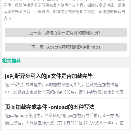
宣传、侵权传播等非学习研究目的使用本文内容。如需分享或转载，请保
留原文来源信息，不得篡改、删减内容或侵犯相关权益。感谢您的理解与
支持！
上一页:
如何招聘一名优秀的前端人员？
下一页:
Apache环境强制跳转到https
相关推荐
js判断异步引入的js文件是否加载完毕
在正常的加载过程中，js的加载都是同步的，也就是在加载过程
中，浏览器会阻塞接下来的内容的加载。这时候我们就要用到动态
加载，动态加载是异步的，如果我们在后边要用到这个动态加载的j
s文件里的东西
页面加载完成事件 -onload的五种写法
在js和jquery使用中，经常使用到页面加载完成后执行某一方法。
通过整理，大概是五种方式（其中有的只是书写方式不一样）。使
用jQuery的$(function){};document加载完成后就执行方法。