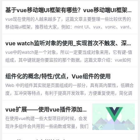
基于vue移动端UI框架有哪些？vue移动端UI框架总汇
vue现在使用的人越来越多了，这篇文章主要整理一些比较优秀的
移动端ui框架，推荐给大家，例如：mint UI、vux、vonic、vant、
cube-ui、Muse-ui、Vue-Carbon、YDUI等
vue watch监听对象的使用_实现首次不触发、深度监听
vue中的watch是一个对象，所以一定要当成对象来用，它有键-值
组成，其中键就是你要监控的那个数据。这篇文章介绍：vue如何
实现首次不触发watch，vue如何实现数据的深度监听？
组件化的概念/特性/优点，Vue组件的使用
Web 中的组件其实就是页面组成的一部分，具有高内聚性，低耦合
度，互冲突等特点，有利于提高开发效率，方便重复使用，简化调
试步骤等。vue 中的组件是一个自定义标签形式，扩展原生的html
元素，封装可重用的代码。
vue扩展——使用vue插件添加全局方法属性
在使用vue构建一些大型项目的时候，会发
现许多组件会共用到一些函数或常量，我们
需要把它提取出来，每次需要的时候调用一