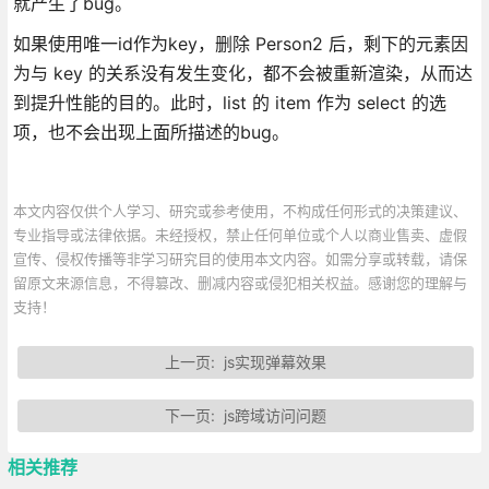
就产生了bug。
如果使用唯一id作为key，删除 Person2 后，剩下的元素因
为与 key 的关系没有发生变化，都不会被重新渲染，从而达
到提升性能的目的。此时，list 的 item 作为 select 的选
项，也不会出现上面所描述的bug。
本文内容仅供个人学习、研究或参考使用，不构成任何形式的决策建议、
专业指导或法律依据。未经授权，禁止任何单位或个人以商业售卖、虚假
宣传、侵权传播等非学习研究目的使用本文内容。如需分享或转载，请保
留原文来源信息，不得篡改、删减内容或侵犯相关权益。感谢您的理解与
支持！
上一页:
js实现弹幕效果
下一页:
js跨域访问问题
相关推荐