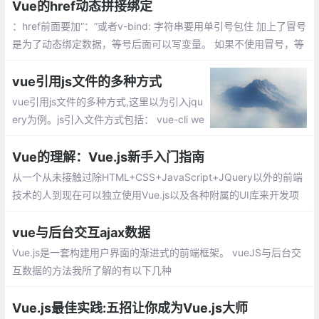
次就可以了，避免每个组件都重新写再一篇
Vue的href动态拼接绑定
的麻烦。
：href前面要加“：”或者v-bind: 字符串要用单引号包住 加上了冒号
是为了动态绑定数据，等号后面可以写变量。 如果不使用冒号，等
号后面就可以写字符串等原始类型数据。这是就无法进行动态绑定
数据了
vue引用js文件的多种方式
vue引用js文件的多种方式,这里以为引入jqu
ery为例。js引入文件方式包括： vue-cli we
bpack全局引入jquery、vue组件引用外部js
的方法、单vue页面引用内部js方法
Vue的理解：Vue.js新手入门指南
从一个从未接触过除HTML+CSS+JavaScript+JQuery以外的前端
技术的人到现在可以独立使用Vue.js以及各种附属的UI库来开发项
目，我总结了一些知识和经验想与大家分享。
vue与后台交互ajax数据
Vue.js是一套构建用户界面的渐进式的前端框架。 vueJS与后台交
互数据的方法我所了解的有以下几种
Vue.js最佳实践:五招让你成为Vue.js大师