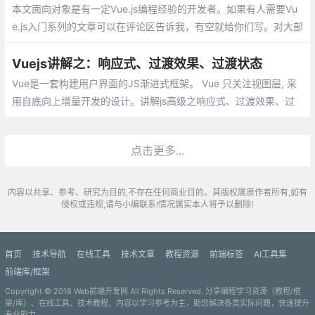
本文面向对象是有一定Vue.js编程经验的开发者。如果有人需要Vu
e.js入门系列的文章可以在评论区告诉我，有空就给你们写。对大部
分人来说，掌握Vue.js基本的几个API后就已经能够正常地开发前端
网站
Vuejs讲解之：响应式、过渡效果、过渡状态
Vue是一套构建用户界面的JS渐进式框架。 Vue 只关注视图层, 采
用自底向上增量开发的设计。讲解js高级之响应式、过渡效果、过
渡状态。
点击更多...
内容以共享、参考、研究为目的,不存在任何商业目的。其版权属原作者所有,如有
侵权或违规,请与小编联系!情况属实本人将予以删除!
首页
技术导航
在线工具
技术文章
教程资源
前端标签
AI工具集
前端库/框架