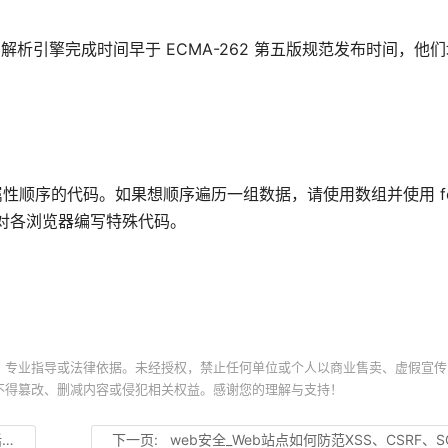
JavaScript 解析引擎完成时间早于 ECMA-262 第五版规范发布时间，
象属性顺序的代码。如果想顺序遍历一组数据，请使用数组并使用 fo
对各浏览器编写特殊代码。
、专业指导或法律依据。未经授权，禁止任何单位或个人以商业售卖、虚假宣传
不得篡改、删减内容或侵犯相关权益。感谢您的理解与支持！
释
下一页:
web安全_Web站点如何防范XSS、CSRF、SQL