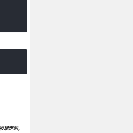
被规定的
。