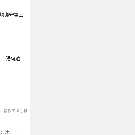
他们均遵守第三
r 语句遍
、侵权传播等非
注入攻击