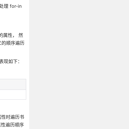
for-in
数的属性， 然
义的顺序遍历
中表现如下：
对象属性时遍历书
范，属性遍历顺序