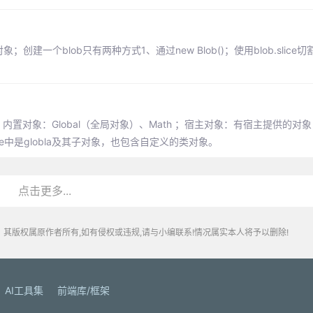
建一个blob只有两种方式1、通过new Blob()；使用blob.slice
ject；内置对象：Global（全局对象）、Math ；宿主对象：有宿主提供的
de中是globla及其子对象，也包含自定义的类对象。
点击更多...
其版权属原作者所有,如有侵权或违规,请与小编联系!情况属实本人将予以删除!
AI工具集
前端库/框架