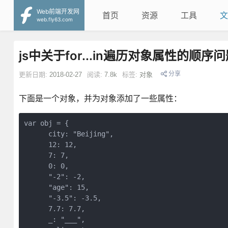
Web前端开发网
首页
资源
工具
文
web.fly63.com
js中关于for...in遍历对象属性的顺序
分享
更新日期:
2018-02-27
阅读:
7.8k
标签:
对象
下面是一个对象，并为对象添加了一些属性：
var obj = {

      city: "Beijing",

      12: 12,

      7: 7,

      0: 0,

      "-2": -2,

      "age": 15,

      "-3.5": -3.5,

      7.7: 7.7,

      _: "___",
