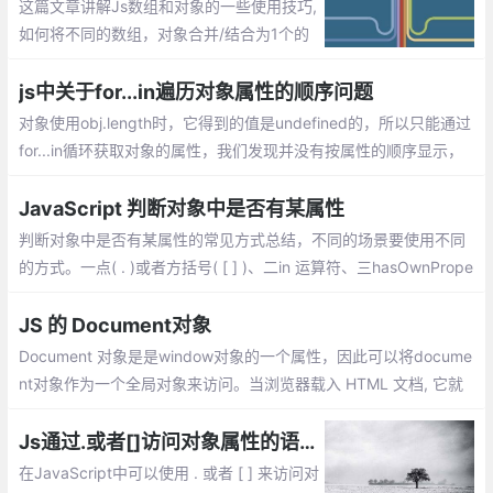
这篇文章讲解Js数组和对象的一些使用技巧,
如何将不同的数组，对象合并/结合为1个的
方法
js中关于for...in遍历对象属性的顺序问题
对象使用obj.length时，它得到的值是undefined的，所以只能通过
for...in循环获取对象的属性，我们发现并没有按属性的顺序显示，
而且顺序在各个浏览器下显示也不同。 这是为什么呢？
JavaScript 判断对象中是否有某属性
判断对象中是否有某属性的常见方式总结，不同的场景要使用不同
的方式。一点( . )或者方括号( [ ] )、二in 运算符、三hasOwnPrope
rty()。三种方式各有优缺点，不同的场景使用不同的方式，有时还
需要结合使用
JS 的 Document对象
Document 对象是是window对象的一个属性，因此可以将docume
nt对象作为一个全局对象来访问。当浏览器载入 HTML 文档, 它就
会成为 Document 对象。Document对象的 属性和方法
Js通过.或者[]访问对象属性的语法、性能等区别
在JavaScript中可以使用 . 或者 [ ] 来访问对