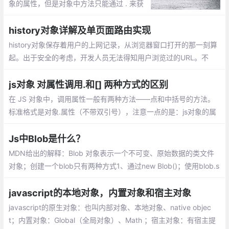
象的属性，但是对象中方法只能通过 . 来获
取；使用.运算符来存取对象的属性的值。或
者使用[]作为一个关联数组来存取对象的属
history对象详解及单页面路由实现
性。但是这两种方式有什么区别了？
history对象保存着用户的上网记录，从浏览器窗口打开的那一刻算
起。出于安全的考虑，开发人员无法得知用户浏览过的URL。不
过，借由用户访问过的页面列表，同样可以在不知道实际URL的情
况下实现后退与前进
js对象 对属性调用.和[] 两种方式的区别
在 JS 对象中，调用属性一般有两种方法——点和中括号的方法。
标准格式是对象.属性（不带双引号），注意一点的是：js对象的属
性,key标准是不用加引号的，加也可以，特别的情况必须加，如果k
ey数字啊，表达式啊等等
Js中Blob是什么？
MDN给出的解释：Blob 对象表示一个不可变、原始数据的类文件
对象；创建一个blob只有两种方式1、通过new Blob()；使用blob.s
lice切割，创建一个新的blob对象；读取blob唯一方式，使用fileRe
ader
javascript的本地对象，内置对象和宿主对象
javascript的原生对象：也叫内部对象、本地对象、native objec
t；内置对象：Global（全局对象）、Math ；宿主对象：有宿主提