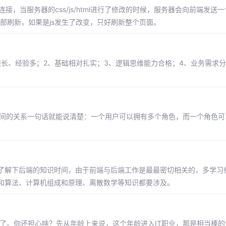
连接，当服务器的css/js/html进行了修改的时候，服务器会向前端发送
，局部刷新，如果是js发生了改变，只好刷新整个页面。
长、经验多；2、基础相对扎实；3、逻辑思维能力合格；4、业务需求
之间的关系一句话就能说清楚：一个用户可以拥有多个角色，而一个角色
了解下后端的知识时间，由于前端与后端工作是最最密切相关的，多学习
和算法、计算机组成和原理、离散数学等知识都要涉及。
程了。你还担心啥？先从年龄上来说，这个年龄进入IT职业，那是相当棒