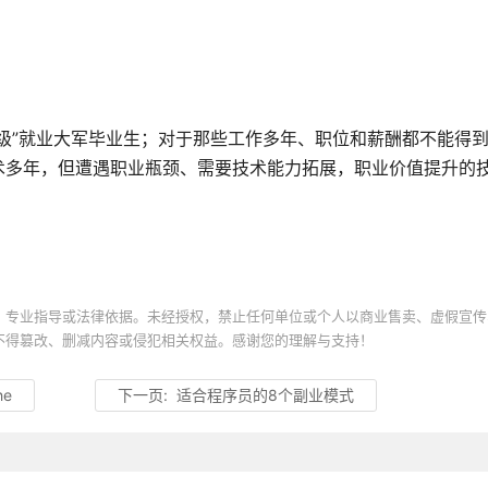
级”就业大军毕业生；对于那些工作多年、职位和薪酬都不能得
术多年，但遭遇职业瓶颈、需要技术能力拓展，职业价值提升的
、专业指导或法律依据。未经授权，禁止任何单位或个人以商业售卖、虚假宣传
不得篡改、删减内容或侵犯相关权益。感谢您的理解与支持！
he
下一页:
适合程序员的8个副业模式