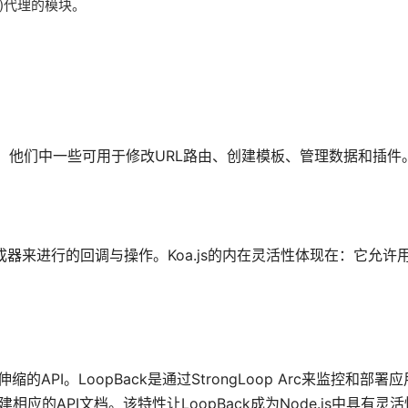
工具)代理的模块。
和工具。他们中一些可用于修改URL路由、创建模板、管理数据和插件
S6生成器来进行的回调与操作。Koa.js的内在灵活性体现在：它允许
伸缩的API。LoopBack是通过StrongLoop Arc来监控和部
建相应的API文档。该特性让LoopBack成为Node.js中具有灵