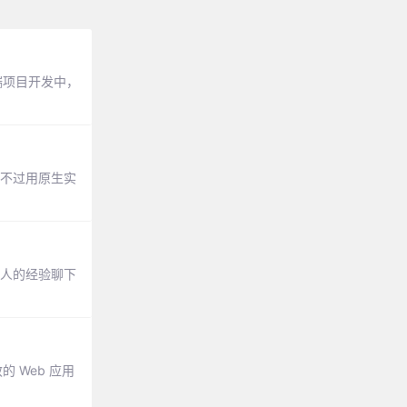
端项目开发中，
只不过用原生实
个人的经验聊下
的 Web 应用