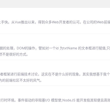
，上手快。从Vue推出以来，得到众多Web开发者的认可。在公司的Web前
处理，DOM的操作，譬如对一个id 为txtName 的文本框进行赋值,
然不是很好的方式。
绕这些库或者框架进行前端技术讨论，这实在不是什么好的现象。其实我想基于我
为的前端社区不太好的风气。
源、跨平台运行时环境。事件驱动的非阻塞I/O 模型使,NodeJS 能开发极其轻便且高效