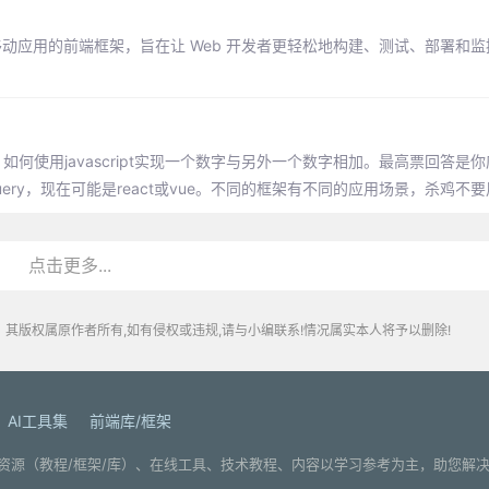
混合移动应用的前端框架，旨在让 Web 开发者更轻松地构建、测试、部署和
，如何使用javascript实现一个数字与另外一个数字相加。最高票回答是你应
uery，现在可能是react或vue。不同的框架有不同的应用场景，杀鸡不
点击更多...
其版权属原作者所有,如有侵权或违规,请与小编联系!情况属实本人将予以删除!
AI工具集
前端库/框架
. 分享编程学习资源（教程/框架/库）、在线工具、技术教程、内容以学习参考为主，助