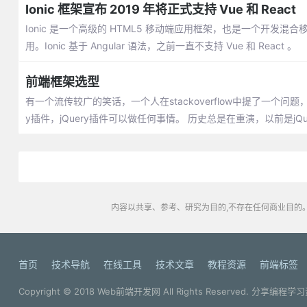
Ionic 框架宣布 2019 年将正式支持 Vue 和 React
Ionic 是一个高级的 HTML5 移动端应用框架，也是一个开发
用。Ionic 基于 Angular 语法，之前一直不支持 Vue 和 React 。
前端框架选型
有一个流传较广的笑话，一个人在stackoverflow中提了一个问题
y插件，jQuery插件可以做任何事情。 历史总是在重演，以前是jQ
内容以共享、参考、研究为目的,不存在任何商业目的。
首页
技术导航
在线工具
技术文章
教程资源
前端标签
Copyright © 2018
Web前端开发网
All Rights Reserved