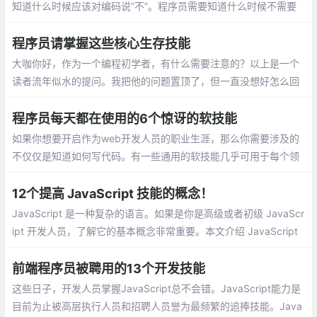
知道什么时候应该对编码说“不”。程序员需要知道什么时候不需要
编码，并从项目中删除所有不必要的代码，这将让工作变得更容
易，并使软件寿命更持久
程序员请掌握这些核心生存技能
大咖你好，作为一个编程初学者，有什么需要注意的？以上是一个
读者流年似水的提问。我把他的问题置顶了，但一直没想好怎么回
答，因为问题太过笼统了。后来，他也可能意识到了这一点，就又
给我发了一条微信：
程序员每天都在使用的6个惊讶的软技能
如果你想要开启作为web开发人员的职业生涯，那么你需要涉及的
不仅仅是知道如何写代码。有一些通用的软技能几乎可用于每个领
域——包括技术行业。
12个提高 JavaScript 技能的概念！
JavaScript 是一种复杂的语言。如果是你是高级或者初级 JavaScr
ipt 开发人员，了解它的基本概念非常重要。本文介绍 JavaScript
至关重要的12个概念
前端程序员被聘用的13个开发技能
这些日子，开发人员掌握JavaScript总不会错。JavaScript能力是
目前为止被高层执行人员和招聘人员誉为最频繁的追捧技能。Java