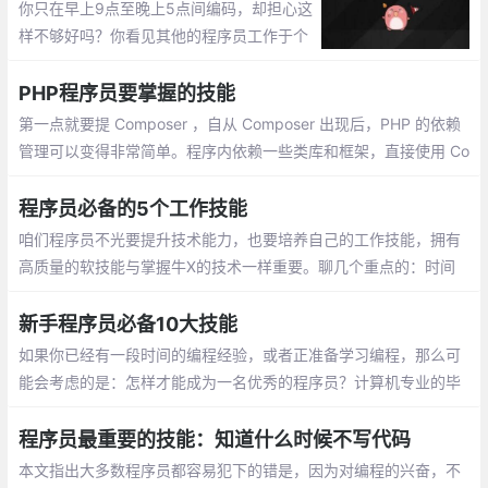
你只在早上9点至晚上5点间编码，却担心这
样不够好吗？你看见其他的程序员工作于个
人项目或开源项目，参与编程马拉松，并花
费所有的业余时间编写软件了吗？你可能会
PHP程序员要掌握的技能
认为只在自己的工作时间编码
第一点就要提 Composer ，自从 Composer 出现后，PHP 的依赖
管理可以变得非常简单。程序内依赖一些类库和框架，直接使用 Co
mposer 引入即可，通过使用 composer update 安装依赖的包
程序员必备的5个工作技能
咱们程序员不光要提升技术能力，也要培养自己的工作技能，拥有
高质量的软技能与掌握牛X的技术一样重要。聊几个重点的：时间
管理任务分解、偷懒、知道什么时候休息
新手程序员必备10大技能
如果你已经有一段时间的编程经验，或者正准备学习编程，那么可
能会考虑的是：怎样才能成为一名优秀的程序员？计算机专业的毕
业生如何为软件开发和编程职业生涯做准备？职场对于初级开发人
员有哪些期望？
程序员最重要的技能：知道什么时候不写代码
本文指出大多数程序员都容易犯下的错是，因为对编程的兴奋，不