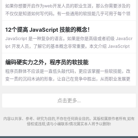
如果你想要开启作为web开发人员的职业生涯，那么你需要涉及的
不仅仅是知道如何写代码。有一些通用的软技能几乎可用于每个领
域——包括技术行业。
12个提高 JavaScript 技能的概念！
JavaScript 是一种复杂的语言。如果是你是高级或者初级 JavaScr
ipt 开发人员，了解它的基本概念非常重要。本文介绍 JavaScript
至关重要的12个概念
编码硬实力之外，程序员的软技能
程序员群体不应该是一直低头敲代码，更应该掌握一些软技能，改
变一贯的沉闷木讷的形象，让自己在竞争中胜出，从而职业发展更
顺利。在此总结整理了几个常用软技能点供大家参考~
点击更多...
内容以共享、参考、研究为目的,不存在任何商业目的。其版权属原作者所有,如有
侵权或违规,请与小编联系!情况属实本人将予以删除!