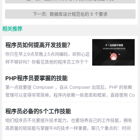
下一页:
数据库设计规范化的 5 个要求
相关推荐
程序员如何提高开发技能？
你只在早上9点至晚上5点间编码，却担心这
样不够好吗？你看见其他的程序员工作于个
人项目或开源项目，参与编程马拉松，并花
费所有的业余时间编写软件了吗？你可能会
PHP程序员要掌握的技能
认为只在自己的工作时间编码
第一点就要提 Composer ，自从 Composer 出现后，PHP 的依赖
管理可以变得非常简单。程序内依赖一些类库和框架，直接使用 Co
mposer 引入即可，通过使用 composer update 安装依赖的包
程序员必备的5个工作技能
咱们程序员不光要提升技术能力，也要培养自己的工作技能，拥有
高质量的软技能与掌握牛X的技术一样重要。聊几个重点的：时间
管理任务分解、偷懒、知道什么时候休息