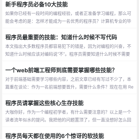
新手程序员必备10大技能
如果你已经有一段时间的编程经验，或者正准备学习编程，那么可
能会考虑的是：怎样才能成为一名优秀的程序员？计算机专业的毕
业生如何为软件开发和编程职业生涯做准备？职场对于初级开发人
员有哪些期望？
程序员最重要的技能：知道什么时候不写代码
本文指出大多数程序员都容易犯下的错是，因为对编程的兴奋，不
知道什么时候应该对编码说“不”。程序员需要知道什么时候不需要
编码，并从项目中删除所有不必要的代码，这将让工作变得更容
易，并使软件寿命更持久
一个web前端工程师到底需要掌握哪些技能？
对于前端基础需要学习哪些内容，之前文章已经有写过不少了，本
篇重在谈论：作为一名前端想要晋升，需要什么条件？现在在用 Re
act，要不要也学学 Vue？有必要学习 Node.js/Flutter/ 函数式吗？
程序员请掌握这些核心生存技能
大咖你好，作为一个编程初学者，有什么需要注意的？以上是一个
读者流年似水的提问。我把他的问题置顶了，但一直没想好怎么回
答，因为问题太过笼统了。后来，他也可能意识到了这一点，就又
给我发了一条微信：
程序员每天都在使用的6个惊讶的软技能