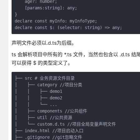
    age?: number;

    [params:string]: any;

}

declare const myInfo: myInfoType;

declare const $: (selector: string) => any;
声明文件必须以.d.ts为后缀。
ts 会解析项目中所有的 *.ts 文件，当然也包含以 .d.ts 结
可以获得 $ 的类型定义了。
├── src # 业务资源文件目录

│    ├── category //项目分类

│    │    ├── demo1

│    │    ├── demo2

│    │    └── ...

│    ├── components //公共组件

│    ├── util //公共资源

│    └── custom.d.ts //项目全局变量声明文件

├── index.html //项目启动入口

├── .gitignore //git忽略文件
