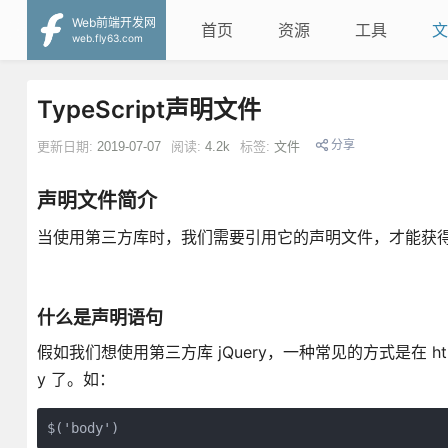
Web前端开发网
首页
资源
工具
文
web.fly63.com
TypeScript声明文件
分享
更新日期:
2019-07-07
阅读:
4.2k
标签:
文件
声明文件简介
当使用第三方库时，我们需要引用它的声明文件，才能获
什么是声明语句
假如我们想使用第三方库 jQuery，一种常见的方式是在 html 
y 了。如：
$('body')