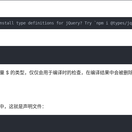
nstall type definitions for jQuery? Try `npm i @types/jq
全局变量 $ 的类型，仅仅会用于编译时的检查，在编译结果中会被删
s）中，这就是声明文件：