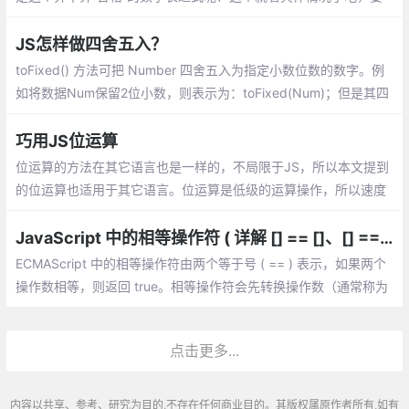
规避也比较简单
JS怎样做四舍五入？
toFixed() 方法可把 Number 四舍五入为指定小数位数的数字。例
如将数据Num保留2位小数，则表示为：toFixed(Num)；但是其四
舍五入的规则与数学中的规则不同，使用的是银行家舍入规则
巧用JS位运算
位运算的方法在其它语言也是一样的，不局限于JS，所以本文提到
的位运算也适用于其它语言。位运算是低级的运算操作，所以速度
往往也是最快的
JavaScript 中的相等操作符 ( 详解 [] == []、[] == ![]、{} == !{} )
ECMAScript 中的相等操作符由两个等于号 ( == ) 表示，如果两个
操作数相等，则返回 true。相等操作符会先转换操作数（通常称为
强制转型），然后比较它们的相等性。
点击更多...
内容以共享、参考、研究为目的,不存在任何商业目的。其版权属原作者所有,如有