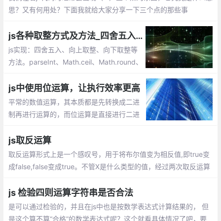
思？又有何用处？下面我就给大家分享一下三个点的那些事
js各种取整方式及方法_四舍五入、向上取整、向下取整
js实现：四舍五入、向上取整、向下取整等
方法。parseInt、Math.ceil、Math.round、
Math.floor、toFixed等的使用
js中使用位运算，让执行效率更高
平常的数值运算，其本质都是先转换成二进
制再进行运算的，而位运算是直接进行二进
制运算，所以原则上位运算的执行效率是比
较高的，由于位运算的博大精深，下面通过
js取反运算
一些在js中使用位运算的实例
取反运算形式上是一个感叹号，用于将布尔值变为相反值,即true变
成false,false变成true。不管X是什么类型的值，经过两次取反运算
后，变成了与Boolean函数结果相同的布尔值。所以，两次取反就
是将一个值转成布尔值的简便写法。
js 检验四则运算字符串是否合法
是可以通过检验的，并且在js中也是按数学表达式计算结果的， 但
是这个算不算“合格”的数学表达式呢？这个就看具体情况了吧，要