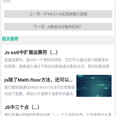
支持！
上一页:
HTML5+Js实现拼图小游戏
下一页:
js数组与对象的区别？
相关推荐
Js es6中扩展运算符（...）
拓展运算符，是es6一个很好的特性，它们可以通过减少赋值语句
的使用，或者减少通过下标访问数组或对象的方式，使代码更加简
洁优雅，可读性更佳。下面我将列出拓展运算符的主要应用场景，
以及相关知识。
js除了Math.floor方法，还可以通过位运算|，>>实现向下取整
我们都知道通过Math.floor()方法可实现数值
的向下取整，得到小于或等于该数字的最大
整数。除了Math.floor方法，还可以使用位
运算|，>>来实现向下取整哦
JS中三个点（...）
我们在看js代码时经常会出现（...）三个点的东西，它究竟是什么意