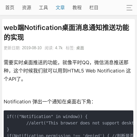
首页
资源
工具
文章
教程
栏目
web端Notification桌面消息通知推送功能
的实现
更新日期:
2019-08-10
阅读:
4.7k
标签:
桌面
需要实时桌面推送的功能，就像平时QQ，微信消息推送那
种，这个时候我们就可以用到HTML5 Web Notification 这
个API了。
Notification 弹出一个通知在桌面右下角：
if(!("Notification" in window)) {

	//alert("This browser does not support desktop notification");

}

if(Notification.permission !== 'denied') { //