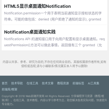
HTML5显示桌面通知Notification
Notification.permission一个用于表明当前通知显示授权状态的字
符串。可能的值包括：denied (用户拒绝了通知的显示), granted
(用户允许了通知的显示), 或 default (因为不知道用户的选择，所以
浏览器的行为与 denied 时相同)。
Notification桌面通知实践
Notifications API 的通知接口用于向用户配置和显示桌面通知。req
uestPermission()方法可以做此事情，返回值有三个 granted（允
许）， denied（拒绝） 或者 default（默认）。
内容以共享、参考、研究为目的,不存在任何商业目的。其版权属原作者所有,如有
侵权或违规,请与小编联系!情况属实本人将予以删除!
首页
技术导航
在线工具
技术文章
教程资源
前端标签
AI工具集
前端库/框架