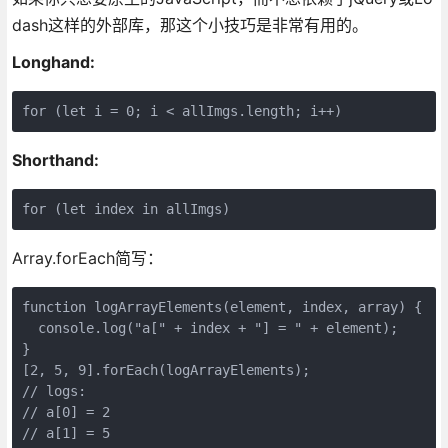
dash这样的外部库，那这个小技巧是非常有用的。
Longhand:
for (let i = 0; i < allImgs.length; i++)
Shorthand:
for (let index in allImgs)
Array.forEach简写：
function logArrayElements(element, index, array) {

  console.log("a[" + index + "] = " + element);

}

[2, 5, 9].forEach(logArrayElements);

// logs:

// a[0] = 2

// a[1] = 5
