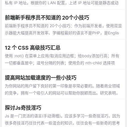
私有 IP 地址。根据你的 LAN 配置，上述 IP 地址可能是静态或动
态的。公共的 IP 地址是你的 Internet 服务提供商（ISP）为你分配
的公共/外部 IP 地址。
前端新手程序员不知道的 20个小技巧
前端新手程序员不知道的 20个小技巧：作为前端开发者，使用双显
示器能大幅提高开发效率、学编程最好的语言不是PHP，是Englis
h、东西交付之前偷偷测试一遍、问别人之前最好先自己百度，goo
gle一下、把觉得不靠谱的需求放到最后做，很可能到时候需求就变
12 个 CSS 高级技巧汇总
了...
使用 :not() 在菜单上应用/取消应用边框；给body添加行高；所有
一切都垂直居中；逗号分隔的列表；使用负的 nth-child 选择项
目；对图标使用SVG；优化显示文本；对纯CSS滑块使用 max-hei
ght；继承 box-sizing
提高网站加载速度的一些小技巧
为你网站的用户留下良好的第一印象是非常必要的。随着商业领域
的竞争，拥有一个吸引人的网站可以帮助你脱颖而出。研究表明，
如果加载时间超过3秒，会有 40％ 的用户放弃访问你的网站
探讨Js奇技淫巧
Js 是一门灵活的语言(手动滑稽)。应该多学习一些奇技淫巧，因为
很多奇技淫巧往往代表一些混合的知识，往往会有一些新奇的思考