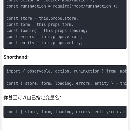
const runInAction = require('mobx/runInAction');

const store = this.props.store;

const form = this.props.form;

const loading = this.props.loading;

const errors = this.props.errors;

const entity = this.props.entity;
Shorthand:
import { observable, action, runInAction } from 'mobx'
const { store, form, loading, errors, entity } = this
你甚至可以自己指定变量名：
const { store, form, loading, errors, entity:contact 