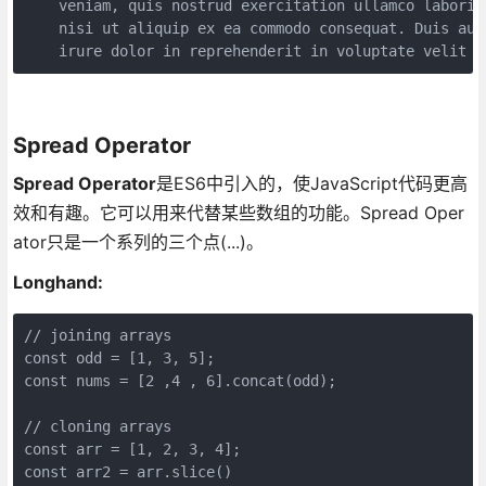
    veniam, quis nostrud exercitation ullamco laboris

    nisi ut aliquip ex ea commodo consequat. Duis aute
    irure dolor in reprehenderit in voluptate velit e
Spread Operator
Spread Operator
是ES6中引入的，使JavaScript代码更高
效和有趣。它可以用来代替某些数组的功能。Spread Oper
ator只是一个系列的三个点(...)。
Longhand:
// joining arrays

const odd = [1, 3, 5];

const nums = [2 ,4 , 6].concat(odd);

// cloning arrays

const arr = [1, 2, 3, 4];

const arr2 = arr.slice()