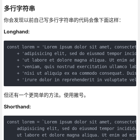
多行字符串
你会发现以前自己写多行字符串的代码会像下面这样：
Longhand:
const lorem = 'Lorem ipsum dolor sit amet, consectetur
    + 'adipisicing elit, sed do eiusmod tempor incidid
    + 'ut labore et dolore magna aliqua. Ut enim ad mi
    + 'veniam, quis nostrud exercitation ullamco labor
    + 'nisi ut aliquip ex ea commodo consequat. Duis a
    + 'irure dolor in reprehenderit in voluptate veli
但还有一个更简单的方法。使用撇号。
Shorthand:
const lorem = `Lorem ipsum dolor sit amet, consectetur
    adipisicing elit, sed do eiusmod tempor incididunt
    ut labore et dolore magna aliqua. Ut enim ad minim