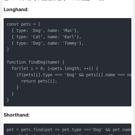
Longhand:
const pets = [

  { type: 'Dog', name: 'Max'},

  { type: 'Cat', name: 'Karl'},

  { type: 'Dog', name: 'Tommy'},

]

function findDog(name) {

  for(let i = 0; i<pets.length; ++i) {

    if(pets[i].type === 'Dog' && pets[i].name === name
      return pets[i];

    }

  }

Shorthand:
pet = pets.find(pet => pet.type ==='Dog' && pet.name =