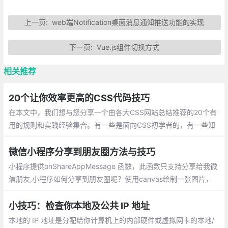
上一页:
web端Notification桌面消息通知推送功能的实现
下一页:
Vue.js组件切换方式
相关推荐
20个让你效率更高的CSS代码技巧
在本文中，我们想与您分享一个由各大CSS网站总结推荐的20个有
用的规则和实践经验集合。有一些是面向CSS初学者的，有一些知
识点是进阶型的。希望每个人通过这篇文章都能学到对自己有用的
知识
微信小程序分享到朋友圈方法与技巧
小程序提供onShareAppMessage 函数，此函数只支持分享给我微
信朋友,小程序如何分享到朋友圈呢？使用canvas绘制一张图片，
并用wx.previewImage预览图片，然后长按图片保存图片到手机。
小技巧：检查你本地及公共 IP 地址
本地的 IP 地址是分配给你计算机上的内部硬件或虚拟网卡的本地/