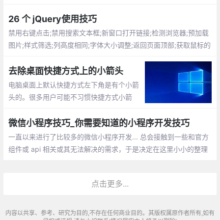
与体验（怎么我想不出来？）
26 个 jQuery使用技巧
禁用右键点击;禁用搜索文本框;新窗口打开链接;检测浏览器;预加载
图片;样式筛选;列高度相同;字体大小调整;返回页面顶部;获取鼠标的
xy坐标;验证元素是否为空;替换元素
去除桌面快捷方式上的小箭头
电脑桌面上默认快捷方式左下角是有个小箭
头的。很多用户可能不习惯快捷方式小箭
头。那怎么去掉呢？新建一个TXT文档（文
档的名称自己顺便命名即可），然后把下面
微信小程序技巧_你需要知道的小程序开发技巧
的这些英文全部复制到TXT文档内保存。把
一直以来进行了比较多的微信小程序开发... 总会接触到一些和官方
TXT文档的扩展名改成 .bat
组件或 api 相关或其无法解决的需求，于是决定在这里小小的整理
一下微信小程序开发的一些技巧
点击更多...
内容以共享、参考、研究为目的,不存在任何商业目的。其版权属原作者所有,如有