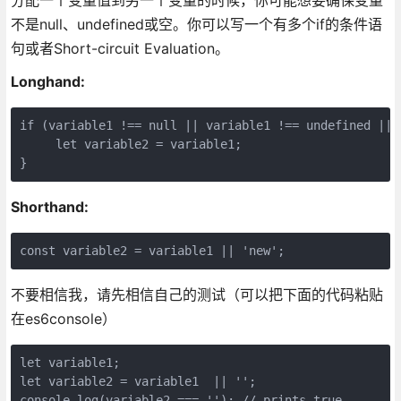
不是null、undefined或空。你可以写一个有多个if的条件语
句或者Short-circuit Evaluation。
Longhand:
if (variable1 !== null || variable1 !== undefined || v
     let variable2 = variable1;

}
Shorthand:
const variable2 = variable1 || 'new';
不要相信我，请先相信自己的测试（可以把下面的代码粘贴
在es6console）
let variable1;

let variable2 = variable1  || '';

console.log(variable2 === ''); // prints true
