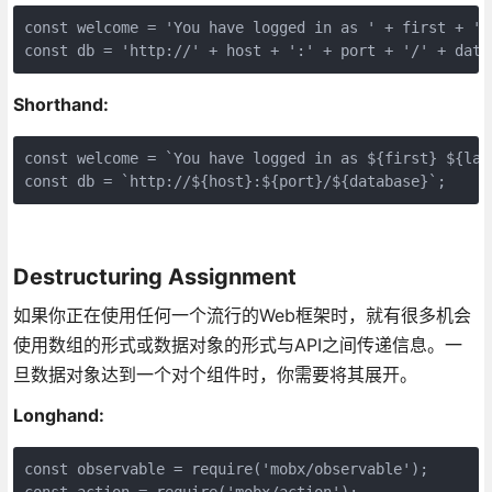
const welcome = 'You have logged in as ' + first + ' '
const db = 'http://' + host + ':' + port + '/' + data
Shorthand:
const welcome = `You have logged in as ${first} ${last
const db = `http://${host}:${port}/${database}`;
Destructuring Assignment
如果你正在使用任何一个流行的Web框架时，就有很多机会
使用数组的形式或数据对象的形式与API之间传递信息。一
旦数据对象达到一个对个组件时，你需要将其展开。
Longhand:
const observable = require('mobx/observable');

const action = require('mobx/action');
