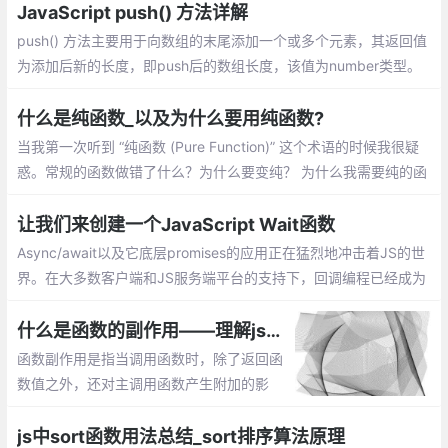
JavaScript push() 方法详解
push() 方法主要用于向数组的末尾添加一个或多个元素，其返回值
为添加后新的长度，即push后的数组长度，该值为number类型。
介绍：一个数组中添加新元素、把一个数组的值赋值到另一个数组
上、在对象使用push
什么是纯函数_以及为什么要用纯函数?
当我第一次听到 “纯函数 (Pure Function)” 这个术语的时候我很疑
惑。常规的函数做错了什么？为什么要变纯？ 为什么我需要纯的函
数？除非你已经知道什么是纯函数，否则你可能会问同样的疑惑
让我们来创建一个JavaScript Wait函数
Async/await以及它底层promises的应用正在猛烈地冲击着JS的世
界。在大多数客户端和JS服务端平台的支持下，回调编程已经成为
过去的事情。当然，基于回调的编程很丑陋的。
什么是函数的副作用——理解js编程中函数的副作用
函数副作用是指当调用函数时，除了返回函
数值之外，还对主调用函数产生附加的影
响。副作用的函数不仅仅只是返回了一个
值，而且还做了其他的事情
js中sort函数用法总结_sort排序算法原理