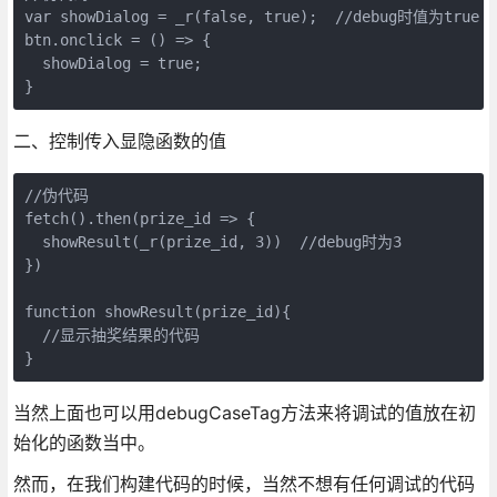
var showDialog = _r(false, true);  //debug时值为true

btn.onclick = () => {

  showDialog = true; 

}
二、控制传入显隐函数的值
//伪代码

fetch().then(prize_id => {

  showResult(_r(prize_id, 3))  //debug时为3

})

function showResult(prize_id){

  //显示抽奖结果的代码

}
当然上面也可以用debugCaseTag方法来将调试的值放在初
始化的函数当中。
然而，在我们构建代码的时候，当然不想有任何调试的代码