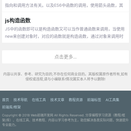
指向和调用方法有关。以及ES6中函数的调用，使用箭头函数，其
中箭头函数的this是和定义时有关和调用无关。
js构造函数
JS中的函数即可以是构造函数又可以当作普通函数来调用，当使用
new来创建对象时，对应的函数就是构造函数，通过对象来调用时
就是普通函数。在我们平时工作中，经常会需要我们创建一个对
象，而我们更多的是使用对像直接量，直接创建
点击更多...
内容以共享、参考、研究为目的,不存在任何商业目的。其版权属原作者所有,如有
侵权或违规,请与小编联系!情况属实本人将予以删除!
首页
技术导航
在线工具
技术文章
教程资源
前端标签
AI工具集
前端库/框架