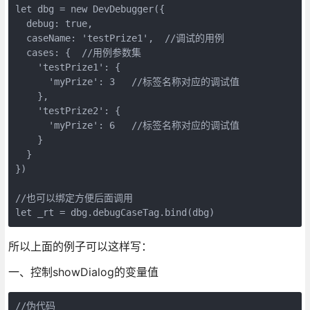
let dbg = new DevDebugger({ 

  debug: true,

  caseName: 'testPrize1',  //调试的用例

  cases: {  //用例参数集

    'testPrize1': {

      'myPrize': 3   //标签名称对应的调试值

    },

    'testPrize2': {

      'myPrize': 6   //标签名称对应的调试值

    }

  }

})

//也可以绑定方便后面调用 

let _rt = dbg.debugCaseTag.bind(dbg)
所以上面的例子可以这样写：
一、控制showDialog的变量值
//伪代码
