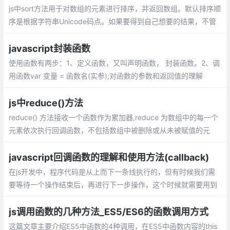
js中sort方法用于对数组的元素进行排序，并返回数组。默认排序顺
序是根据字符串Unicode码点。如果要得到自己想要的结果，不管
是升序还是降序，就需要提供比较函数了。该函数比较两个值的大
小，然后返回一个用于说明这两个值的相对顺序的数字
javascript封装函数
使用函数有两步：1、定义函数，又叫声明函数， 封装函数。2、调
用函数var 变量 = 函数名(实参);对函数的参数和返回值的理解
js中reduce()方法
reduce() 方法接收一个函数作为累加器,reduce 为数组中的每一个
元素依次执行回调函数，不包括数组中被删除或从未被赋值的元
素，接受四个参数：初始值（上一次回调的返回值），当前元素
值，当前索引，原数组。
javascript回调函数的理解和使用方法(callback)
在js开发中，程序代码是从上而下一条线执行的，但有时候我们需
要等待一个操作结束后，再进行下一步操作，这个时候就需要用到
回调函数。 在js中，函数也是对象，确切地说：函数是用Function
()构造函数创建的Function对象。
js调用函数的几种方法_ES5/ES6的函数调用方式
这篇文章主要介绍ES5中函数的4种调用，在ES5中函数内容的this