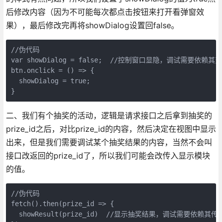
后修改内容（因为不可能每次都点击按钮来打开看弹窗效
果），最后修改完再将showDialog设置回false。
//伪代码

var showDialog = false;  //控制窗口显隐，调试需要依赖其变
btn.onclick = () => {

  showDialog = true; 

}
二、我们有个抽奖的活动，逻辑是请求接口之后拿到抽奖的
prize_id之后，对比prize_id的内容，然后决定在视图中显示
出来，但是我们需要调试某个抽奖结果的内容，当然不会叫
接口改返回的prize_id了，所以我们可能会改传入显示模块
的值。
//伪代码

fetch().then(prize_id => {

  showResult(prize_id)  //显示抽奖结果，调试需要依赖其传入