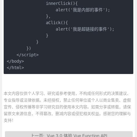
                innerClick(){

                    alert('我是内部的事件');

                },

                aClick(){

                    alert('我是超链接的事件');

                }

            }

        })

    </script>

</body>

</html>
本文内容仅供个人学习、研究或参考使用，不构成任何形式的决策建议、
专业指导或法律依据。未经授权，禁止任何单位或个人以商业售卖、虚假
宣传、侵权传播等非学习研究目的使用本文内容。如需分享或转载，请保
留原文来源信息，不得篡改、删减内容或侵犯相关权益。感谢您的理解与
支持！
上一页:
Vue 3.0 体验 Vue Function API