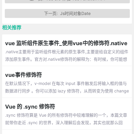
下一页:
Js时间对象Date
相关推荐
vue 监听组件原生事件_使用vue中的修饰符.native
.native主要用于监听组件根元素的原生事件,主要是给自定义的组件
添加原生事件。官方对.native修饰符的解释为：有时候，你可能想
在某个组件的根元素上监听一个原生事件。可以使用 v-on 的修饰
符 .native 。
vue事件修饰符
在默认情况下，v-model 在每次 input 事件触发后将输入框的值与
数据进行同步 。你可以添加 lazy 修饰符，从而转变为使用 change
事件进行同步;如果要自动过滤用户输入的首尾空白字符，可以给 v-
model 添加 trim 修饰符：
Vue 的 .sync 修饰符
.sync 修饰符算是 Vue 的所有修饰符中较难理解的一个，本篇文章
就带你走近 .sync 的世界，深入理解后会发现，其实也就那么回
事。修饰符和指令息息相关，下面从 指令 -> 修饰符 -> .sync 修饰