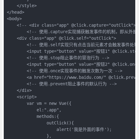
    </style>

</head>

<body>

    <!-- <div class="app" @click.capture="outClick"> -
        <!-- 使用.capture实现捕获触发事件的机制，即从外部
    <div class="app" @click.self="outClick">

        <!-- 使用.self实现只有点击当前元素才会触发事件处理函
        <input type="button" value="按钮1" @click.stop
        <!-- 使用.stop阻止事件的冒泡行为 -->

        <input type="button" value="按钮2" @click.once
        <!-- 使用.once实现事件的触发次数为一次 -->

        <a href="https://www.baidu.com/" @click.pre
        <!-- 使用.prevent阻止事件的默认行为 -->

    </div>

    <script>

        var vm = new Vue({

            el:".app",

            methods:{

                outClick(){

                    alert('我是外面的事件');

                },
