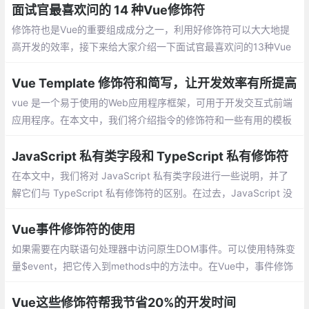
符 由浅入深地来讲解 .sync 的含义及用法。
面试官最喜欢问的 14 种Vue修饰符
修饰符也是Vue的重要组成成分之一，利用好修饰符可以大大地提
高开发的效率，接下来给大家介绍一下面试官最喜欢问的13种Vue
修饰符。lazy修饰符作用是，改变输入框的值时value不会改变
Vue Template 修饰符和简写，让开发效率有所提高
vue 是一个易于使用的Web应用程序框架，可用于开发交互式前端
应用程序。在本文中，我们将介绍指令的修饰符和一些有用的模板
简写指令。事件修饰符例如，v-on指令的.prevent修饰符将在设置
为该值的事件处理函数上自动运行
JavaScript 私有类字段和 TypeScript 私有修饰符
在本文中，我们将对 JavaScript 私有类字段进行一些说明，并了
解它们与 TypeScript 私有修饰符的区别。在过去，JavaScript 没
有保护变量不受访问的原生机制，当然除非是典型闭包。
Vue事件修饰符的使用
如果需要在内联语句处理器中访问原生DOM事件。可以使用特殊变
量$event，把它传入到methods中的方法中。在Vue中，事件修饰
符处理了许多DOM事件的细节，让我们不再需要花大量的时间去处
理这些烦恼的事情，而能有更多的精力专注于程序的逻辑处理
Vue这些修饰符帮我节省20%的开发时间