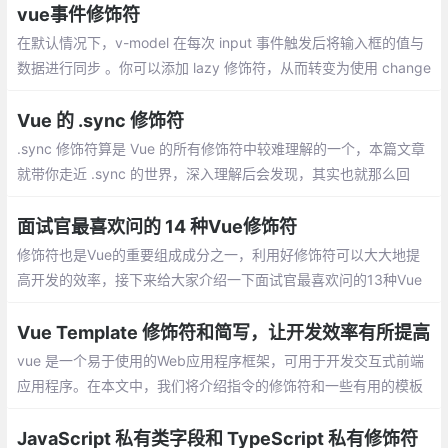
nce实现事件的触发次数为一次。
vue事件修饰符
在默认情况下，v-model 在每次 input 事件触发后将输入框的值与
数据进行同步 。你可以添加 lazy 修饰符，从而转变为使用 change
事件进行同步;如果要自动过滤用户输入的首尾空白字符，可以给 v-
model 添加 trim 修饰符：
Vue 的 .sync 修饰符
.sync 修饰符算是 Vue 的所有修饰符中较难理解的一个，本篇文章
就带你走近 .sync 的世界，深入理解后会发现，其实也就那么回
事。修饰符和指令息息相关，下面从 指令 -> 修饰符 -> .sync 修饰
符 由浅入深地来讲解 .sync 的含义及用法。
面试官最喜欢问的 14 种Vue修饰符
修饰符也是Vue的重要组成成分之一，利用好修饰符可以大大地提
高开发的效率，接下来给大家介绍一下面试官最喜欢问的13种Vue
修饰符。lazy修饰符作用是，改变输入框的值时value不会改变
Vue Template 修饰符和简写，让开发效率有所提高
vue 是一个易于使用的Web应用程序框架，可用于开发交互式前端
应用程序。在本文中，我们将介绍指令的修饰符和一些有用的模板
简写指令。事件修饰符例如，v-on指令的.prevent修饰符将在设置
为该值的事件处理函数上自动运行
JavaScript 私有类字段和 TypeScript 私有修饰符