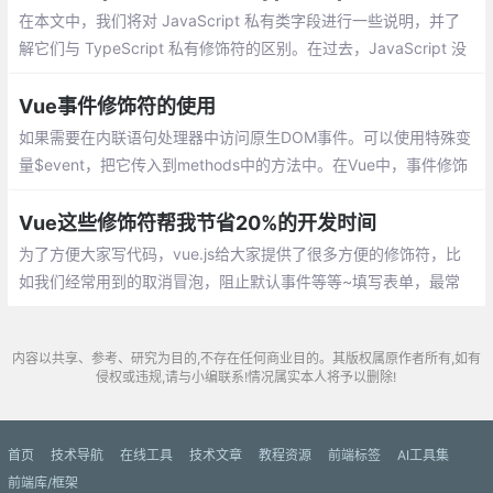
在本文中，我们将对 JavaScript 私有类字段进行一些说明，并了
解它们与 TypeScript 私有修饰符的区别。在过去，JavaScript 没
有保护变量不受访问的原生机制，当然除非是典型闭包。
Vue事件修饰符的使用
如果需要在内联语句处理器中访问原生DOM事件。可以使用特殊变
量$event，把它传入到methods中的方法中。在Vue中，事件修饰
符处理了许多DOM事件的细节，让我们不再需要花大量的时间去处
理这些烦恼的事情，而能有更多的精力专注于程序的逻辑处理
Vue这些修饰符帮我节省20%的开发时间
为了方便大家写代码，vue.js给大家提供了很多方便的修饰符，比
如我们经常用到的取消冒泡，阻止默认事件等等~填写表单，最常
用的是什么？
内容以共享、参考、研究为目的,不存在任何商业目的。其版权属原作者所有,如有
侵权或违规,请与小编联系!情况属实本人将予以删除!
首页
技术导航
在线工具
技术文章
教程资源
前端标签
AI工具集
前端库/框架