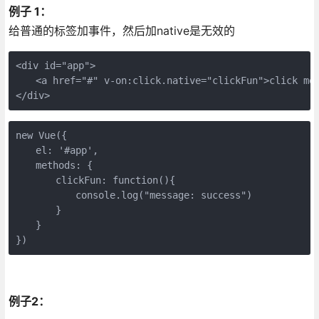
例子 1：
给普通的标签加事件，然后加native是无效的
<div id="app">

　　<a href="#" v-on:click.native="clickFun">click me<
</div>
new Vue({

　　el: '#app',

　　methods: {

　　　　clickFun: function(){

　　　　　　console.log("message: success")

　　　　}

　　}

})
例子2：