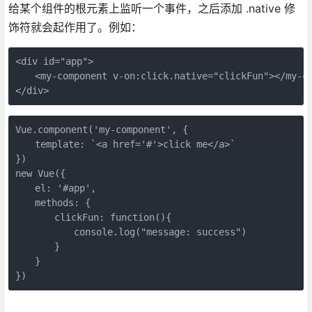
给某个组件的根元素上监听一个事件，之后添加 .native 修
饰符就会起作用了。例如：
<div id="app">

　　<my-component v-on:click.native="clickFun"></my-co
</div>
Vue.component('my-component', {

　　template: `<a href='#'>click me</a>`

})

new Vue({

　　el: '#app',

　　methods: {

　　　　clickFun: function(){

　　　　　　console.log("message: success")

　　　　}

　　}

})