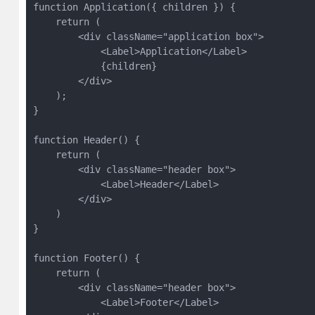
function Application({ children }) {

    return (

        <div className="application box">

            <Label>Application</Label>

            {children}

        </div>

    );

}

function Header() {

    return (

        <div className="header box">

            <Label>Header</Label>

        </div>

    )

}

function Footer() {

    return (

        <div className="header box">

            <Label>Footer</Label>
