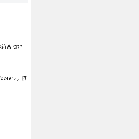
合 SRP
oter>。随