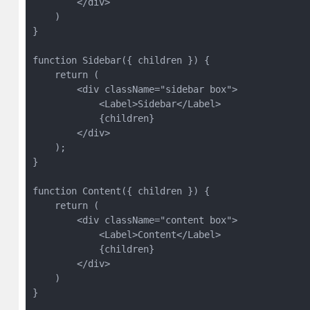
        </div>

    )

}

function Sidebar({ children }) {

    return (

        <div className="sidebar box">

            <Label>Sidebar</Label>

            {children}

        </div>

    );

}

function Content({ children }) {

    return (

        <div className="content box">

            <Label>Content</Label>

            {children}

        </div>

    )

}
