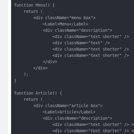
function Menu() {

    return (

        <div className="menu box">

            <Label>Menu</Label>

            <div className="description">

                <div className="text shorter" />

                <div className="text" />

                <div className="text shorter" />

                <div className="text shorter" />

            </div>

        </div>

    );

}

function Article() {

    return (

        <div className="article box">

            <Label>Article</Label>

            <div className="description">

                <div className="text shorter" /> <
                <div className="text shorter" /> <