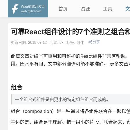
Web前端开发网
首页
资源
工具
文
web.fly63.com
可靠React组件设计的7个准则之组合
分享
更新日期:
2019-07-12
阅读:
3k
标签:
组件
此篇文章对编写可重用和可维护的React组件非常有帮
用
。因水平有限，文中部分翻译可能不够准确。 更多文章
组合
一个组合式组件是由更小的特定组件组合而成的。
组合（composition）是一种通过将各组件联合在一起以
幸运的是，组合易于理解。把一组小的片段，联合起来，