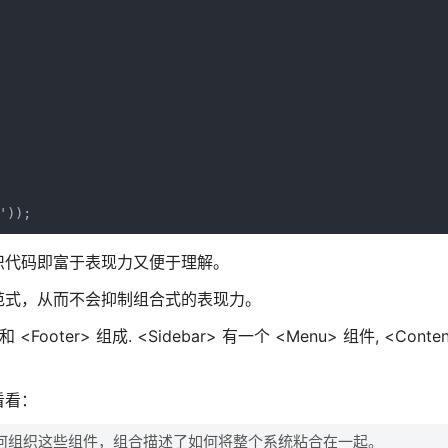
')); 
织代码即富于表现力又便于理解。
明范式，从而不会抑制组合式的表现力。
t> 和 <Footer> 组成. <Sidebar> 有一个 <Menu> 组件, <Cont
看看：
何组织这些组件，组合描述了如何将整个系统粘合在一起。