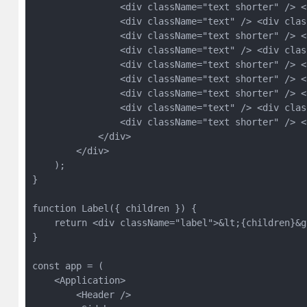
                <div className="text shorter" /> <
                <div className="text" /> <div clas
                <div className="text shorter" /> <
                <div className="text" /> <div clas
                <div className="text shorter" /> <
                <div className="text shorter" /> <
                <div className="text shorter" /> <
                <div className="text" /> <div clas
                <div className="text shorter" /> <
            </div>

        </div>

    );

}

function Label({ children }) {

    return <div className="label">&lt;{children}&gt
}

const app = (

    <Application>

        <Header />
