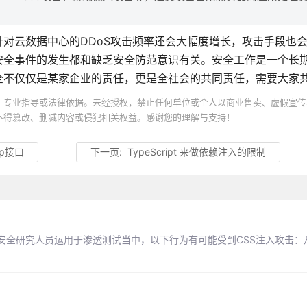
对云数据中心的DDoS攻击频率还会大幅度增长，攻击手段也
安全事件的发生都和缺乏安全防范意识有关。安全工作是一个长
全不仅仅是某家企业的责任，更是全社会的共同责任，需要大家
、专业指导或法律依据。未经授权，禁止任何单位或个人以商业售卖、虚假宣传
不得篡改、删减内容或侵犯相关权益。感谢您的理解与支持！
ip接口
下一页:
TypeScript 来做依赖注入的限制
被安全研究人员运用于渗透测试当中，以下行为有可能受到CSS注入攻击：