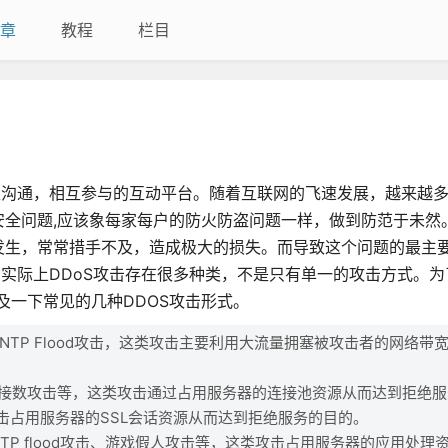
章
教程
栏目
互沟通，相互参与的互动平台。随着互联网的飞速发展，越来越
全问题,应该象每家每户的防火防盗问题一样，做到防范于未然
发生，常常措手不及，造成极大的损失。而导致这个问题的最主
。实际上DDoS攻击存在很多种类，不是只有单一的攻击方式。为
及一下常见的几种DDOS攻击形式。
NTP Flood攻击，这类攻击主要利用大流量拥塞被攻击者的网络带
击、连接数攻击等，这类攻击通过占用服务器的连接池资源从而达到拒绝
击占用服务器的SSL会话资源从而达到拒绝服务的目的。
HTTP flood攻击、游戏假人攻击等，这类攻击占用服务器的应用处理