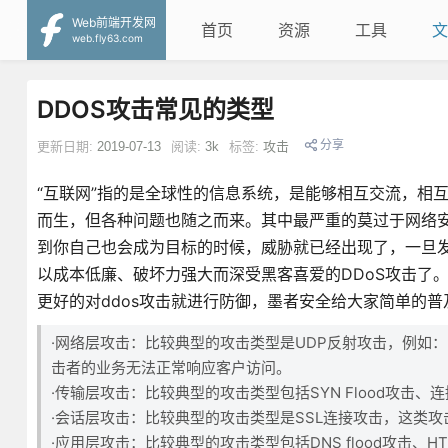
Web前端开发网
首页
资源
工具
文
web.fly63.com
DDOS攻击常见的类型
分享
更新日期:
2019-07-13
阅读:
3k
标签:
攻击
“互联网”指的是全球性的信息系统，是能够相互交流，相
而生，但各种问题也随之而来。其中最严重的莫过于网络安
到你自己也会成为目标的时候，威胁就已经出现了，一旦
以成本低廉、破坏力强大而深受黑客喜爱的DDoS攻击了
更好的对ddos攻击就进行防御，墨者安全给大家简单的普
·网络层攻击：比较典型的攻击类型是UDP反射攻击，例如：
击者的业务无法正常响应客户访问。
·传输层攻击：比较典型的攻击类型包括SYN Flood攻
·会话层攻击：比较典型的攻击类型是SSL连接攻击，这类攻
·应用层攻击：比较典型的攻击类型包括DNS flood攻击、