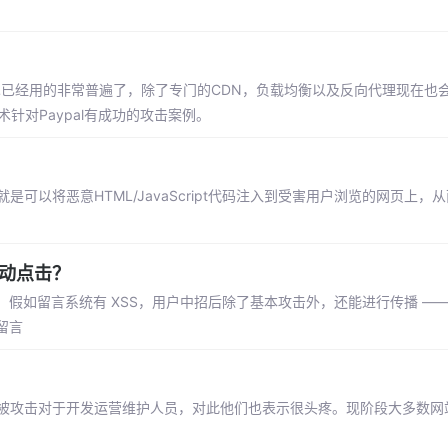
技术已经用的非常普遍了，除了专门的CDN，负载均衡以及反向代理现在也
针对Paypal有成功的攻击案例。
可以将恶意HTML/JavaScript代码注入到受害用户浏览的网页上，
自动点击？
如留言系统有 XSS，用户中招后除了基本攻击外，还能进行传播 —— 
留言
，被攻击对于开发运营维护人员，对此他们也表示很头疼。现阶段大多数网