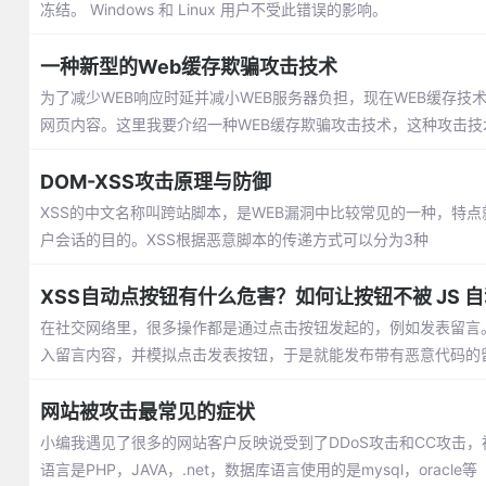
冻结。 Windows 和 Linux 用户不受此错误的影响。
一种新型的Web缓存欺骗攻击技术
为了减少WEB响应时延并减小WEB服务器负担，现在WEB缓存
网页内容。这里我要介绍一种WEB缓存欺骗攻击技术，这种攻击技术
DOM-XSS攻击原理与防御
XSS的中文名称叫跨站脚本，是WEB漏洞中比较常见的一种，特点就是
户会话的目的。XSS根据恶意脚本的传递方式可以分为3种
XSS自动点按钮有什么危害？如何让按钮不被 JS 
在社交网络里，很多操作都是通过点击按钮发起的，例如发表留言。假
入留言内容，并模拟点击发表按钮，于是就能发布带有恶意代码的
网站被攻击最常见的症状
小编我遇见了很多的网站客户反映说受到了DDoS攻击和CC攻击
语言是PHP，JAVA，.net，数据库语言使用的是mysql，oracle等