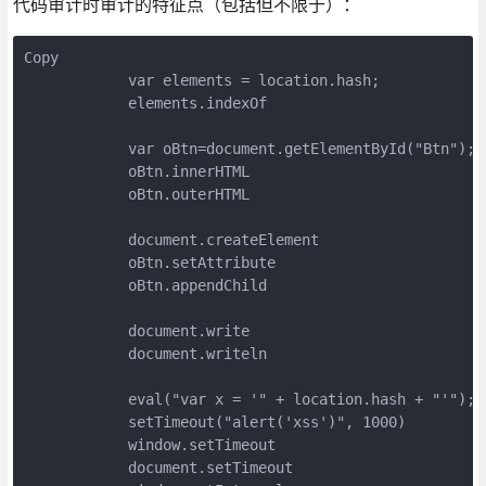
代码审计时审计的特征点（包括但不限于）：
Copy
            var elements = location.hash;

            elements.indexOf

            var oBtn=document.getElementById("Btn");

            oBtn.innerHTML

            oBtn.outerHTML

            document.createElement

            oBtn.setAttribute

            oBtn.appendChild

            document.write

            document.writeln

            eval("var x = '" + location.hash + "'");

            setTimeout("alert('xss')", 1000)

            window.setTimeout

            document.setTimeout
