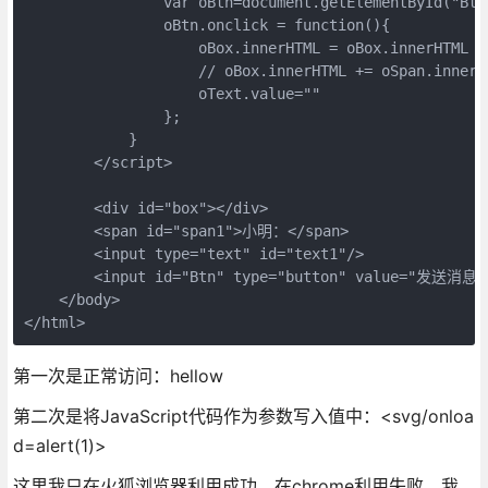
                var oBtn=document.getElementById("Btn"
                oBtn.onclick = function(){

                    oBox.innerHTML = oBox.innerHTML +
                    // oBox.innerHTML += oSpan.i
                    oText.value=""

                };

            }

        </script>

        <div id="box"></div>

        <span id="span1">小明：</span>

        <input type="text" id="text1"/>

        <input id="Btn" type="button" value="发送消息" 
    </body>

第一次是正常访问：hellow
第二次是将JavaScript代码作为参数写入值中：<svg/onloa
d=alert(1)>
这里我只在火狐浏览器利用成功，在chrome利用失败，我