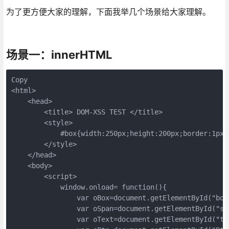
为了更方便大家的理解，下面我举几个场景给大家理解。
场景一：innerHTML
Copy
<html>

    <head>

        <title> DOM-XSS TEST </title>

        <style>

            #box{width:250px;height:200px;border:1px 
        </style>

    </head>

    <body>

        <script>

            window.onload= function(){

                var oBox=document.getElementById("box"
                var oSpan=document.getElementById("spa
                var oText=document.getElementById("tex