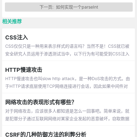
下一页:
如何实现一个parseInt
相关推荐
CSS注入
CSS仅仅只是一种用来表示样式的语言吗？当然不是！CSS就已被
安全研究人员运用于渗透测试当中，以下行为有可能受到CSS注入
攻击：从用户提供的URL中引入CSS文件；CSS代码中采用了用户
的输入数据
HTTP慢速攻击
HTTP慢速攻击也叫slow http attack，是一种DoS攻击的方式。由
于HTTP请求底层使用TCP网络连接进行会话，因此如果中间件对
会话超时时间设置不合理，并且HTTP在发送请求的时候采用慢速
发HTTP请求
网络攻击的表现形式有哪些？
对于网络攻击，应该很多人都知道是怎么一回事吧。简单来说，就
是犯罪分子通过互联网网络对某家企业发起的恶意破坏，窃取数据
等操作来影响该企业的正常运营。互联网技术没有那么先进的时候
CSRF的几种防御方法的利弊分析