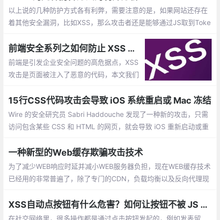
以上说的几种防护方式各有利弊，需要注意的是，如果网站还存在
着其他安全漏洞，比如XSS，那么攻击者还是能够通过JS取到Toke
n进行攻击的。
前端安全系列之如何防止 XSS 攻击？
前端是引发企业安全问题的高危据点，XSS
攻击是页面被注入了恶意的代码，本文我们
会讲解 XSS ，主要包括：XSS 攻击的介
绍，XSS 攻击的分类，XSS 攻击的预防和检
15行CSS代码攻击会导致 iOS 系统重启或 Mac 冻结
测，XSS 攻击的总结，XSS 攻击案例
Wire 的安全研究员 Sabri Haddouche 发现了一种新的攻击，只需
访问包含某些 CSS 和 HTML 的网页，就会导致 iOS 重新启动或重
新启动以及 macOS 冻结。 Windows 和 Linux 用户不受此错误的
影响。
一种新型的Web缓存欺骗攻击技术
为了减少WEB响应时延并减小WEB服务器负担，现在WEB缓存技术
已经用的非常普遍了，除了专门的CDN，负载均衡以及反向代理现
在也会缓存一部分的网页内容。这里我要介绍一种WEB缓存欺骗攻
击技术，这种攻击技术针对Paypal有成功的攻击案例。
XSS自动点按钮有什么危害？如何让按钮不被 JS 自动点击？
在社交网络里，很多操作都是通过点击按钮发起的，例如发表留