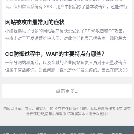
言。假如留言系统有 XSS，用户中招后除了基本攻击外，还能进行
传播 —— XSS 自动填入留言内容，并模拟点击发表按钮，于是就
能发布带有恶意代码的留言
网站被攻击最常见的症状
小编我遇见了很多的网站客户反映说受到了DDoS攻击和CC攻击，
被攻击对于开发运营维护人员，对此他们也表示很头疼。现阶段大
多数网站使用的开发语言是PHP，JAVA，.net，数据库语言使用的
是mysql，oracle等
CC防御过程中，WAF的主要特点有哪些？
一部分网站和游戏，以及金融的企业网站负责人员对于流量攻击应
该属于耳熟能详。对此问题一直也是他们最头疼的。因此在解决DD
oS攻击和CC攻击防御的过程中，运用了WAF指纹识别架构去做相
对应的权限策略，以此避免误封正常的用户访问请求
点击更多...
内容以共享、参考、研究为目的,不存在任何商业目的。其版权属原作者所有,如有
侵权或违规,请与小编联系!情况属实本人将予以删除!