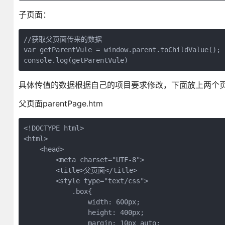
子页面：
//获取父页面传来的数据

var getParentVule = window.parent.toChildValue();

console.log(getParentVule)
具体传值的数据根据自己的项目要求修改，下面放上两个
父页面parentPage.htm
<!DOCTYPE html>

<html>

    <head>

        <meta charset="UTF-8">

        <title>父页面</title>

        <style type="text/css">

            .box{

                width: 600px;

                height: 400px;

                margin: 10px auto;
