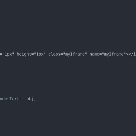
="1px" height="1px" class="myIframe" name="myIframe"></if
nnerText = obj;
