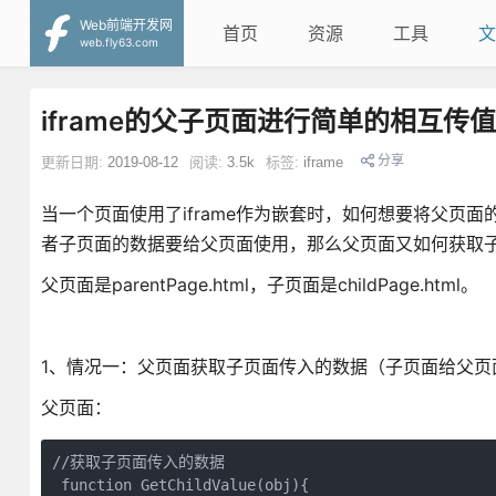
Web前端开发网
首页
资源
工具
文
web.fly63.com
iframe的父子页面进行简单的相互传值
分享
更新日期:
2019-08-12
阅读:
3.5k
标签:
iframe
当一个页面使用了iframe作为嵌套时，如何想要将父页面的
者子页面的数据要给父页面使用，那么父页面又如何获取子
父页面是parentPage.html，子页面是childPage.html。
1、情况一：父页面获取子页面传入的数据（子页面给父页
父页面：
//获取子页面传入的数据

 function GetChildValue(obj){
