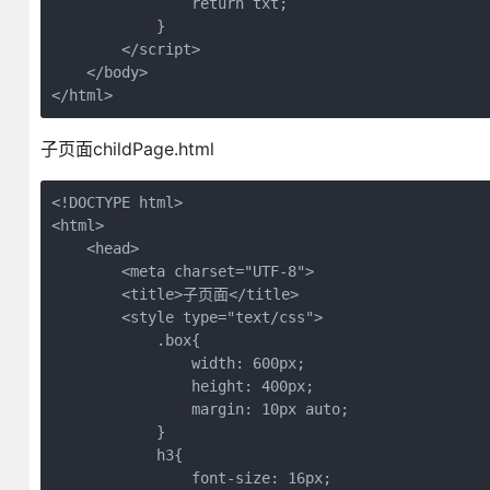
                return txt;

            }

        </script>

    </body>

</html>
子页面childPage.html
<!DOCTYPE html>

<html>

    <head>

        <meta charset="UTF-8">

        <title>子页面</title>

        <style type="text/css">

            .box{

                width: 600px;

                height: 400px;

                margin: 10px auto;

            }

            h3{

                font-size: 16px;
