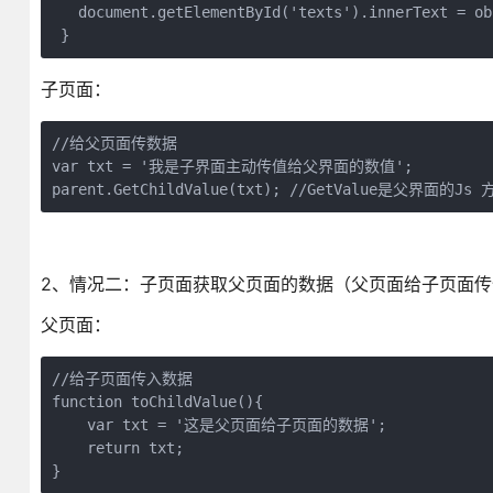
   document.getElementById('texts').innerText = obj
 }
子页面：
//给父页面传数据

var txt = '我是子界面主动传值给父界面的数值';

parent.GetChildValue(txt); //GetValue是父界面的Js 
2、情况二：子页面获取父页面的数据（父页面给子页面传
父页面：
//给子页面传入数据

function toChildValue(){

    var txt = '这是父页面给子页面的数据';

    return txt;

}