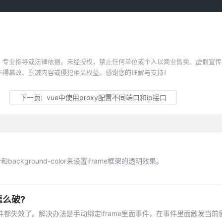
、专业指导或法律依据。未经授权，禁止任何单位或个人以商业售卖、虚假宣传
不得篡改、删减内容或侵犯相关权益。感谢您的理解与支持！
下一页:
vue中使用proxy配置不同端口和ip接口
和background-color来设置iframe框架的透明效果。
怎么破?
件都失效了。解决办法是手动绑定iframe里面事件，在事件里面触发当前