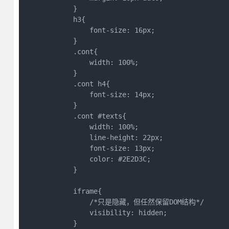
            }

            h3{

                font-size: 16px;

            }

            .cont{

                width: 100%;

            }

            .cont h4{

                font-size: 14px;

            }            

            .cont #texts{

                width: 100%;

                line-height: 22px;

                font-size: 13px;

                color: #2E2D3C;

            }

            iframe{

                /*只是隐藏，但任然保留DOM结构*/

                visibility: hidden;  

            }
