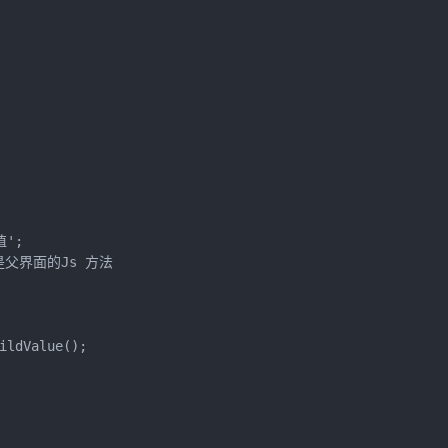
';

lue是父界面的Js 方法

ldValue();
