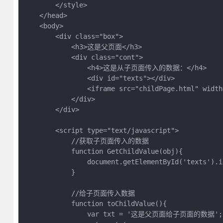
        </style>

    </head>

    <body>

        <div class="box">

            <h3>这是父页面</h3>

            <div class="cont">

                <h4>这是从子页面传入的数据：</h4>

                <div id="texts"></div>

                <iframe src="childPage.html" width
            </div>

        </div>

        <script type="text/javascript">

            //获取子页面传入的数据

            function GetChildValue(obj){

                document.getElementById('texts').i
            }

            //给子页面传入数据

            function toChildValue(){

                var txt = '这是父页面给子页面的数据';
