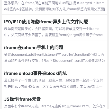
整体思路：在iframe所在当前页面地址url后拼接 #+targetUrl,ifram
e标签内a标签跳转，父页面添加如下方法,iframe标签内调用父页面j
s方法用 window.parent.jsfun() 调用。
IE9/IE10使用隐藏iframe异步上传文件问题
表单提交是同步的，会阻塞页面，可以将表单提交到一个iframe
中，父页面就不会阻塞了。需要设置form的target属性等于iframe
的name属性。服务器端只是单纯对表单提交的响应，可以返回一段
script脚本作为http响应流，执行javascript。
iframe在iphone手机上的问题
通过document.addEventListener(\\\"scroll\\\",function(){})对页面
滚动监听事件进行监听，但ios下$(document).scrollTop()值始终为
0，对页面监听无效。
iframe onload事件被block的坑
最近接手了一个古旧的项目，跟客户端、服务器端一起调一个支付
相关的app内嵌H5页面，这个页面有两部分组成，主页面A加上一
个最终支付页面B，B页面是通过iframe嵌入到A页面中的，A、B两
个页面之间的交互采用postMessage+hashChange
JS操作iframe元素
页面中有个iframe元素，iframe元素的src是iframe1.html，怎么在d