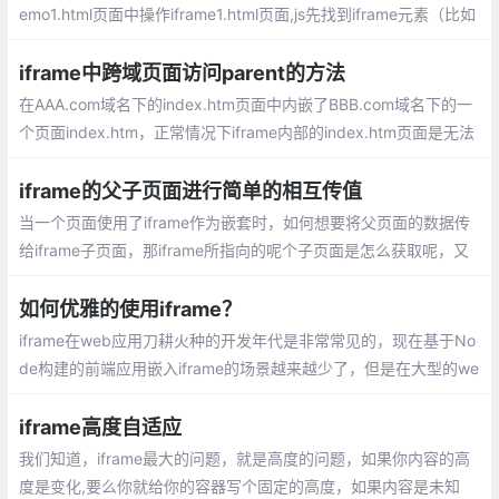
emo1.html页面中操作iframe1.html页面,js先找到iframe元素（比如
命名为：oIframe），那么oIframe.contentWindow就是iframe1.ht
ml这个页面的window
iframe中跨域页面访问parent的方法
在AAA.com域名下的index.htm页面中内嵌了BBB.com域名下的一
个页面index.htm，正常情况下iframe内部的index.htm页面是无法
访问父页面index.htm中的任何dom对象或者js函数的，因为跨域，
但我们经常又需要做一些参数回传的事情怎么办呢？以上的这种实
iframe的父子页面进行简单的相互传值
现方式就很好的解决了这个问题
当一个页面使用了iframe作为嵌套时，如何想要将父页面的数据传
给iframe子页面，那iframe所指向的呢个子页面是怎么获取呢，又
或者子页面的数据要给父页面使用，那么父页面又如何获取子页面
的数据呢？
如何优雅的使用iframe？
iframe在web应用刀耕火种的开发年代是非常常见的，现在基于No
de构建的前端应用嵌入iframe的场景越来越少了，但是在大型的we
b应用中也会经常遇见利用iframe嵌入多个前端应用于一套前端系统
中，方便用户在一个系统中去进行业务操作
iframe高度自适应
我们知道，iframe最大的问题，就是高度的问题，如果你内容的高
度是变化,要么你就给你的容器写个固定的高度，如果内容是未知