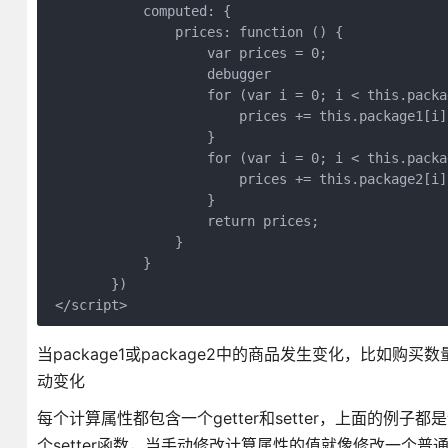
            computed: {

                prices: function () {

                    var prices = 0;

                    debugger

                    for (var i = 0; i < this.packa
                        prices += this.package1[i]
                    }

                    for (var i = 0; i < this.packa
                        prices += this.package2[i]
                    }

                    return prices;

                }

            }

        })

 </script>
当package1或package2中的商品发生变化，比如购
动变化
每个计算属性都包含一个getter和setter，上面的例
个setter函数，当手动修改计算属性的值就像修改一个普