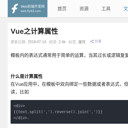
Web前端开发网
首页
资源
工具
文
web.fly63.com
Vue之计算属性
分享
更新日期:
2019-07-14
阅读:
2.6k
标签:
属性
模板内的表达式通常用于简单的运算，当其过长或逻辑复
什么是计算属性
在Vue应用中，在模板中双向绑定一些数据或者表达式，
读，比如
<div>

{{text.split(',').reverse().join(',')}}

</div>.