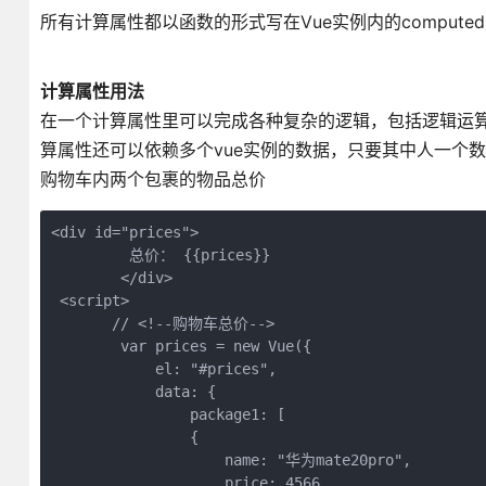
所有计算属性都以函数的形式写在Vue实例内的comput
计算属性用法
在一个计算属性里可以完成各种复杂的逻辑，包括逻辑运
算属性还可以依赖多个vue实例的数据，只要其中人一个
购物车内两个包裹的物品总价
<div id="prices">

         总价： {{prices}}

        </div>

 <script>

       // <!--购物车总价-->

        var prices = new Vue({

            el: "#prices",

            data: {

                package1: [

                {

                    name: "华为mate20pro",

                    price: 4566,
