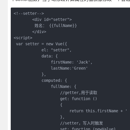
<!--setter-->

        <div id="setter">

         姓名： {{fullName}}

        </div>

<script>

 var setter = new Vue({

            el: "setter",

            data: {

                firstName: 'Jack',

                lastName:'Green'

            },

            computed: {

                fullName: {

                    //getter,用于读取

                    get: function ()

                    {

                        return this.firstName + ' 
                    },

                    //setter，写入时触发

                    set: function (newValue)
