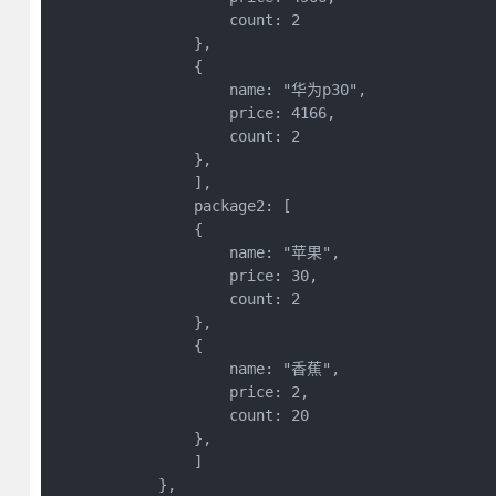
                    count: 2

                },

                {

                    name: "华为p30",

                    price: 4166,

                    count: 2

                },

                ],

                package2: [

                {

                    name: "苹果",

                    price: 30,

                    count: 2

                },

                {

                    name: "香蕉",

                    price: 2,

                    count: 20

                },

                ]

            },
