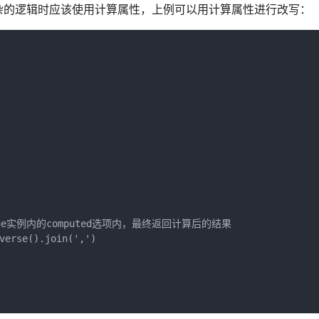
杂的逻辑时应该使用计算属性，上例可以用计算属性进行改写：
Vue实例内的computed选项内，最终返回计算后的结果

verse().join(',')
