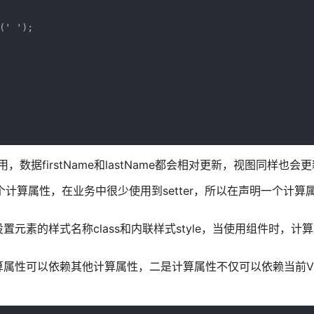
' ');

er就会被调用，数据firstName和lastName都会相对更新，视图同样也会
个计算属性，在业务中很少使用到setter，所以在声明一个计算
素的样式名称class和内联样式style，当使用组件时，计
属性可以依赖其他计算属性，二是计算属性不仅可以依赖当前V