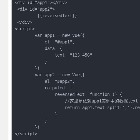
<div id="app1"></div>

 <div id="app2">

         {{reversedText}}

 </div>

<script>

        var app1 = new Vue({

            el: "#app1",

            data: {

                text: "123,456"

            }

        });

        var app2 = new Vue({

            el: "#app2",

            computed: {

                reversedText: function () {

                    //这里是依赖app1实例中的数据text

                    return app1.text.split(',').re
                }

            }

        })

</script>