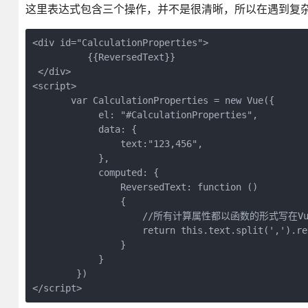
这里表达式包含三个操作，并不是很清晰，所以在遇到复
<div id="CalculationProperties">

          {{ReversedText}}

 </div>

<script>

       var CalculationProperties = new Vue({

            el: "#CalculationProperties",

            data: {

                text:"123,456",

            },

            computed: {

                ReversedText: function ()

                {

                    //所有计算属性都以函数的形式写在
                    return this.text.split(',').re
                }

            }

        })

</script>