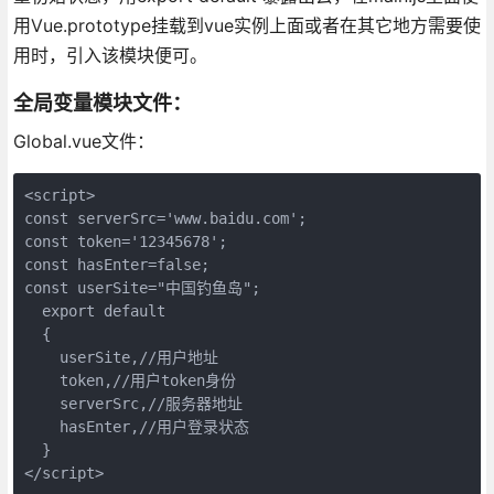
用Vue.prototype挂载到vue实例上面或者在其它地方需要使
用时，引入该模块便可。
全局变量模块文件：
Global.vue文件：
<script>

const serverSrc='www.baidu.com';

const token='12345678';

const hasEnter=false;

const userSite="中国钓鱼岛";

  export default

  {

    userSite,//用户地址

    token,//用户token身份

    serverSrc,//服务器地址

    hasEnter,//用户登录状态

  }

</script>