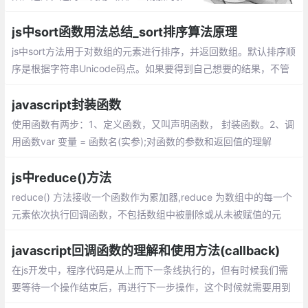
响。副作用的函数不仅仅只是返回了一个
值，而且还做了其他的事情
js中sort函数用法总结_sort排序算法原理
js中sort方法用于对数组的元素进行排序，并返回数组。默认排序顺
序是根据字符串Unicode码点。如果要得到自己想要的结果，不管
是升序还是降序，就需要提供比较函数了。该函数比较两个值的大
小，然后返回一个用于说明这两个值的相对顺序的数字
javascript封装函数
使用函数有两步：1、定义函数，又叫声明函数， 封装函数。2、调
用函数var 变量 = 函数名(实参);对函数的参数和返回值的理解
js中reduce()方法
reduce() 方法接收一个函数作为累加器,reduce 为数组中的每一个
元素依次执行回调函数，不包括数组中被删除或从未被赋值的元
素，接受四个参数：初始值（上一次回调的返回值），当前元素
值，当前索引，原数组。
javascript回调函数的理解和使用方法(callback)
在js开发中，程序代码是从上而下一条线执行的，但有时候我们需
要等待一个操作结束后，再进行下一步操作，这个时候就需要用到
回调函数。 在js中，函数也是对象，确切地说：函数是用Function