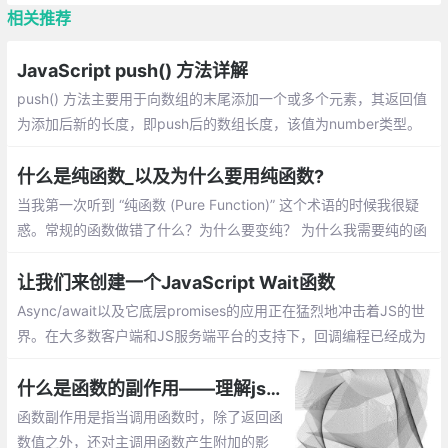
相关推荐
JavaScript push() 方法详解
push() 方法主要用于向数组的末尾添加一个或多个元素，其返回值
为添加后新的长度，即push后的数组长度，该值为number类型。
介绍：一个数组中添加新元素、把一个数组的值赋值到另一个数组
上、在对象使用push
什么是纯函数_以及为什么要用纯函数?
当我第一次听到 “纯函数 (Pure Function)” 这个术语的时候我很疑
惑。常规的函数做错了什么？为什么要变纯？ 为什么我需要纯的函
数？除非你已经知道什么是纯函数，否则你可能会问同样的疑惑
让我们来创建一个JavaScript Wait函数
Async/await以及它底层promises的应用正在猛烈地冲击着JS的世
界。在大多数客户端和JS服务端平台的支持下，回调编程已经成为
过去的事情。当然，基于回调的编程很丑陋的。
什么是函数的副作用——理解js编程中函数的副作用
函数副作用是指当调用函数时，除了返回函
数值之外，还对主调用函数产生附加的影