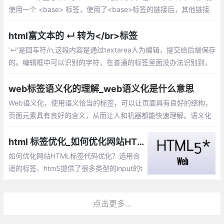
使用一个 <base> 标签，使用了<base>标签的链接后，其他链接
必须在<base>标签的链接里面，不然将无法找到。
html富文本的 ↵ 转为</br>标签
‘↵’是回车符/n,这段内容是通过textarea人为编辑，提交给后端保存
的。编辑框中可以识别的字符，在普通的标签里面没办法识别到，
所以要转换成可以识别的<br/>
web标签语义化的理解_web语义化是什么意思
Web语义化，使用语义恰当的标签，可以让页面具有良好的结构，
页面元素具有良好的含义，从而让人和机器都能快速理解。语义化
的web页面一方面可以让机器在更少的人类干预情况下收集并研究
网页的信息，从而可以读懂网页的内容
html 标签优化_如何优化网站HTML标签代码优化
如何优化网站HTML标签代码优化？选用合
适的标签、htm5提供了很多类型的input的t
ype类型、使用html5语义化标签等
点击更多...