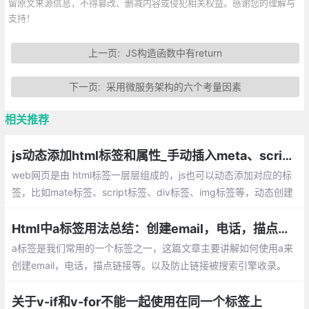
留原文来源信息，不得篡改、删减内容或侵犯相关权益。感谢您的理解与
支持！
上一页:
JS构造函数中有return
下一页:
采用微服务架构的六个考量因素
相关推荐
js动态添加html标签和属性_手动插入meta、script、div、img等标签
web网页是由 html标签一层层组成的，js也可以动态添加对应的标
签，比如mate标签、script标签、div标签、img标签等，动态创建
的方法基本都差不多，下面将简单介绍下如何实现
Html中a标签用法总结：创建email，电话，描点链接等。以及防止链接被搜索引擎收录
a标签是我们常用的一个标签之一，这篇文章主要讲解如何使用a来
创建email，电话，描点链接等。以及防止链接被搜索引擎收录。
关于v-if和v-for不能一起使用在同一个标签上