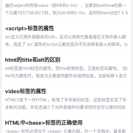
遍历object的所有value（即li中的v-for），当拿到testData的第一
个元素TESTOBJECT时，执行div中的v-for，此时的item对应T E S
T O B J E C T这10个元素，于是循环10次，每一次都判断当前元素
是否是array，很显然每次判断都是object
<script>标签的属性
src定义引用外部脚本的URI，这可以用来代替直接在文档中嵌入脚
本。指定了 src 属性的script元素标签内不应该再有嵌入的脚本。ty
pe该属性定义script元素包含或src引用的脚本语言。
html的title和alt的区别
alt标签是html标签的属性，而title即使标签，又是标签的属性。 当t
itle作为属性时，用来为元素提供额外的说明信息。当鼠标移入变迁
内会显示title的内容，以达到补充说明或提示的效果。
video标签的属性
HTML5是下一代HTML，新增了许多新的标签，这些标签实现了许
多新的功能。并且还减少了对外部插件的要求同时也可以更好的处
理错误。比如HTML5中的video标签就可以很好的实现了在页面上
播放视频的效果。
HTML中<base>标签的正确使用
<base> 标签必须位于 <head> 元素内部，在一个文档中，最多能