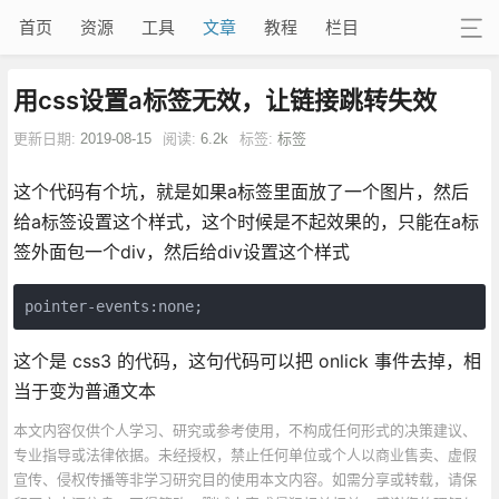
首页
资源
工具
文章
教程
栏目
用css设置a标签无效，让链接跳转失效
更新日期:
2019-08-15
阅读:
6.2k
标签:
标签
这个代码有个坑，就是如果a标签里面放了一个图片，然后
给a标签设置这个样式，这个时候是不起效果的，只能在a标
签外面包一个div，然后给div设置这个样式
pointer-events:none;
这个是 css3 的代码，这句代码可以把 onlick 事件去掉，相
当于变为普通文本
本文内容仅供个人学习、研究或参考使用，不构成任何形式的决策建议、
专业指导或法律依据。未经授权，禁止任何单位或个人以商业售卖、虚假
宣传、侵权传播等非学习研究目的使用本文内容。如需分享或转载，请保