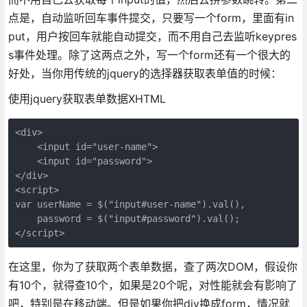
点是，自动监听回车事件提交，只要写一个form，里面有in
put，用户按回车就能自动提交，而不用自己去监听keypres
s事件处理。除了这两点之外，写一个form还有一个很大的
好处，当你用传统的jquery的选择器获取表单值的时候：
使用jquery获取表单数据XHTML
<div>

    <input id="user-name">

    <input id="password">

</div>

<script>

var userName = $("input#user-name").val(),

    password = $("input#password").val();

</script>
在这里，你为了获取两个表单数据，查了两次DOM，假设你
有10个，就得查10个，如果是20个呢，对性能就会有影响了
吧，特别是在移动端。但是如果你把div换成form，情况就