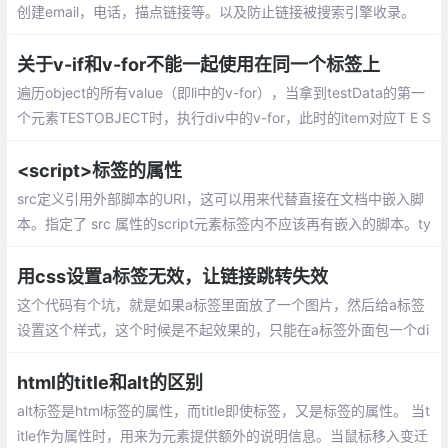
创建email，电话，描点链接等。以及防止链接被搜索引擎收录。
关于v-if和v-for不能一起使用在同一个标签上
遍历object的所有value（即li中的v-for），当拿到testData的第一
个元素TESTOBJECT时，执行div中的v-for，此时的item对应T E S
T O B J E C T这10个元素，于是循环10次，每一次都判断当前元素
是否是array，很显然每次判断都是object
<script>标签的属性
src定义引用外部脚本的URI，这可以用来代替直接在文档中嵌入脚
本。指定了 src 属性的script元素标签内不应该再有嵌入的脚本。ty
pe该属性定义script元素包含或src引用的脚本语言。
用css设置a标签无效，让链接跳转失效
这个代码有个坑，就是如果a标签里面放了一个图片，然后给a标签
设置这个样式，这个时候是不起效果的，只能在a标签外面包一个di
v，然后给div设置这个样式
html的title和alt的区别
alt标签是html标签的属性，而title即使标签，又是标签的属性。 当t
itle作为属性时，用来为元素提供额外的说明信息。当鼠标移入变迁