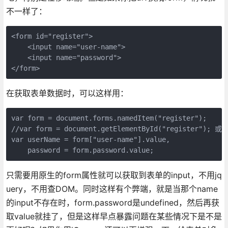
不一样了：
<form id="register">

    <input name="user-name">

    <input name="password">

</form>
在获取表单数据时，可以这样用：
var form = document.forms.namedItem("register");

//var form = document.getElementById("register"); 
var userName = form["user-name"].value,

    password = form.password.value;
只需要用原生的form属性就可以获取到表单的input，不用jq
uery，不用查DOM。同时这样有个弊端，就是当那个name
的input不存在时，form.password是undefined，然后再获
取value就挂了，但是这样早点暴露问题在某些情况下是不是