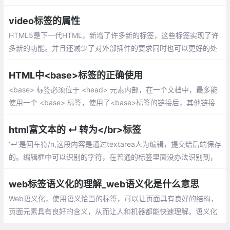
内会显示title的内容，以达到补充说明或提示的效果。
video标签的属性
HTML5是下一代HTML，新增了许多新的标签，这些标签实现了许
多新的功能。并且还减少了对外部插件的要求同时也可以更好的处
理错误。比如HTML5中的video标签就可以很好的实现了在页面上
播放视频的效果。
HTML中<base>标签的正确使用
<base> 标签必须位于 <head> 元素内部，在一个文档中，最多能
使用一个 <base> 标签，使用了<base>标签的链接后，其他链接
必须在<base>标签的链接里面，不然将无法找到。
html富文本的 ↵ 转为</br>标签
‘↵’是回车符/n,这段内容是通过textarea人为编辑，提交给后端保存
的。编辑框中可以识别的字符，在普通的标签里面没办法识别到，
所以要转换成可以识别的<br/>
web标签语义化的理解_web语义化是什么意思
Web语义化，使用语义恰当的标签，可以让页面具有良好的结构，
页面元素具有良好的含义，从而让人和机器都能快速理解。语义化
的web页面一方面可以让机器在更少的人类干预情况下收集并研究