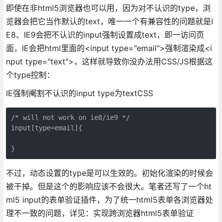
即使在非html5浏览器也可以用，因为对不认识的type，浏
览器会把它当作默认的text，唯一一个有兼容性的问题就是I
E8、IE9会把不认识的input强制设置成text，即一访问页
面，IE会把html里面的<input type="email">强制渲染成<i
nput type="text">，这样就导致你没办法用CSS/JS根据这
个type控制：
IE强制阉割不认识的input type为textCSS
/* will not work on ie8/ie9 */

input[type=email]{

}
不过，动态设置的type是可以生效的。初始化渲染的时候会
被干掉。但是这个的影响应该不会很大。笔者还写了一个ht
ml5 input的表单验证插件，为了统一html5表单各浏览器处
理不一致的问题，详见：实现跨浏览器html5表单验证