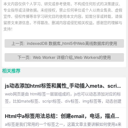
本文内容仅供个人学习、研究或参考使用，不构成任何形式的决策建议、
专业指导或法律依据。未经授权，禁止任何单位或个人以商业售卖、虚假
宣传、侵权传播等非学习研究目的使用本文内容。如需分享或转载，请保
留原文来源信息，不得篡改、删减内容或侵犯相关权益。感谢您的理解与
支持！
上一页:
indexedDB 数据库_html5中Web离线数据库的使用
下一页:
Web Worker 详细介绍_Web Workers的使用
相关推荐
js动态添加html标签和属性_手动插入meta、script、div、img等标签
web网页是由 html标签一层层组成的，js也可以动态添加对应的标
签，比如mate标签、script标签、div标签、img标签等，动态创建
的方法基本都差不多，下面将简单介绍下如何实现
Html中a标签用法总结：创建email，电话，描点链接等。以及防止链接被搜索引擎收录
a标签是我们常用的一个标签之一，这篇文章主要讲解如何使用a来