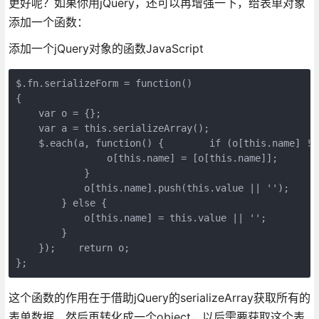
更好呢？如果你用jQuery，还可以再增强一下，给表单对象
添加一个函数：
添加一个jQuery对象的函数JavaScript
$.fn.serializeForm = function()

{

    var o = {};

    var a = this.serializeArray();

    $.each(a, function() {        if (o[this.name] !=
                o[this.name] = [o[this.name]];

            }

            o[this.name].push(this.value || '');

        } else {

            o[this.name] = this.value || '';

        }

    });    return o;

};
这个函数的作用在于借助jQuery的serializeArray获取所有的
表单数据，然后再转化成一个object，以后需要获取这个表